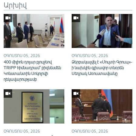
Արխիվ
English
Русский
ՀԵՏԵՎԵՔ ՄԵԶ
ՕԳՈՍՏՈՍ 05, 2026
ՕԳՈՍՏՈՍ 05, 2026
400 միլիոն դոլար բյուջեով
Ձերբակալվել է «Մուլտի Գրուպ»-
TRIPP հիմնադրամ՝ բիզնեսմեն
ի նախկին գլխավոր տնօրեն
Կոնստանտին Սոկոլովի
Սեդրակ Առուստամյանը
«Ազատության» բոլոր կայքերը
ղեկավարությամբ
ՕԳՈՍՏՈՍ 05, 2026
ՕԳՈՍՏՈՍ 05, 2026