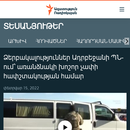
Մատչելիության
հղումներ
Անցնել
ՏԵՍԱՆՅՈՒԹԵՐ
հիմնական
ԱԶԱՏՈՒԹՅՈՒՆ TV
բովանդակությանը
ԱՐԽԻՎ
ՀՈԴՎԱԾՆԵՐ
ՀԱՂՈՐԴՄԱՆ ՄԱՍԻՆ
ՀԱՅԱՍՏԱՆ
Անցնել
հիմնական
ՔԱՂԱՔԱԿԱՆ
Ձերբակալություններ Ադրբեջանի ՊՆ-
մենյուին
ԸՆՏՐՈՒԹՅՈՒՆՆԵՐ 2026
Որոնում
ում՝ առանձնակի խոշոր չափի
ԻՐԱՎՈՒՆՔ
հափշտակության համար
ՀԱՍԱՐԱԿՈՒԹՅՈՒՆ
փետրվար 15, 2022
ՏՆՏԵՍՈՒԹՅՈՒՆ
ՂԱՐԱԲԱՂ
ՊԱՏԵՐԱԶՄԻ 6 ՇԱԲԱԹՆԵՐԸ
ՏԱՐԱԾԱՇՐՋԱՆ
No media source currently available