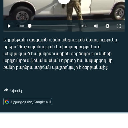
ՄԻՋԱԶԳԱՅԻՆ
ՄՇԱԿՈՒՅԹ
ՍՊՈՐՏ
Auto
0:00
3:56
ՄԵԿՆԱԲԱՆՈՒԹՅՈՒՆ
240p
Ադրբեջանի ազգային անվտանգության ծառայությունը
ՏՏ ԵՒ ԻՆՏԵՐՆԵՏ
օրերս Պաշտպանության նախարարությունում
360p
անցկացված հակակոռուպցիոն գործողությունների
ԿՈՐՈՆԱՎԻՐՈՒՍ
480p
Auto
240p
360p
480p
արդյունքում ֆինանսական ոլորտը համակարգող մի
ԱՐԽԻՎ
քանի բարձրաստիճան պաշտոնյայի է ձերբակալել:
720p
720p
1080p
ՏԵՍԱՆՅՈՒԹԵՐ
1080p
ԲԱՆԱՎԵՃ
Կիսվել
ՁԳՏԵԼՈՎ ԼԱՎԱԳՈՒՅՆԻՆ
Ավելացրեք մեզ Google-ում
ՓՈԴՔԱՍԹ
Հայերեն