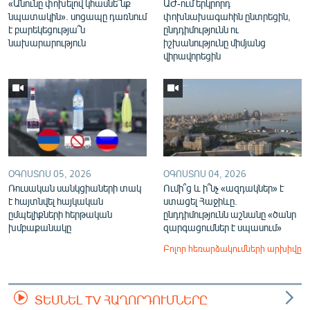
«Անունը փոխելով կհասնե՞նք
ԱԺ-ում երկրորդ
նպատակին». սոցապը դառնում
փոխնախագահին ընտրեցին,
է բարեկեցությա՞ն
ընդդիմությունն ու
նախարարություն
իշխանությունը միմյանց
վիրավորեցին
ՕԳՈՍՏՈՍ 05, 2026
ՕԳՈՍՏՈՍ 04, 2026
Ռուսական սանկցիաների տակ
Ումի՞ց և ի՞նչ «ազդակներ» է
է հայտնվել հայկական
ստացել Հաջիևը.
ըմպելիքների հերթական
ընդդիմությունն աշնանը «ծանր
խմբաքանակը
զարգացումներ է սպասում»
Բոլոր հեռարձակումների արխիվը
ՏԵՍՆԵԼ TV ՀԱՂՈՐԴՈՒՄՆԵՐԸ