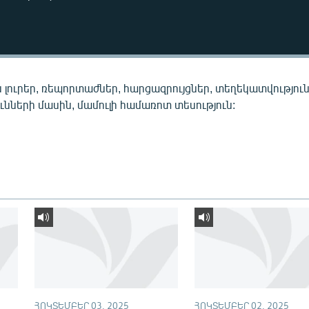
 լուրեր, ռեպորտաժներ, հարցազրույցներ, տեղեկատվությու
նների մասին, մամուլի համառոտ տեսություն:
ՀՈԿՏԵՄԲԵՐ 03, 2025
ՀՈԿՏԵՄԲԵՐ 02, 2025