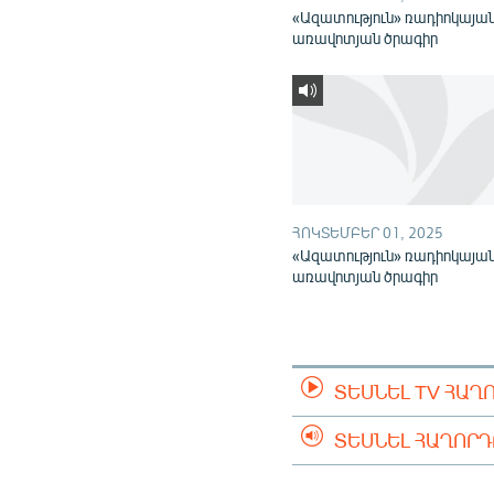
«Ազատություն» ռադիոկայա
առավոտյան ծրագիր
ՀՈԿՏԵՄԲԵՐ 01, 2025
«Ազատություն» ռադիոկայա
առավոտյան ծրագիր
ՏԵՍՆԵԼ TV ՀԱՂ
ՏԵՍՆԵԼ ՀԱՂՈՐ