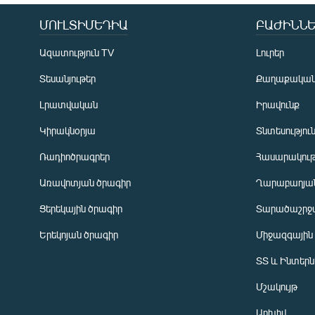
ՄՈՒԼՏԻՄԵԴԻԱ
ԲԱԺԻՆՆԵ
Ազատություն TV
Լուրեր
Տեսանյութեր
Քաղաքակա
Լրատվական
Իրավունք
Կիրակնօրյա
Տնտեսությու
Ռադիոծրագրեր
Հասարակութ
Առավոտյան ծրագիր
Ղարաբաղյան
Ցերեկային ծրագիր
Տարածաշրջ
Հայերեն
Երեկոյան ծրագիր
Միջազգային
English
ՏՏ և Ինտեր
Русский
Մշակույթ
ՀԵՏԵՎԵՔ ՄԵԶ
Արխիվ