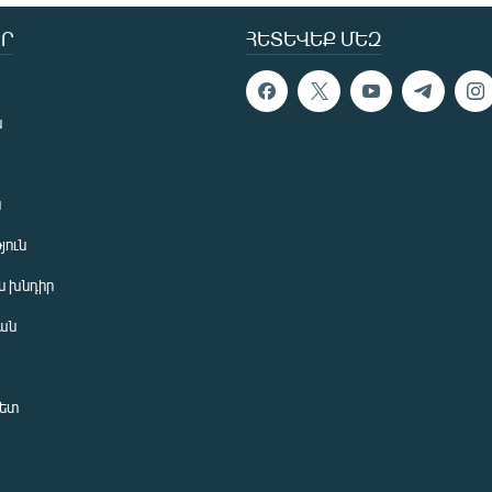
Ր
ՀԵՏԵՎԵՔ ՄԵԶ
ն
ն
յուն
 խնդիր
ան
նետ