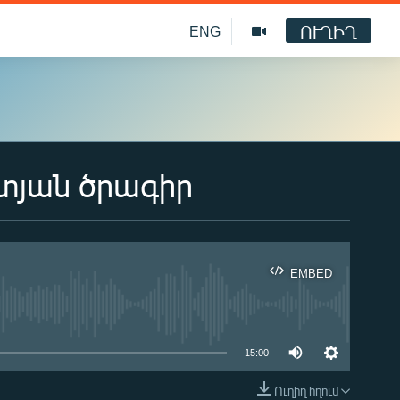
ՈՒՂԻՂ
ENG
տյան ծրագիր
EMBED
ble
15:00
Ուղիղ հղում