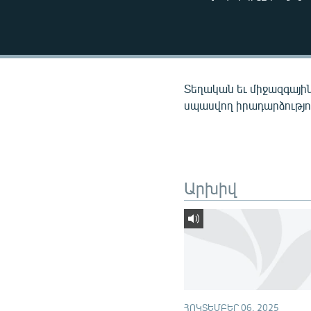
ՄԻՋԱԶԳԱՅԻՆ
ՄՇԱԿՈՒՅԹ
ՍՊՈՐՏ
ՄԵԿՆԱԲԱՆՈՒԹՅՈՒՆ
Տեղական եւ միջազգային
ՏՏ ԵՒ ԻՆՏԵՐՆԵՏ
սպասվող իրադարձությու
ԿՈՐՈՆԱՎԻՐՈՒՍ
ԱՐԽԻՎ
ՏԵՍԱՆՅՈՒԹԵՐ
Արխիվ
ԲԱՆԱՎԵՃ
ՁԳՏԵԼՈՎ ԼԱՎԱԳՈՒՅՆԻՆ
ՓՈԴՔԱՍԹ
ՀՈԿՏԵՄԲԵՐ 06, 2025