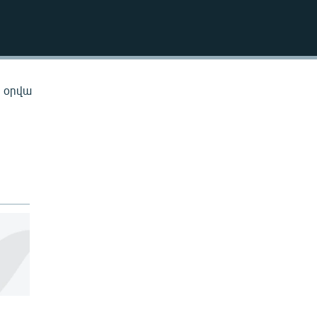
EMBED
ն օրվա