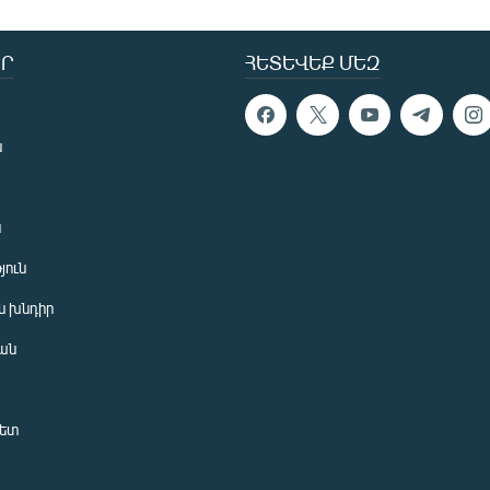
Ր
ՀԵՏԵՎԵՔ ՄԵԶ
ն
ն
յուն
 խնդիր
ան
նետ