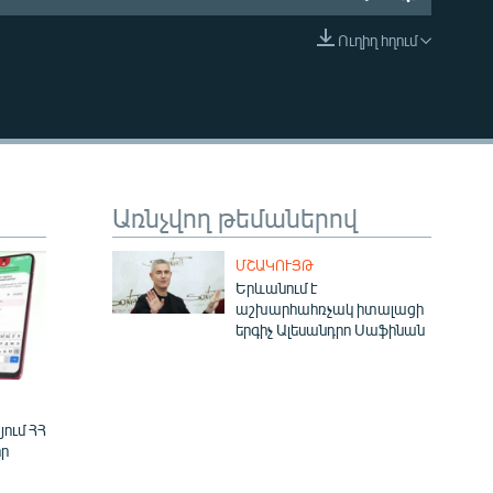
Ուղիղ հղում
EMBED
Առնչվող թեմաներով
ՄՇԱԿՈՒՅԹ
Երևանում է
աշխարհահռչակ իտալացի
երգիչ Ալեսանդրո Սաֆինան
ում ՀՀ
ր