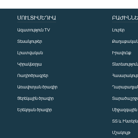
ՄՈՒԼՏԻՄԵԴԻԱ
ԲԱԺԻՆՆԵ
Ազատություն TV
Լուրեր
Տեսանյութեր
Քաղաքակա
Լրատվական
Իրավունք
Կիրակնօրյա
Տնտեսությու
Ռադիոծրագրեր
Հասարակութ
Առավոտյան ծրագիր
Ղարաբաղյան
Ցերեկային ծրագիր
Տարածաշրջ
Հայերեն
Երեկոյան ծրագիր
Միջազգային
English
ՏՏ և Ինտեր
Русский
Մշակույթ