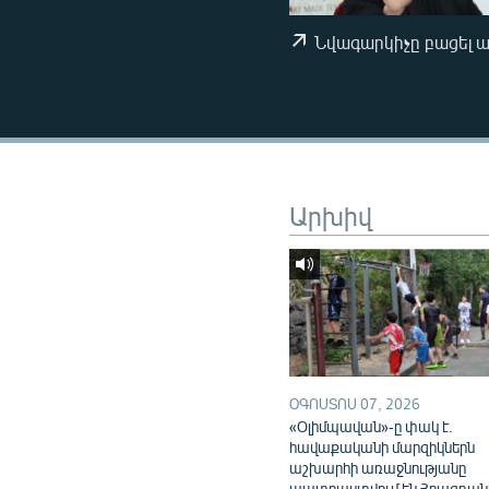
ՄԻՋԱԶԳԱՅԻՆ
ՄՇԱԿՈՒՅԹ
Նվագարկիչը բացել 
ՍՊՈՐՏ
ՄԵԿՆԱԲԱՆՈՒԹՅՈՒՆ
ՏՏ ԵՒ ԻՆՏԵՐՆԵՏ
ԿՈՐՈՆԱՎԻՐՈՒՍ
Արխիվ
ԱՐԽԻՎ
ՏԵՍԱՆՅՈՒԹԵՐ
ԲԱՆԱՎԵՃ
ՁԳՏԵԼՈՎ ԼԱՎԱԳՈՒՅՆԻՆ
ՓՈԴՔԱՍԹ
ՕԳՈՍՏՈՍ 07, 2026
«Օլիմպավան»-ը փակ է.
հավաքականի մարզիկներն
աշխարհի առաջնությանը
պատրաստվում են Հրազդան