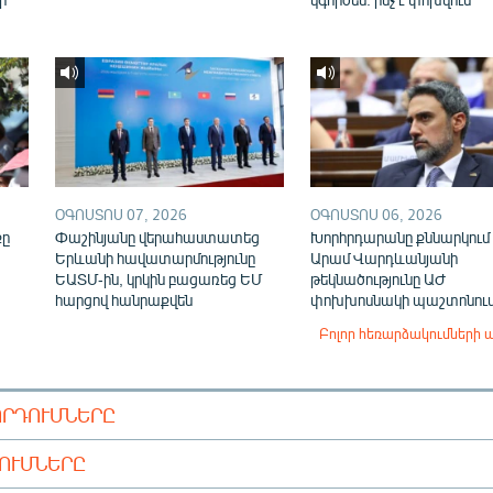
ՕԳՈՍՏՈՍ 07, 2026
ՕԳՈՍՏՈՍ 06, 2026
քը
Փաշինյանը վերահաստատեց
Խորհրդարանը քննարկում 
Երևանի հավատարմությունը
Արամ Վարդևանյանի
ԵԱՏՄ-ին, կրկին բացառեց ԵՄ
թեկնածությունը ԱԺ
հարցով հանրաքվեն
փոխխոսնակի պաշտոնու
Բոլոր հեռարձակումների 
ՈՐԴՈՒՄՆԵՐԸ
ԴՈՒՄՆԵՐԸ