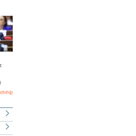
է
մ
արխիվը