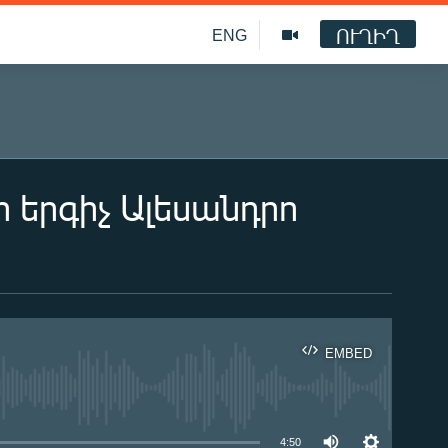
ՈՒՂԻՂ
ENG
 երգիչ Ալեսանդրո
EMBED
ble
4:50