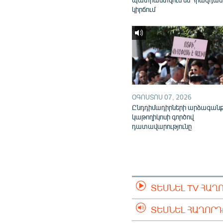
կիրճում
ՕԳՈՍՏՈՍ 07, 2026
Ընդդիմադիրների արձագան
կաթողիկոսի գործով
դատավարությունը
ՏԵՍՆԵԼ TV ՀԱՂ
ՏԵՍՆԵԼ ՀԱՂՈՐ