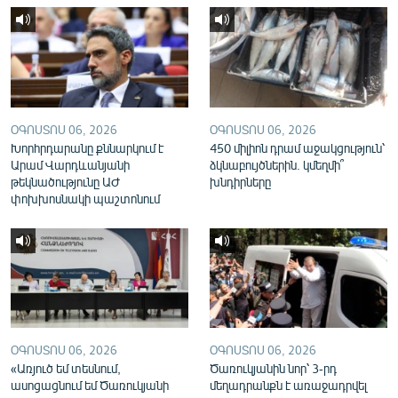
English
Русский
ՀԵՏԵՎԵՔ ՄԵԶ
ՕԳՈՍՏՈՍ 06, 2026
ՕԳՈՍՏՈՍ 06, 2026
Խորհրդարանը քննարկում է
450 միլիոն դրամ աջակցություն՝
Արամ Վարդևանյանի
ձկնաբույծներին. կմեղմի՞
թեկնածությունը ԱԺ
խնդիրները
փոխխոսնակի պաշտոնում
«Ազատության» բոլոր կայքերը
ՕԳՈՍՏՈՍ 06, 2026
ՕԳՈՍՏՈՍ 06, 2026
«Առյուծ եմ տեսնում,
Ծառուկյանին նոր՝ 3-րդ
ասոցացնում եմ Ծառուկյանի
մեղադրանքն է առաջադրվել