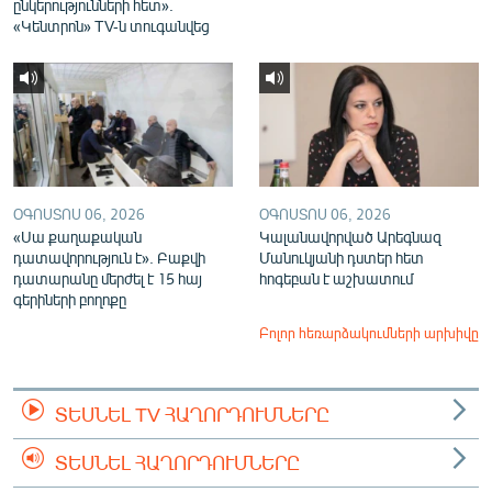
ընկերությունների հետ».
«Կենտրոն» TV-ն տուգանվեց
ՕԳՈՍՏՈՍ 06, 2026
ՕԳՈՍՏՈՍ 06, 2026
«Սա քաղաքական
Կալանավորված Արեգնազ
դատավորություն է». Բաքվի
Մանուկյանի դստեր հետ
դատարանը մերժել է 15 հայ
հոգեբան է աշխատում
գերիների բողոքը
Բոլոր հեռարձակումների արխիվը
ՏԵՍՆԵԼ TV ՀԱՂՈՐԴՈՒՄՆԵՐԸ
ՏԵՍՆԵԼ ՀԱՂՈՐԴՈՒՄՆԵՐԸ