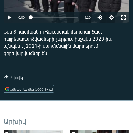
ՄԻՋԱԶԳԱՅԻՆ
ՄՇԱԿՈՒՅԹ
Auto
0:00
3:29
ՍՊՈՐՏ
240p
Եվս 8 ռազմագերի Հայաստան վերադարձավ.
ՄԵԿՆԱԲԱՆՈՒԹՅՈՒՆ
հայրենադարձվածների շարքում ինչպես 2020-ին,
360p
այնպես էլ 2021-ի սահմանային մարտերում
ՏՏ ԵՒ ԻՆՏԵՐՆԵՏ
480p
Auto
240p
360p
480p
գերեվարվածներ են
ԿՈՐՈՆԱՎԻՐՈՒՍ
720p
720p
1080p
ԱՐԽԻՎ
1080p
Կիսվել
ՏԵՍԱՆՅՈՒԹԵՐ
Ավելացրեք մեզ Google-ում
ԲԱՆԱՎԵՃ
ՁԳՏԵԼՈՎ ԼԱՎԱԳՈՒՅՆԻՆ
ՓՈԴՔԱՍԹ
Արխիվ
Հայերեն