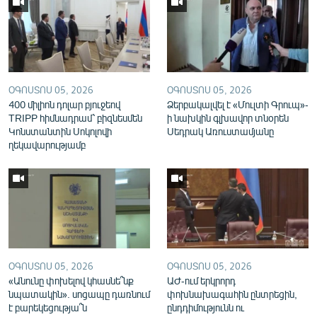
English
Русский
ՀԵՏԵՎԵՔ ՄԵԶ
ՕԳՈՍՏՈՍ 05, 2026
ՕԳՈՍՏՈՍ 05, 2026
400 միլիոն դոլար բյուջեով
Ձերբակալվել է «Մուլտի Գրուպ»-
TRIPP հիմնադրամ՝ բիզնեսմեն
ի նախկին գլխավոր տնօրեն
Կոնստանտին Սոկոլովի
Սեդրակ Առուստամյանը
ղեկավարությամբ
«Ազատության» բոլոր կայքերը
ՕԳՈՍՏՈՍ 05, 2026
ՕԳՈՍՏՈՍ 05, 2026
«Անունը փոխելով կհասնե՞նք
ԱԺ-ում երկրորդ
նպատակին». սոցապը դառնում
փոխնախագահին ընտրեցին,
է բարեկեցությա՞ն
ընդդիմությունն ու