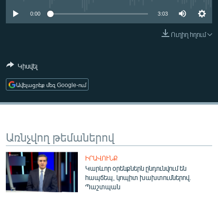
ՄԻՋԱԶԳԱՅԻՆ
0:00
3:03
ՄՇԱԿՈՒՅԹ
Ուղիղ հղում
ՍՊՈՐՏ
ՄԵԿՆԱԲԱՆՈՒԹՅՈՒՆ
Կիսվել
ՏՏ ԵՒ ԻՆՏԵՐՆԵՏ
Ավելացրեք մեզ Google-ում
ԿՈՐՈՆԱՎԻՐՈՒՍ
ԱՐԽԻՎ
ՏԵՍԱՆՅՈՒԹԵՐ
Առնչվող թեմաներով
ԲԱՆԱՎԵՃ
ԻՐԱՎՈՒՆՔ
ՁԳՏԵԼՈՎ ԼԱՎԱԳՈՒՅՆԻՆ
Կարևոր օրենքներն ընդունվում են
հապճեպ, կոպիտ խախտումներով.
ՓՈԴՔԱՍԹ
Պաշտպան
Հայերեն