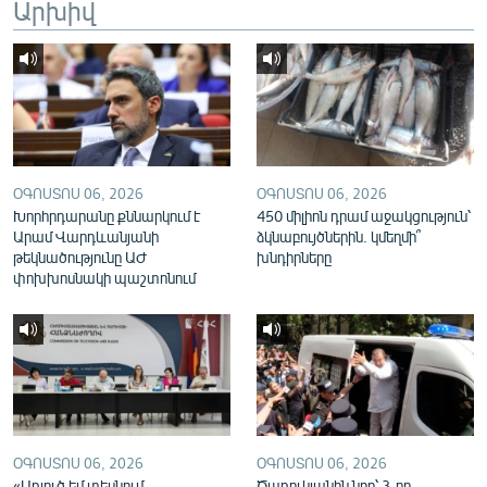
Արխիվ
English
Русский
ՀԵՏԵՎԵՔ ՄԵԶ
ՕԳՈՍՏՈՍ 06, 2026
ՕԳՈՍՏՈՍ 06, 2026
Խորհրդարանը քննարկում է
450 միլիոն դրամ աջակցություն՝
Արամ Վարդևանյանի
ձկնաբույծներին. կմեղմի՞
թեկնածությունը ԱԺ
խնդիրները
«Ազատության» բոլոր կայքերը
փոխխոսնակի պաշտոնում
ՕԳՈՍՏՈՍ 06, 2026
ՕԳՈՍՏՈՍ 06, 2026
«Առյուծ եմ տեսնում,
Ծառուկյանին նոր՝ 3-րդ