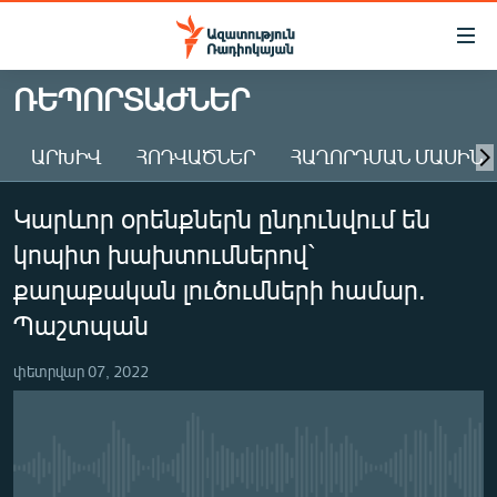
Մատչելիության
հղումներ
Անցնել
ՌԵՊՈՐՏԱԺՆԵՐ
հիմնական
ԱԶԱՏՈՒԹՅՈՒՆ TV
բովանդակությանը
ԱՐԽԻՎ
ՀՈԴՎԱԾՆԵՐ
ՀԱՂՈՐԴՄԱՆ ՄԱՍԻՆ
ՀԱՅԱՍՏԱՆ
Անցնել
հիմնական
ՔԱՂԱՔԱԿԱՆ
Կարևոր օրենքներն ընդունվում են
մենյուին
ԸՆՏՐՈՒԹՅՈՒՆՆԵՐ 2026
Որոնում
կոպիտ խախտումներով`
ԻՐԱՎՈՒՆՔ
քաղաքական լուծումների համար.
ՀԱՍԱՐԱԿՈՒԹՅՈՒՆ
Պաշտպան
ՏՆՏԵՍՈՒԹՅՈՒՆ
փետրվար 07, 2022
ՂԱՐԱԲԱՂ
ՊԱՏԵՐԱԶՄԻ 6 ՇԱԲԱԹՆԵՐԸ
ՏԱՐԱԾԱՇՐՋԱՆ
No media source currently available