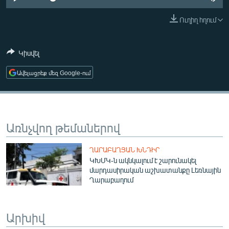
ՄԻՋԱԶԳԱՅԻՆ
Ուղիղ հղում
ՄՇԱԿՈՒՅԹ
ՍՊՈՐՏ
Կիսվել
ՄԵԿՆԱԲԱՆՈՒԹՅՈՒՆ
Ավելացրեք մեզ Google-ում
ՏՏ ԵՒ ԻՆՏԵՐՆԵՏ
ԿՈՐՈՆԱՎԻՐՈՒՍ
ԱՐԽԻՎ
Առնչվող թեմաներով
ՏԵՍԱՆՅՈՒԹԵՐ
ՂԱՐԱԲԱՂՅԱՆ ԽՆԴԻՐ
ԲԱՆԱՎԵՃ
ԿԽՄԿ-ն ակնկալում է շարունակել
մարդասիրական աշխատանքը Լեռնային
ՁԳՏԵԼՈՎ ԼԱՎԱԳՈՒՅՆԻՆ
Ղարաբաղում
ՓՈԴՔԱՍԹ
Արխիվ
Հայերեն