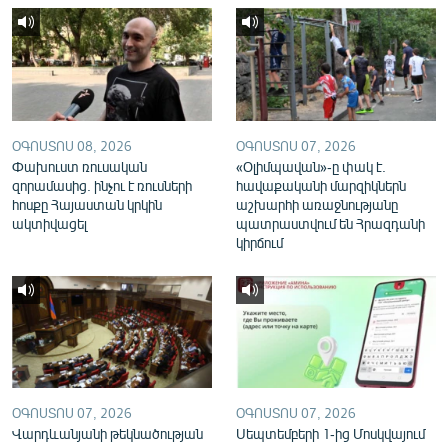
English
Русский
ՀԵՏԵՎԵՔ ՄԵԶ
ՕԳՈՍՏՈՍ 08, 2026
ՕԳՈՍՏՈՍ 07, 2026
Փախուստ ռուսական
«Օլիմպավան»-ը փակ է.
զորամասից. ինչու է ռուսների
հավաքականի մարզիկներն
հոսքը Հայաստան կրկին
աշխարհի առաջնությանը
ակտիվացել
պատրաստվում են Հրազդանի
«Ազատության» բոլոր կայքերը
կիրճում
ՕԳՈՍՏՈՍ 07, 2026
ՕԳՈՍՏՈՍ 07, 2026
Վարդևանյանի թեկնածության
Սեպտեմբերի 1-ից Մոսկվայում