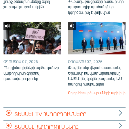
շուրջ քննարկումները եկող
ՀՀ քաղաքացիների համար նոր
շաբաթ կշարունակվեն
պարտադիր պահանջներ
կգործեն. ինչ է փոխվում
ՕԳՈՍՏՈՍ 07, 2026
ՕԳՈՍՏՈՍ 07, 2026
Ընդդիմադիրների արձագանքը
Փաշինյանը վերահաստատեց
կաթողիկոսի գործով
Երևանի հավատարմությունը
դատավարությունը
ԵԱՏՄ-ին, կրկին բացառեց ԵՄ
հարցով հանրաքվեն
Բոլոր հեռարձակումների արխիվը
ՏԵՍՆԵԼ TV ՀԱՂՈՐԴՈՒՄՆԵՐԸ
ՏԵՍՆԵԼ ՀԱՂՈՐԴՈՒՄՆԵՐԸ