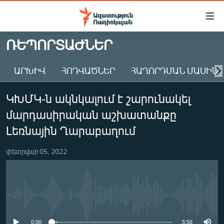
Մատչելիության
հղումներ
Անցնել
ՌԵՊՈՐՏԱԺՆԵՐ
հիմնական
ԱԶԱՏՈՒԹՅՈՒՆ TV
բովանդակությանը
ԱՐԽԻՎ
ՀՈԴՎԱԾՆԵՐ
ՀԱՂՈՐԴՄԱՆ ՄԱՍԻՆ
ՀԱՅԱՍՏԱՆ
Անցնել
հիմնական
ՔԱՂԱՔԱԿԱՆ
ԿԽՄԿ-ն ակնկալում է շարունակել
մենյուին
ԸՆՏՐՈՒԹՅՈՒՆՆԵՐ 2026
Որոնում
մարդասիրական աշխատանքը
ԻՐԱՎՈՒՆՔ
Լեռնային Ղարաբաղում
ՀԱՍԱՐԱԿՈՒԹՅՈՒՆ
փետրվար 05, 2022
ՏՆՏԵՍՈՒԹՅՈՒՆ
ՂԱՐԱԲԱՂ
ՊԱՏԵՐԱԶՄԻ 6 ՇԱԲԱԹՆԵՐԸ
No media source currently available
ՏԱՐԱԾԱՇՐՋԱՆ
0:00
5:56