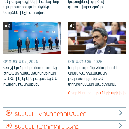
ՀՀ քաղաքացիների համար նոր
կաթողիկոսի գործով
պարտադիր պահանջներ
դատավարությունը
կգործեն. ինչ է փոխվում
ՕԳՈՍՏՈՍ 07, 2026
ՕԳՈՍՏՈՍ 06, 2026
Փաշինյանը վերահաստատեց
Խորհրդարանը քննարկում է
Երևանի հավատարմությունը
Արամ Վարդևանյանի
ԵԱՏՄ-ին, կրկին բացառեց ԵՄ
թեկնածությունը ԱԺ
հարցով հանրաքվեն
փոխխոսնակի պաշտոնում
Բոլոր հեռարձակումների արխիվը
ՏԵՍՆԵԼ TV ՀԱՂՈՐԴՈՒՄՆԵՐԸ
ՏԵՍՆԵԼ ՀԱՂՈՐԴՈՒՄՆԵՐԸ