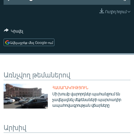
ՄԻՋԱԶԳԱՅԻՆ
Ուղիղ հղում
ՄՇԱԿՈՒՅԹ
ՍՊՈՐՏ
Կիսվել
ՄԵԿՆԱԲԱՆՈՒԹՅՈՒՆ
Ավելացրեք մեզ Google-ում
ՏՏ ԵՒ ԻՆՏԵՐՆԵՏ
ԿՈՐՈՆԱՎԻՐՈՒՍ
ԱՐԽԻՎ
Առնչվող թեմաներով
ՏԵՍԱՆՅՈՒԹԵՐ
ՀԱՍԱՐԱԿՈՒԹՅՈՒՆ
ԲԱՆԱՎԵՃ
Մի խումբ վարորդներ պահանջում են
չավելացնել մեքենաների պարտադիր
ՁԳՏԵԼՈՎ ԼԱՎԱԳՈՒՅՆԻՆ
ապահովագրության վճարները
ՓՈԴՔԱՍԹ
Արխիվ
Հայերեն