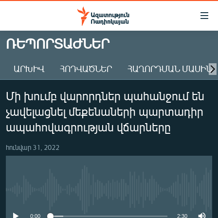
Մատչելիության
հղումներ
Անցնել
ՌԵՊՈՐՏԱԺՆԵՐ
հիմնական
ԱԶԱՏՈՒԹՅՈՒՆ TV
բովանդակությանը
ԱՐԽԻՎ
ՀՈԴՎԱԾՆԵՐ
ՀԱՂՈՐԴՄԱՆ ՄԱՍԻՆ
ՀԱՅԱՍՏԱՆ
Անցնել
հիմնական
ՔԱՂԱՔԱԿԱՆ
Մի խումբ վարորդներ պահանջում են
մենյուին
ԸՆՏՐՈՒԹՅՈՒՆՆԵՐ 2026
Որոնում
չավելացնել մեքենաների պարտադիր
ԻՐԱՎՈՒՆՔ
ապահովագրության վճարները
ՀԱՍԱՐԱԿՈՒԹՅՈՒՆ
հունվար 31, 2022
ՏՆՏԵՍՈՒԹՅՈՒՆ
ՂԱՐԱԲԱՂ
ՊԱՏԵՐԱԶՄԻ 6 ՇԱԲԱԹՆԵՐԸ
No media source currently available
ՏԱՐԱԾԱՇՐՋԱՆ
0:00
2:30