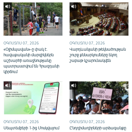
English
Русский
ՀԵՏԵՎԵՔ ՄԵԶ
ՕԳՈՍՏՈՍ 07, 2026
ՕԳՈՍՏՈՍ 07, 2026
«Օլիմպավան»-ը փակ է.
Վարդևանյանի թեկնածության
հավաքականի մարզիկներն
շուրջ քննարկումները եկող
աշխարհի առաջնությանը
շաբաթ կշարունակվեն
պատրաստվում են Հրազդանի
«Ազատության» բոլոր կայքերը
կիրճում
ՕԳՈՍՏՈՍ 07, 2026
ՕԳՈՍՏՈՍ 07, 2026
Սեպտեմբերի 1-ից Մոսկվայում
Ընդդիմադիրների արձագանքը