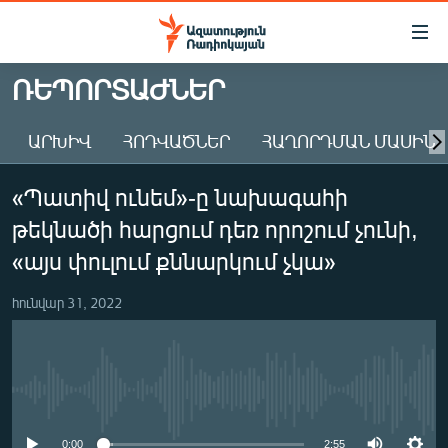
Մատչելիության
հղումներ
Անցնել
ՌԵՊՈՐՏԱԺՆԵՐ
հիմնական
ԱԶԱՏՈՒԹՅՈՒՆ TV
բովանդակությանը
ԱՐԽԻՎ
ՀՈԴՎԱԾՆԵՐ
ՀԱՂՈՐԴՄԱՆ ՄԱՍԻՆ
ՀԱՅԱՍՏԱՆ
Անցնել
հիմնական
ՔԱՂԱՔԱԿԱՆ
«Պատիվ ունեմ»-ը նախագահի
մենյուին
ԸՆՏՐՈՒԹՅՈՒՆՆԵՐ 2026
Որոնում
թեկնածի հարցում դեռ որոշում չունի,
ԻՐԱՎՈՒՆՔ
«այս փուլում քննարկում չկա»
ՀԱՍԱՐԱԿՈՒԹՅՈՒՆ
հունվար 31, 2022
ՏՆՏԵՍՈՒԹՅՈՒՆ
ՂԱՐԱԲԱՂ
ՊԱՏԵՐԱԶՄԻ 6 ՇԱԲԱԹՆԵՐԸ
No media source currently available
ՏԱՐԱԾԱՇՐՋԱՆ
0:00
2:55