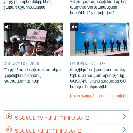
շուրջ քննարկումները եկող
ՀՀ քաղաքացիների համար նոր
շաբաթ կշարունակվեն
պարտադիր պահանջներ
կգործեն. ինչ է փոխվում
ՕԳՈՍՏՈՍ 07, 2026
ՕԳՈՍՏՈՍ 07, 2026
Ընդդիմադիրների արձագանքը
Փաշինյանը վերահաստատեց
կաթողիկոսի գործով
Երևանի հավատարմությունը
դատավարությունը
ԵԱՏՄ-ին, կրկին բացառեց ԵՄ
հարցով հանրաքվեն
Բոլոր հեռարձակումների արխիվը
ՏԵՍՆԵԼ TV ՀԱՂՈՐԴՈՒՄՆԵՐԸ
ՏԵՍՆԵԼ ՀԱՂՈՐԴՈՒՄՆԵՐԸ