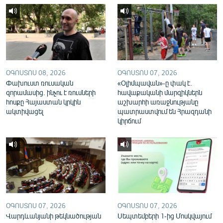
English
Русский
ՀԵՏԵՎԵՔ ՄԵԶ
ՕԳՈՍՏՈՍ 08, 2026
ՕԳՈՍՏՈՍ 07, 2026
Փախուստ ռուսական
«Օլիմպավան»-ը փակ է.
զորամասից. ինչու է ռուսների
հավաքականի մարզիկներն
հոսքը Հայաստան կրկին
աշխարհի առաջնությանը
ակտիվացել
պատրաստվում են Հրազդանի
«Ազատության» բոլոր կայքերը
կիրճում
ՕԳՈՍՏՈՍ 07, 2026
ՕԳՈՍՏՈՍ 07, 2026
Վարդևանյանի թեկնածության
Սեպտեմբերի 1-ից Մոսկվայում