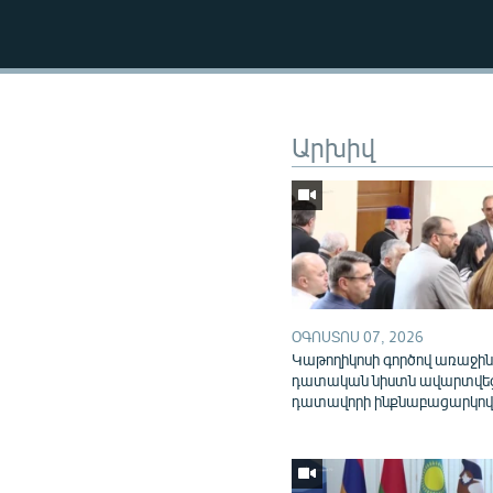
Արխիվ
ՕԳՈՍՏՈՍ 07, 2026
Կաթողիկոսի գործով առաջի
դատական նիստն ավարտվե
դատավորի ինքնաբացարկո