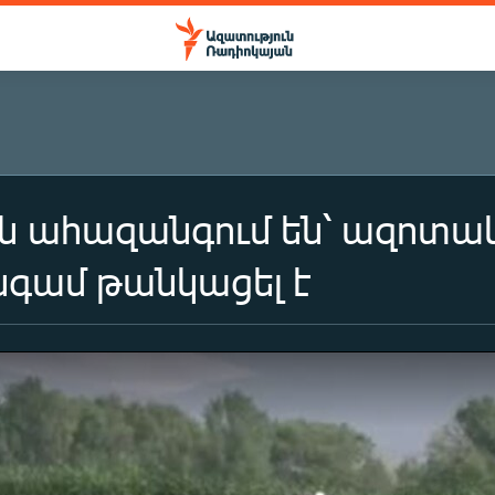
րն ահազանգում են՝ ազոտ
նգամ թանկացել է