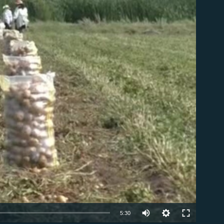
ble
Auto
5:30