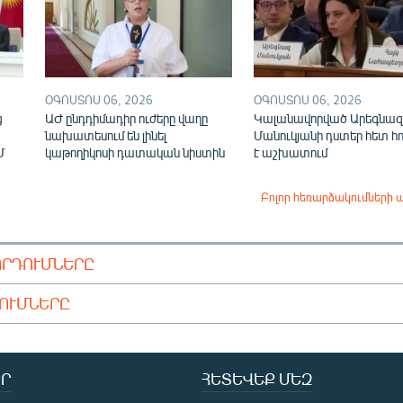
ՕԳՈՍՏՈՍ 06, 2026
ՕԳՈՍՏՈՍ 06, 2026
ց
ԱԺ ընդդիմադիր ուժերը վաղը
Կալանավորված Արեգնազ
նախատեսում են լինել
Մանուկյանի դստեր հետ հ
Մ
կաթողիկոսի դատական նիստին
է աշխատում
Բոլոր հեռարձակումների 
ՈՐԴՈՒՄՆԵՐԸ
ԴՈՒՄՆԵՐԸ
Ր
ՀԵՏԵՎԵՔ ՄԵԶ