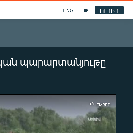
ՈՒՂԻՂ
ENG
ական պարարտանյութը
EMBED