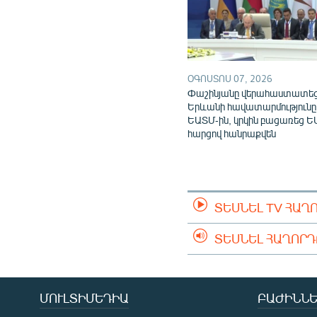
ՕԳՈՍՏՈՍ 07, 2026
Փաշինյանը վերահաստատե
Երևանի հավատարմությունը
ԵԱՏՄ-ին, կրկին բացառեց Ե
հարցով հանրաքվեն
ՏԵՍՆԵԼ TV ՀԱՂ
ՏԵՍՆԵԼ ՀԱՂՈՐ
ՄՈՒԼՏԻՄԵԴԻԱ
ԲԱԺԻՆՆԵ