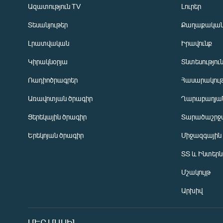
Ազատություն TV
Լուրեր
Տեսանյութեր
Քաղաքակա
Լրատվական
Իրավունք
Կիրակնօրյա
Տնտեսությու
Ռադիոծրագրեր
Հասարակութ
Առավոտյան ծրագիր
Ղարաբաղյան
Ցերեկային ծրագիր
Տարածաշրջ
Հայերեն
Երեկոյան ծրագիր
Միջազգային
English
ՏՏ և Ինտեր
Русский
Մշակույթ
ՀԵՏԵՎԵՔ ՄԵԶ
Արխիվ
ՄԵՐ ՄԱՍԻՆ