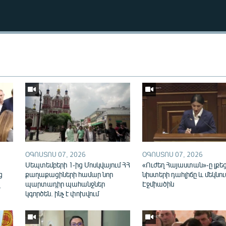
Auto
240p
360p
ՕԳՈՍՏՈՍ 07, 2026
ՕԳՈՍՏՈՍ 07, 2026
720p
1080p
ն
Սեպտեմբերի 1-ից Մոսկվայում ՀՀ
«Ուժեղ Հայաստան»-ը լքե
ց
քաղաքացիների համար նոր
նիստերի դահլիճը և մեկնու
վ
պարտադիր պահանջներ
Էջմիածին
կգործեն. ինչ է փոխվում