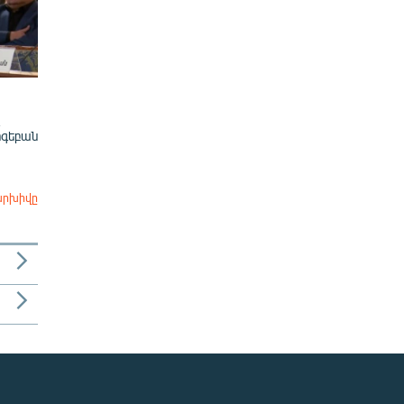
ոգեբան
արխիվը