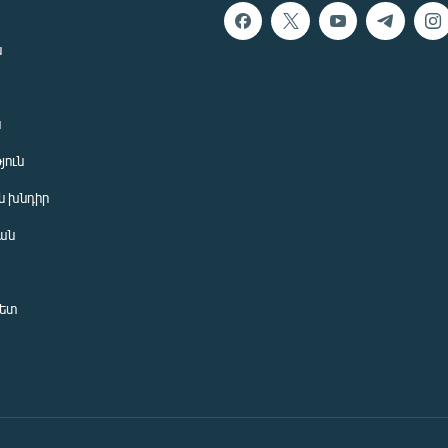
ն
ն
յուն
 խնդիր
ան
նետ