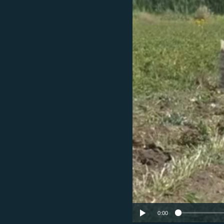
ՄԻՋԱԶԳԱՅԻՆ
ՄՇԱԿՈՒՅԹ
ՍՊՈՐՏ
ՄԵԿՆԱԲԱՆՈՒԹՅՈՒՆ
ՏՏ ԵՒ ԻՆՏԵՐՆԵՏ
ԿՈՐՈՆԱՎԻՐՈՒՍ
ԱՐԽԻՎ
ՏԵՍԱՆՅՈՒԹԵՐ
ԲԱՆԱՎԵՃ
ՁԳՏԵԼՈՎ ԼԱՎԱԳՈՒՅՆԻՆ
ՓՈԴՔԱՍԹ
0:00