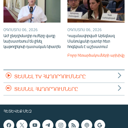
ՕԳՈՍՏՈՍ 06, 2026
ՕԳՈՍՏՈՍ 06, 2026
ԱԺ ընդդիմադիր ուժերը վաղը
Կալանավորված Արեգնազ
նախատեսում են լինել
Մանուկյանի դստեր հետ
կաթողիկոսի դատական նիստին
հոգեբան է աշխատում
Բոլոր հեռարձակումների արխիվը
ՏԵՍՆԵԼ TV ՀԱՂՈՐԴՈՒՄՆԵՐԸ
ՏԵՍՆԵԼ ՀԱՂՈՐԴՈՒՄՆԵՐԸ
ՀԵՏԵՎԵՔ ՄԵԶ