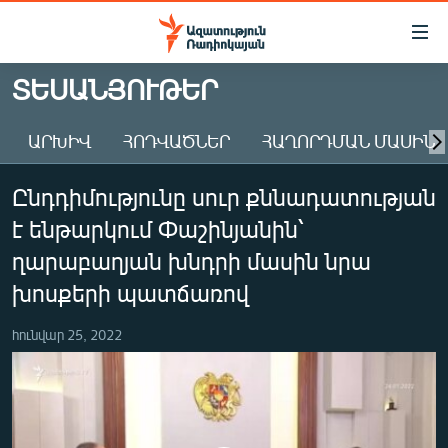
Մատչելիության
հղումներ
Անցնել
ՏԵՍԱՆՅՈՒԹԵՐ
հիմնական
ԱԶԱՏՈՒԹՅՈՒՆ TV
բովանդակությանը
ԱՐԽԻՎ
ՀՈԴՎԱԾՆԵՐ
ՀԱՂՈՐԴՄԱՆ ՄԱՍԻՆ
ՀԱՅԱՍՏԱՆ
Անցնել
հիմնական
ՔԱՂԱՔԱԿԱՆ
Ընդդիմությունը սուր քննադատության
մենյուին
ԸՆՏՐՈՒԹՅՈՒՆՆԵՐ 2026
Որոնում
է ենթարկում Փաշինյանին՝
ԻՐԱՎՈՒՆՔ
ղարաբաղյան խնդրի մասին նրա
ՀԱՍԱՐԱԿՈՒԹՅՈՒՆ
խոսքերի պատճառով
ՏՆՏԵՍՈՒԹՅՈՒՆ
հունվար 25, 2022
ՂԱՐԱԲԱՂ
ՊԱՏԵՐԱԶՄԻ 6 ՇԱԲԱԹՆԵՐԸ
ՏԱՐԱԾԱՇՐՋԱՆ