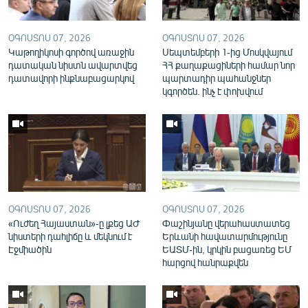
English
Русский
ՕԳՈՍՏՈՍ 07, 2026
ՕԳՈՍՏՈՍ 07, 2026
Կաթողիկոսի գործով առաջին
Սեպտեմբերի 1-ից Մոսկվայում
դատական նիստն ավարտվեց
ՀՀ քաղաքացիների համար նոր
ՀԵՏԵՎԵՔ ՄԵԶ
դատավորի ինքնաբացարկով
պարտադիր պահանջներ
կգործեն. ինչ է փոխվում
«Ազատության» բոլոր կայքերը
ՕԳՈՍՏՈՍ 07, 2026
ՕԳՈՍՏՈՍ 07, 2026
«Ուժեղ Հայաստան»-ը լքեց ԱԺ
Փաշինյանը վերահաստատեց
նիստերի դահլիճը և մեկնում է
Երևանի հավատարմությունը
Էջմիածին
ԵԱՏՄ-ին, կրկին բացառեց ԵՄ
հարցով հանրաքվեն