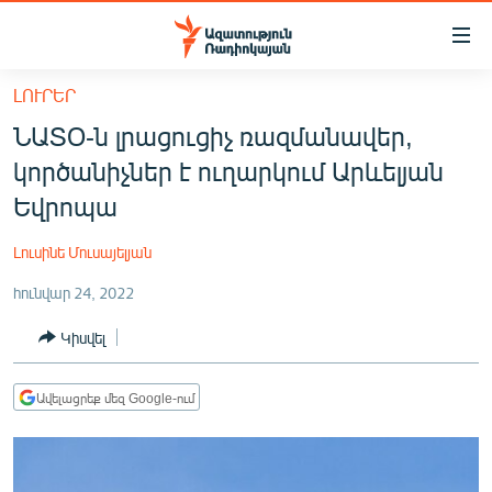
Մատչելիության
հղումներ
Անցնել
ԼՈՒՐԵՐ
հիմնական
ԱԶԱՏՈՒԹՅՈՒՆ TV
ՆԱՏՕ-ն լրացուցիչ ռազմանավեր,
բովանդակությանը
ՀԱՅԱՍՏԱՆ
Անցնել
կործանիչներ է ուղարկում Արևելյան
հիմնական
ՔԱՂԱՔԱԿԱՆ
Եվրոպա
մենյուին
ԸՆՏՐՈՒԹՅՈՒՆՆԵՐ 2026
Որոնում
Լուսինե Մուսայելյան
ԻՐԱՎՈՒՆՔ
հունվար 24, 2022
ՀԱՍԱՐԱԿՈՒԹՅՈՒՆ
Կիսվել
ՏՆՏԵՍՈՒԹՅՈՒՆ
ՂԱՐԱԲԱՂ
Ավելացրեք մեզ Google-ում
ՊԱՏԵՐԱԶՄԻ 6 ՇԱԲԱԹՆԵՐԸ
ՏԱՐԱԾԱՇՐՋԱՆ