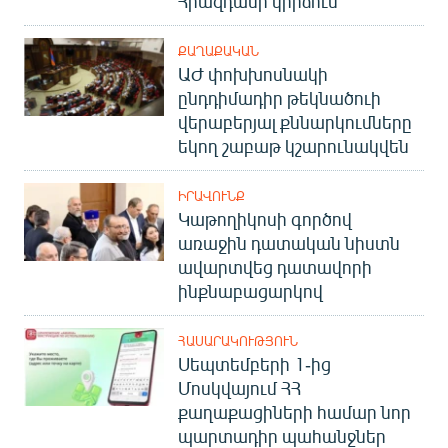
Հրազդանի կիրճում
ՔԱՂԱՔԱԿԱՆ
ԱԺ փոխխոսնակի
ընդդիմադիր թեկնածուի
վերաբերյալ քննարկումները
եկող շաբաթ կշարունակվեն
ԻՐԱՎՈՒՆՔ
Կաթողիկոսի գործով
առաջին դատական նիստն
ավարտվեց դատավորի
ինքնաբացարկով
ՀԱՍԱՐԱԿՈՒԹՅՈՒՆ
Սեպտեմբերի 1-ից
Մոսկվայում ՀՀ
քաղաքացիների համար նոր
պարտադիր պահանջներ