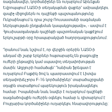
ռազմանավեր, կործանիչներ են ուղարկում Արևելյան
English
Եվրոպայում ՆԱՏՕ-ի տեղակայման վայրեր՝ ամրապնդելու
զսպիչ միջոցներն ու դաշինքի պաշտպանությունը
Русский
Ուկրաինայում և դրա շուրջ Ռուսաստանի ռազմական
ներկայության ընդլայնման կապակցությամբ», - ասվում է
ՀԵՏԵՎԵՔ ՄԵԶ
Հյուսիսատլանտյան դաշինքի պաշտոնական կայքէջում
երկուշաբթի օրը հրապարակված հաղորդագրությունում։
Դրանում նաև նշվում է, որ վերջին օրերին ՆԱՏՕ-ի
անդամ մի շարք երկրներ հայտարարել են լրացուցիչ
«Ազատության» բոլոր կայքերը
ուժերի ընթացիկ կամ սպասվող տեղափոխության
մասին։ Աղբյուրի համաձայն՝ Դանիան ֆրեգատ է
ուղարկում Բալթիկ ծով և պատրաստվում է Լիտվա
տեղափոխել չորս F-16 կործանիչներ՝ տարածաշրջանի
օդային տարածքում պարեկություն իրականացնելու
համար։ Իսպանիան նաև նավեր է ուղարկում դաշինքի
ռազմածովային ուժերին օգնելու համար և դիտարկում է
Բուլղարիա կործանիչներ ուղարկելու հնարավորությունը։