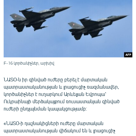
ՄԻՋԱԶԳԱՅԻՆ
ՄՇԱԿՈՒՅԹ
ՍՊՈՐՏ
ՄԵԿՆԱԲԱՆՈՒԹՅՈՒՆ
ՏՏ ԵՒ ԻՆՏԵՐՆԵՏ
ԿՈՐՈՆԱՎԻՐՈՒՍ
F-16 կործանիչներ, արխիվ
ԱՐԽԻՎ
ՆԱՏՕ-ն իր զինված ուժերը բերել է մարտական
ՏԵՍԱՆՅՈՒԹԵՐ
պատրաստականության և լրացուցիչ ռազմանավեր,
ԲԱՆԱՎԵՃ
կործանիչներ է ուղարկում Արևելյան Եվրոպա՝
Ուկրաինայի մերձակայքում ռուսաստանյան զինված
ՁԳՏԵԼՈՎ ԼԱՎԱԳՈՒՅՆԻՆ
ուժերի ընդլայնման կապակցությամբ։
ՓՈԴՔԱՍԹ
«ՆԱՏՕ-ի դաշնակիցների ուժերը մարտական
պատրաստականության վիճակում են և լրացուցիչ
Հայերեն