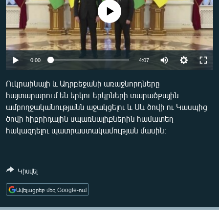
ՄԻՋԱԶԳԱՅԻՆ
No media source currently available
ՄՇԱԿՈՒՅԹ
ՍՊՈՐՏ
Auto
ՄԵԿՆԱԲԱՆՈՒԹՅՈՒՆ
0:00
4:07
240p
ՏՏ ԵՒ ԻՆՏԵՐՆԵՏ
Ուկրաինայի և Ադրբեջանի առաջնորդները
հայտարարում են երկու երկրների տարածքային
360p
ԿՈՐՈՆԱՎԻՐՈՒՍ
ամբողջականությանն աջակցելու և Սև ծովի ու Կասպից
480p
ԱՐԽԻՎ
Auto
240p
360p
480p
ծովի հիբրիդային սպառնալիքներին համատեղ
հակազդելու պատրաստակամության մասին։
720p
ՏԵՍԱՆՅՈՒԹԵՐ
720p
1080p
1080p
ԲԱՆԱՎԵՃ
ՁԳՏԵԼՈՎ ԼԱՎԱԳՈՒՅՆԻՆ
Կիսվել
ՓՈԴՔԱՍԹ
Ավելացրեք մեզ Google-ում
Հայերեն