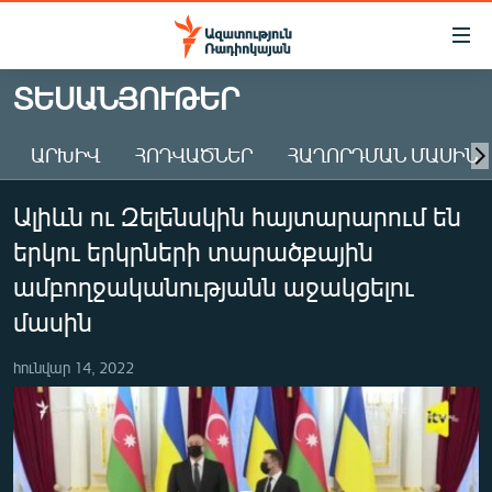
Մատչելիության
հղումներ
Անցնել
ՏԵՍԱՆՅՈՒԹԵՐ
հիմնական
ԱԶԱՏՈՒԹՅՈՒՆ TV
բովանդակությանը
ԱՐԽԻՎ
ՀՈԴՎԱԾՆԵՐ
ՀԱՂՈՐԴՄԱՆ ՄԱՍԻՆ
ՀԱՅԱՍՏԱՆ
Անցնել
հիմնական
ՔԱՂԱՔԱԿԱՆ
Ալիևն ու Զելենսկին հայտարարում են
մենյուին
ԸՆՏՐՈՒԹՅՈՒՆՆԵՐ 2026
Որոնում
երկու երկրների տարածքային
ԻՐԱՎՈՒՆՔ
ամբողջականությանն աջակցելու
ՀԱՍԱՐԱԿՈՒԹՅՈՒՆ
մասին
ՏՆՏԵՍՈՒԹՅՈՒՆ
հունվար 14, 2022
ՂԱՐԱԲԱՂ
ՊԱՏԵՐԱԶՄԻ 6 ՇԱԲԱԹՆԵՐԸ
ՏԱՐԱԾԱՇՐՋԱՆ