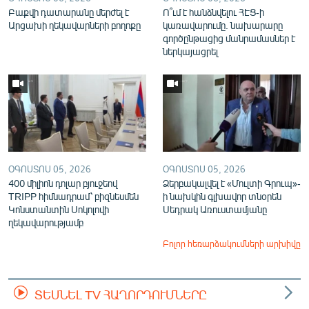
Բաքվի դատարանը մերժել է
Ո՞ւմ է հանձնվելու ՀԷՑ-ի
Արցախի ղեկավարների բողոքը
կառավարումը. նախարարը
գործընթացից մանրամասներ է
ներկայացրել
ՕԳՈՍՏՈՍ 05, 2026
ՕԳՈՍՏՈՍ 05, 2026
400 միլիոն դոլար բյուջեով
Ձերբակալվել է «Մուլտի Գրուպ»-
TRIPP հիմնադրամ՝ բիզնեսմեն
ի նախկին գլխավոր տնօրեն
Կոնստանտին Սոկոլովի
Սեդրակ Առուստամյանը
ղեկավարությամբ
Բոլոր հեռարձակումների արխիվը
ՏԵՍՆԵԼ TV ՀԱՂՈՐԴՈՒՄՆԵՐԸ