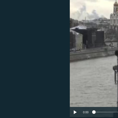
ՄԻՋԱԶԳԱՅԻՆ
ՄՇԱԿՈՒՅԹ
ՍՊՈՐՏ
ՄԵԿՆԱԲԱՆՈՒԹՅՈՒՆ
ՏՏ ԵՒ ԻՆՏԵՐՆԵՏ
ԿՈՐՈՆԱՎԻՐՈՒՍ
ԱՐԽԻՎ
ՏԵՍԱՆՅՈՒԹԵՐ
ԲԱՆԱՎԵՃ
ՁԳՏԵԼՈՎ ԼԱՎԱԳՈՒՅՆԻՆ
ՓՈԴՔԱՍԹ
0:00