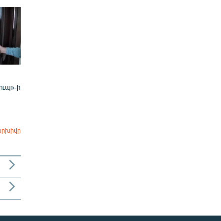
ուպ»-ի
արխիվը