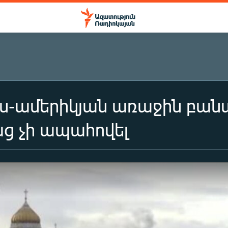
ւս-ամերիկյան առաջին բան
ց չի ապահովել