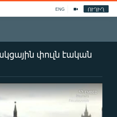
ՈՒՂԻՂ
ENG
ակցային փուլն էական
EMBED