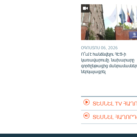
ՕԳՈՍՏՈՍ 06, 2026
Ո՞ւմ է հանձնվելու ՀԷՑ-ի
կառավարումը. նախարարը
գործընթացից մանրամասներ
ներկայացրել
ՏԵՍՆԵԼ TV ՀԱՂ
ՏԵՍՆԵԼ ՀԱՂՈՐ