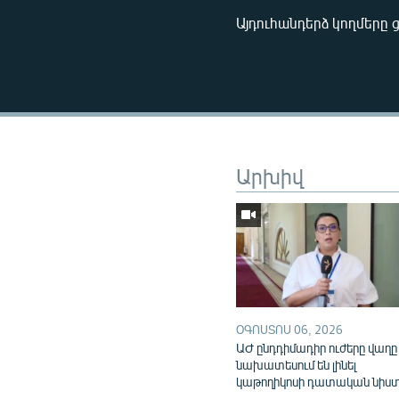
Այդուհանդերձ կողմերը 
Արխիվ
ՕԳՈՍՏՈՍ 06, 2026
ԱԺ ընդդիմադիր ուժերը վաղը
նախատեսում են լինել
կաթողիկոսի դատական նիս