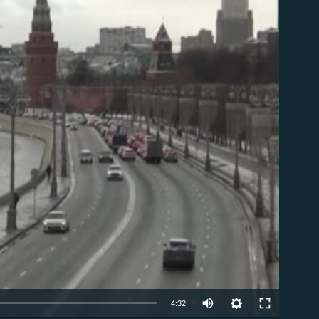
ble
Auto
4:32