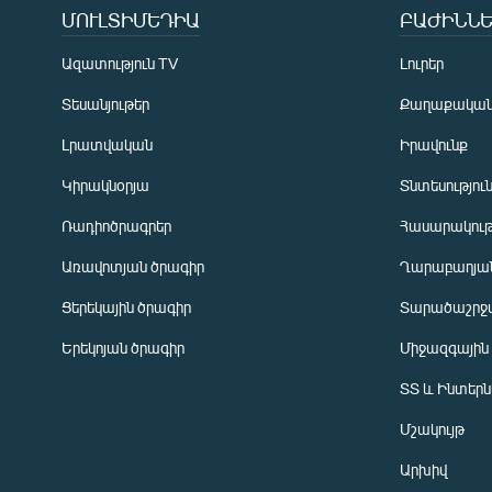
ՄՈՒԼՏԻՄԵԴԻԱ
ԲԱԺԻՆՆԵ
Ազատություն TV
Լուրեր
Տեսանյութեր
Քաղաքակա
Լրատվական
Իրավունք
Կիրակնօրյա
Տնտեսությու
Ռադիոծրագրեր
Հասարակութ
Առավոտյան ծրագիր
Ղարաբաղյան
Ցերեկային ծրագիր
Տարածաշրջ
Հայերեն
Երեկոյան ծրագիր
Միջազգային
English
ՏՏ և Ինտեր
Русский
Մշակույթ
ՀԵՏԵՎԵՔ ՄԵԶ
Արխիվ