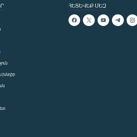
Ր
ՀԵՏԵՎԵՔ ՄԵԶ
ն
ն
յուն
 խնդիր
ան
նետ