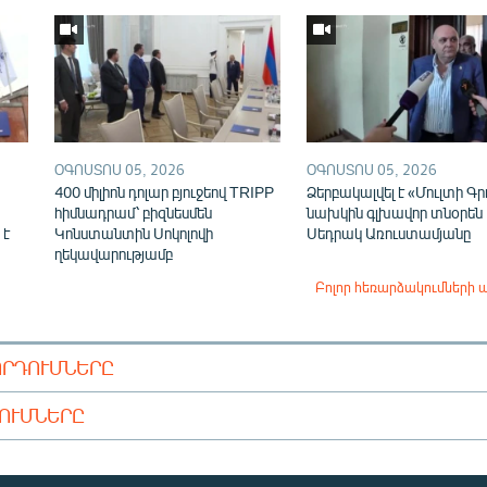
ՕԳՈՍՏՈՍ 05, 2026
ՕԳՈՍՏՈՍ 05, 2026
400 միլիոն դոլար բյուջեով TRIPP
Ձերբակալվել է «Մուլտի Գր
հիմնադրամ՝ բիզնեսմեն
նախկին գլխավոր տնօրեն
 է
Կոնստանտին Սոկոլովի
Սեդրակ Առուստամյանը
ղեկավարությամբ
Բոլոր հեռարձակումների 
ՈՐԴՈՒՄՆԵՐԸ
ԴՈՒՄՆԵՐԸ