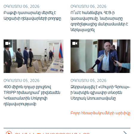
ՕԳՈՍՏՈՍ 06, 2026
ՕԳՈՍՏՈՍ 06, 2026
Բաքվի դատարանը մերժել է
Ո՞ւմ է հանձնվելու ՀԷՑ-ի
Արցախի ղեկավարների բողոքը
կառավարումը. նախարարը
գործընթացից մանրամասներ է
ներկայացրել
ՕԳՈՍՏՈՍ 05, 2026
ՕԳՈՍՏՈՍ 05, 2026
400 միլիոն դոլար բյուջեով
Ձերբակալվել է «Մուլտի Գրուպ»-
TRIPP հիմնադրամ՝ բիզնեսմեն
ի նախկին գլխավոր տնօրեն
Կոնստանտին Սոկոլովի
Սեդրակ Առուստամյանը
ղեկավարությամբ
Բոլոր հեռարձակումների արխիվը