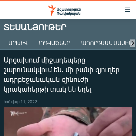
Մատչելիության
հղումներ
Անցնել
ՏԵՍԱՆՅՈՒԹԵՐ
հիմնական
ԱԶԱՏՈՒԹՅՈՒՆ TV
բովանդակությանը
ԱՐԽԻՎ
ՀՈԴՎԱԾՆԵՐ
ՀԱՂՈՐԴՄԱՆ ՄԱՍԻՆ
ՀԱՅԱՍՏԱՆ
Անցնել
հիմնական
ՔԱՂԱՔԱԿԱՆ
Արցախում միջադեպերը
մենյուին
ԸՆՏՐՈՒԹՅՈՒՆՆԵՐ 2026
Որոնում
շարունակվում են. մի քանի գյուղեր
ԻՐԱՎՈՒՆՔ
ադրբեջանական զինուժի
ՀԱՍԱՐԱԿՈՒԹՅՈՒՆ
կրակահերթի տակ են եղել
ՏՆՏԵՍՈՒԹՅՈՒՆ
հունվար 11, 2022
ՂԱՐԱԲԱՂ
ՊԱՏԵՐԱԶՄԻ 6 ՇԱԲԱԹՆԵՐԸ
ՏԱՐԱԾԱՇՐՋԱՆ