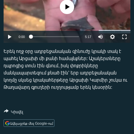
ՄԻՋԱԶԳԱՅԻՆ
No media source currently available
ՄՇԱԿՈՒՅԹ
ՍՊՈՐՏ
Auto
ՄԵԿՆԱԲԱՆՈՒԹՅՈՒՆ
0:00
5:17
240p
ՏՏ ԵՒ ԻՆՏԵՐՆԵՏ
Երեկ ողջ օրը ադրբեջանական զինուժը կրակի տակ է
պահել Արցախի մի քանի համայնքներ: Աշակերտները
360p
ԿՈՐՈՆԱՎԻՐՈՒՍ
դպրոցից տուն էին գնում, իսկ փոքրիկները
480p
ԱՐԽԻՎ
Auto
240p
360p
480p
մանկապարտեզում քնած էին՝ երբ ադրբեջանական
կողմը սկսեց կրակահերթերը Արցախի Կարմիր շուկա ու
720p
ՏԵՍԱՆՅՈՒԹԵՐ
720p
1080p
Թաղավարդ գյուղերի ուղղությամբ երեկ կեսօրին:
1080p
ԲԱՆԱՎԵՃ
ՁԳՏԵԼՈՎ ԼԱՎԱԳՈՒՅՆԻՆ
Կիսվել
ՓՈԴՔԱՍԹ
Ավելացրեք մեզ Google-ում
Հայերեն