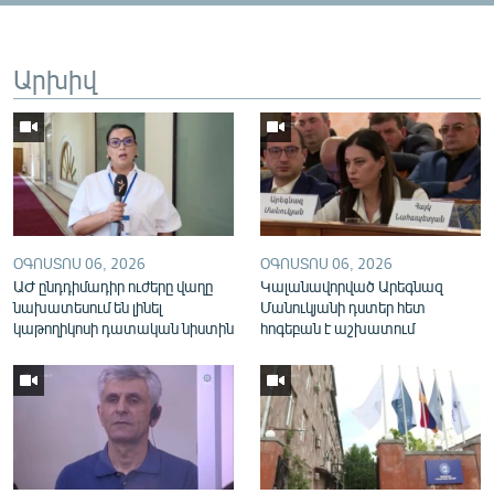
English
Русский
Արխիվ
ՀԵՏԵՎԵՔ ՄԵԶ
ՕԳՈՍՏՈՍ 06, 2026
ՕԳՈՍՏՈՍ 06, 2026
«Ազատության» բոլոր կայքերը
ԱԺ ընդդիմադիր ուժերը վաղը
Կալանավորված Արեգնազ
նախատեսում են լինել
Մանուկյանի դստեր հետ
կաթողիկոսի դատական նիստին
հոգեբան է աշխատում