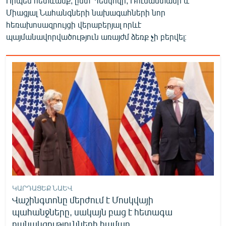
Որպես հետևանք, ըստ Պեսկովի, Ռուսաստանի և
English
Միացյալ Նահանգների նախագահների նոր
հեռախոսազրույցի վերաբերյալ որևէ
Русский
պայմանավորվածություն առայժմ ձեռք չի բերվել։
ՀԵՏԵՎԵՔ ՄԵԶ
«Ազատության» բոլոր կայքերը
ԿԱՐԴԱՑԵՔ ՆԱԵՎ
Վաշինգտոնը մերժում է Մոսկվայի
պահանջները, սակայն բաց է հետագա
բանակցությունների համար