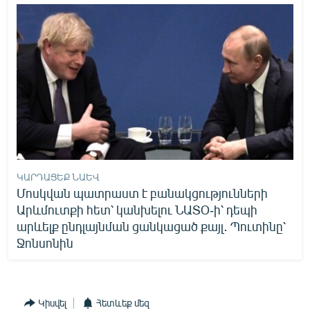
ԿԱՐԴԱՑԵՔ ՆԱԵՎ
Մոսկվան պատրաստ է բանակցությունների
Արևմուտքի հետ՝ կանխելու ՆԱՏՕ-ի՝ դեպի
արևելք ընդլայնման ցանկացած քայլ․ Պուտինը՝
Ջոնսոնին
Կիսվել
Հետևեք մեզ