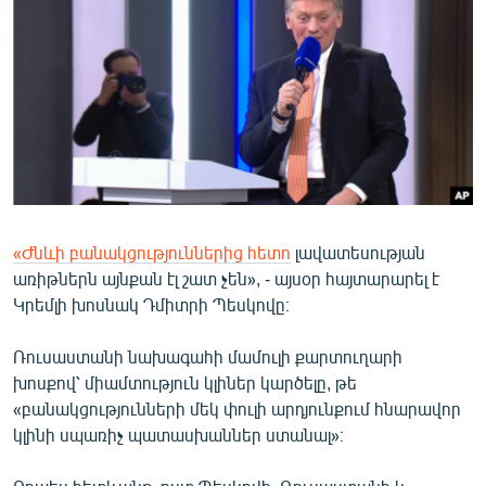
ՄԻՋԱԶԳԱՅԻՆ
ՄՇԱԿՈՒՅԹ
ՍՊՈՐՏ
ՄԵԿՆԱԲԱՆՈՒԹՅՈՒՆ
ՏՏ ԵՒ ԻՆՏԵՐՆԵՏ
ԿՈՐՈՆԱՎԻՐՈՒՍ
«Ժնևի բանակցություններից հետո
լավատեսության
ԱՐԽԻՎ
առիթներն այնքան էլ շատ չեն», - այսօր հայտարարել է
ՏԵՍԱՆՅՈՒԹԵՐ
Կրեմլի խոսնակ Դմիտրի Պեսկովը։
ԲԱՆԱՎԵՃ
Ռուսաստանի նախագահի մամուլի քարտուղարի
ՁԳՏԵԼՈՎ ԼԱՎԱԳՈՒՅՆԻՆ
խոսքով՝ միամտություն կլիներ կարծելը, թե
«բանակցությունների մեկ փուլի արդյունքում հնարավոր
ՓՈԴՔԱՍԹ
կլինի սպառիչ պատասխաններ ստանալ»։
Հայերեն