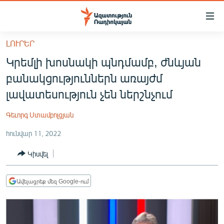
Մատչելիության
հղումներ
Անցնել
ԼՈՒՐԵՐ
հիմնական
ԱԶԱՏՈՒԹՅՈՒՆ TV
Կրեմլի խոսնակի պնդմամբ, ժնևյան
բովանդակությանը
ՀԱՅԱՍՏԱՆ
Անցնել
բանակցություններն առայժմ
հիմնական
ՔԱՂԱՔԱԿԱՆ
լավատեսություն չեն ներշնչում
մենյուին
ԸՆՏՐՈՒԹՅՈՒՆՆԵՐ 2026
Որոնում
Գեւորգ Ստամբոլցյան
ԻՐԱՎՈՒՆՔ
հունվար 11, 2022
ՀԱՍԱՐԱԿՈՒԹՅՈՒՆ
Կիսվել
ՏՆՏԵՍՈՒԹՅՈՒՆ
ՂԱՐԱԲԱՂ
Ավելացրեք մեզ Google-ում
ՊԱՏԵՐԱԶՄԻ 6 ՇԱԲԱԹՆԵՐԸ
ՏԱՐԱԾԱՇՐՋԱՆ