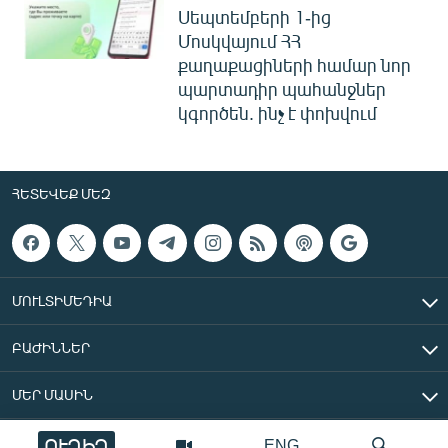
Սեպտեմբերի 1-ից
Մոսկվայում ՀՀ
քաղաքացիների համար նոր
պարտադիր պահանջներ
կգործեն. ինչ է փոխվում
ՀԵՏԵՎԵՔ ՄԵԶ
ՄՈՒԼՏԻՄԵԴԻԱ
ԲԱԺԻՆՆԵՐ
ՄԵՐ ՄԱՍԻՆ
ՈՒՂԻՂ
ENG
«Ազատ Եվրոպա/Ազատություն» ռադիոկայան © 2026