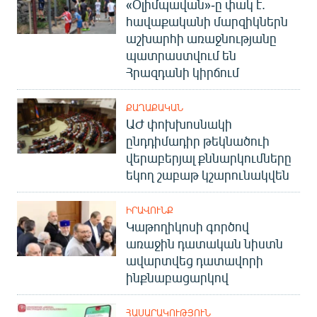
«Օլիմպավան»-ը փակ է.
հավաքականի մարզիկներն
աշխարհի առաջնությանը
պատրաստվում են
Հրազդանի կիրճում
ՔԱՂԱՔԱԿԱՆ
ԱԺ փոխխոսնակի
ընդդիմադիր թեկնածուի
վերաբերյալ քննարկումները
եկող շաբաթ կշարունակվեն
ԻՐԱՎՈՒՆՔ
Կաթողիկոսի գործով
առաջին դատական նիստն
ավարտվեց դատավորի
ինքնաբացարկով
ՀԱՍԱՐԱԿՈՒԹՅՈՒՆ