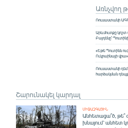
Առնչվող 
Ռուսաստանի ԱԳՆ
Արևմուտքը կոշտ 
Բայդենը՝ Պուտին
«Եթե Պուտինն ու
Ուկրաինայի վրա
Ռուսաստանի դեմ 
հարձակման դեպք
Շարունակել կարդալ
ՄԻՋԱԶԳԱՅԻՆ
Անհետացա՞ծ, թե՞ 
խնայում՝ անհետ կ