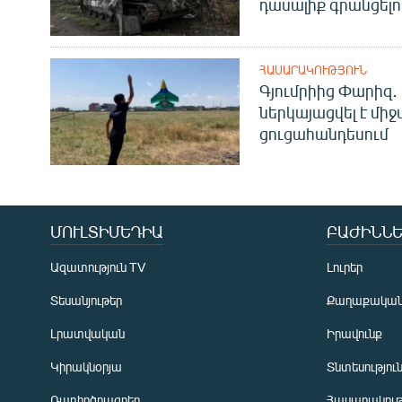
դասալիք գրանցելո
ՀԱՍԱՐԱԿՈՒԹՅՈՒՆ
Գյումրիից Փարիզ․
ներկայացվել է մի
ցուցահանդեսում
ՄՈՒԼՏԻՄԵԴԻԱ
ԲԱԺԻՆՆԵ
Ազատություն TV
Լուրեր
Տեսանյութեր
Քաղաքակա
Լրատվական
Իրավունք
Կիրակնօրյա
Տնտեսությու
Ռադիոծրագրեր
Հասարակութ