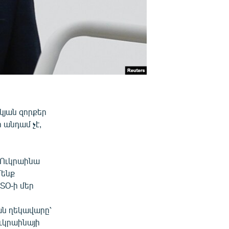
կյան զորքեր
 անդամ չէ,
 Ուկրաինա
Մենք
ՏՕ-ի մեր
ան ղեկավարը՝
ւկրաինայի