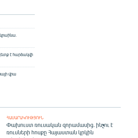
ւկրաինա.
չպետք է հարձակվի
նայի վրա
ՀԱՍԱՐԱԿՈՒԹՅՈՒՆ
Փախուստ ռուսական զորամասից. ինչու է
ռուսների հոսքը Հայաստան կրկին