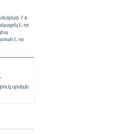
տեմբերի 7-ի
կացրել է, որ
դեպ
ստահ է, որ
՝
տրուկ սրման