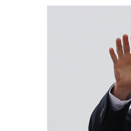
ՄԻՋԱԶԳԱՅԻՆ
ՄՇԱԿՈՒՅԹ
ՍՊՈՐՏ
ՄԵԿՆԱԲԱՆՈՒԹՅՈՒՆ
ՏՏ ԵՒ ԻՆՏԵՐՆԵՏ
ԿՈՐՈՆԱՎԻՐՈՒՍ
ԱՐԽԻՎ
ՏԵՍԱՆՅՈՒԹԵՐ
ԲԱՆԱՎԵՃ
ՁԳՏԵԼՈՎ ԼԱՎԱԳՈՒՅՆԻՆ
ՓՈԴՔԱՍԹ