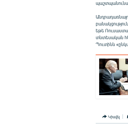
պաշտպանունա
Անդրադառնալո
բանակցություն
եթե Ռուսաստա
տնտեսական հետ
Պուտինն «ընկալ
Կիսվել