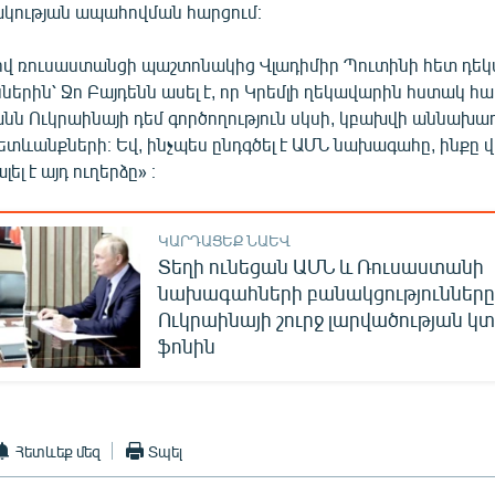
կության ապահովման հարցում։
վ ռուսաստանցի պաշտոնակից Վլադիմիր Պուտինի հետ դեկ
ներին՝ Ջո Բայդենն ասել է, որ Կրեմլի ղեկավարին հստակ հաս
նն Ուկրաինայի դեմ գործողություն սկսի, կբախվի աննախա
ևանքների։ Եվ, ինչպես ընդգծել է ԱՄՆ նախագահը, ինքը վ
ել է այդ ուղերձը» ։
ԿԱՐԴԱՑԵՔ ՆԱԵՎ
Տեղի ունեցան ԱՄՆ և Ռուսաստանի
նախագահների բանակցությունները
Ուկրաինայի շուրջ լարվածության կ
ֆոնին
Հետևեք մեզ
Տպել