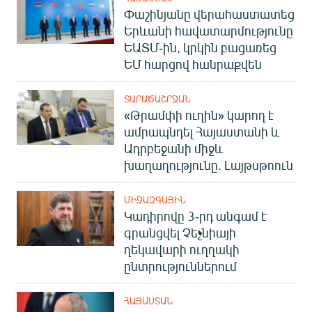
Փաշինյանը վերահաստատեց
Երևանի հավատարմությունը
ԵԱՏՄ-ին, կրկին բացառեց
ԵՄ հարցով հանրաքվեն
ՏԱՐԱԾԱՇՐՋԱՆ
«Թրամփի ուղին» կարող է
ամրապնդել Հայաստանի և
Ադրբեջանի միջև
խաղաղությունը. Լայթսթոուն
ՄԻՋԱԶԳԱՅԻՆ
Կադիրովը 3-րդ անգամ է
գրանցվել Չեչնիայի
ղեկավարի ուղղակի
ընտրություններում
ՀԱՅԱՍՏԱՆ