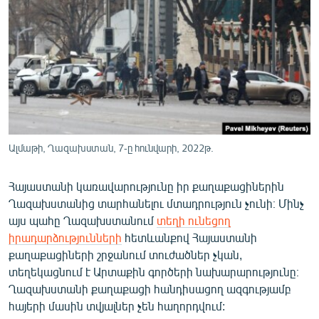
ՄԻՋԱԶԳԱՅԻՆ
ՄՇԱԿՈՒՅԹ
ՍՊՈՐՏ
ՄԵԿՆԱԲԱՆՈՒԹՅՈՒՆ
ՏՏ ԵՒ ԻՆՏԵՐՆԵՏ
ԿՈՐՈՆԱՎԻՐՈՒՍ
Ալմաթի, Ղազախստան, 7-ը հունվարի, 2022թ.
ԱՐԽԻՎ
Հայաստանի կառավարությունը իր քաղաքացիներին
ՏԵՍԱՆՅՈՒԹԵՐ
Ղազախստանից տարհանելու մտադրություն չունի։ Մինչ
ԲԱՆԱՎԵՃ
այս պահը Ղազախստանում
տեղի ունեցող
իրադարձությունների
հետևանքով Հայաստանի
ՁԳՏԵԼՈՎ ԼԱՎԱԳՈՒՅՆԻՆ
քաղաքացիների շրջանում տուժածներ չկան,
ՓՈԴՔԱՍԹ
տեղեկացնում է Արտաքին գործերի նախարարությունը։
Ղազախստանի քաղաքացի հանդիսացող ազգությամբ
հայերի մասին տվյալներ չեն հաղորդվում:
Հայերեն