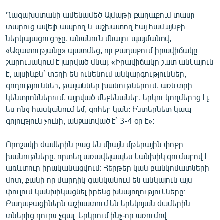
English
Ղազախստանի ամենամեծ Ալմաթի քաղաքում տասը
տարուց ավելի ապրող և աշխատող հայ համայնքի
Русский
ներկայացուցիչը, անանուն մնալու պայմանով,
«Ազատությանը» պատմեց, որ քաղաքում իրավիճակը
ՀԵՏԵՎԵՔ ՄԵԶ
շարունակում է լարված մնալ. «Իրավիճակը շատ անկայուն
է, այսինքն` տեղի են ունենում անկարգություններ,
գողություններ, թալաններ խանութներում, առևտրի
կենտրոններում, այրված մեքենաներ, երկու կողմերից էլ,
ես ոնց հասկանում եմ, զոհեր կան: Ինտերնետ կապ
«Ազատության» բոլոր կայքերը
գոյություն չունի, անջատված է` 3-4 օր է»:
Որոշակի ժամերին բաց են միայն մթերային փոքր
խանութները, որտեղ առավելապես կանխիկ գումարով է
առևտուր իրականացվում։ Հերթեր կան բանկոմատների
մոտ, քանի որ մարդիկ ցանկանում են անկայուն այս
փուլում կանխիկացնել իրենց խնայողությունները։
Քաղաքացիներն աշխատում են երեկոյան ժամերին
տներից դուրս չգալ։ Երկրում ինչ-որ առումով