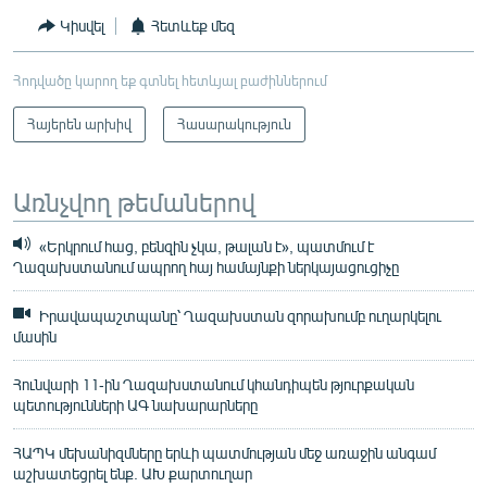
Կիսվել
Հետևեք մեզ
Հոդվածը կարող եք գտնել հետևյալ բաժիններում
Հայերեն արխիվ
Հասարակություն
Առնչվող թեմաներով
«Երկրում հաց, բենզին չկա, թալան է», պատմում է
Ղազախստանում ապրող հայ համայնքի ներկայացուցիչը
Իրավապաշտպանը՝ Ղազախստան զորախումբ ուղարկելու
մասին
Հունվարի 11-ին Ղազախստանում կհանդիպեն թյուրքական
պետությունների ԱԳ նախարարները
ՀԱՊԿ մեխանիզմները երևի պատմության մեջ առաջին անգամ
աշխատեցրել ենք. ԱԽ քարտուղար