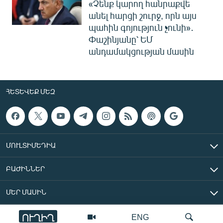
«Չենք կարող հանրաքվե
անել հարցի շուրջ, որն այս
պահին գոյություն չունի»․
Փաշինյանը՝ ԵՄ
անդամակցության մասին
ՀԵՏԵՎԵՔ ՄԵԶ
ՄՈՒԼՏԻՄԵԴԻԱ
ԲԱԺԻՆՆԵՐ
ՄԵՐ ՄԱՍԻՆ
ՈՒՂԻՂ
ENG
«Ազատ Եվրոպա/Ազատություն» ռադիոկայան © 2026