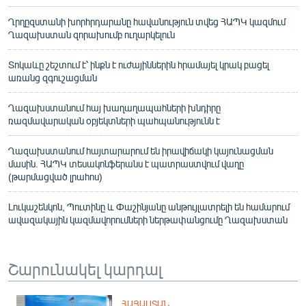
Ղրղըզստանի խորհրդարանը հավանություն տվեց ՀԱՊԿ կազմում
Ղազախստան զորախումբ ուղարկելուն
Տոկաևը շեշտում է՝ ինքն է ուժայիններին հրամայել կրակ բացել
առանց զգուշացման
Ղազախստանում հայ խաղաղապահների խնդիրը
ռազմավարական օբյեկտների պահպանությունն է
Ղազախստանում հայտարարում են իրավիճակի կայունացման
մասին. ՀԱՊԿ տեսակոնֆերանս է պատրաստվում վաղը
(թարմացված լրահոս)
Լուկաշենկոն, Պուտինը և Փաշինյանը անթույլատրելի են համարում
ավազակային կազմավորումների ներթափանցումը Ղազախստան
Շարունակել կարդալ
ՀԱՅԱՍՏԱՆ