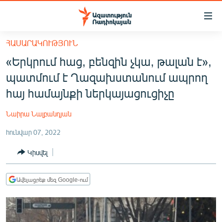
Մատչելիության
հղումներ
Անցնել
ՀԱՍԱՐԱԿՈՒԹՅՈՒՆ
հիմնական
ԱԶԱՏՈՒԹՅՈՒՆ TV
«Երկրում հաց, բենզին չկա, թալան է»,
բովանդակությանը
ՀԱՅԱՍՏԱՆ
Անցնել
պատմում է Ղազախստանում ապրող
հիմնական
ՔԱՂԱՔԱԿԱՆ
հայ համայնքի ներկայացուցիչը
մենյուին
ԸՆՏՐՈՒԹՅՈՒՆՆԵՐ 2026
Որոնում
Նաիրա Նալբանդյան
ԻՐԱՎՈՒՆՔ
հունվար 07, 2022
ՀԱՍԱՐԱԿՈՒԹՅՈՒՆ
Կիսվել
ՏՆՏԵՍՈՒԹՅՈՒՆ
ՂԱՐԱԲԱՂ
Ավելացրեք մեզ Google-ում
ՊԱՏԵՐԱԶՄԻ 6 ՇԱԲԱԹՆԵՐԸ
ՏԱՐԱԾԱՇՐՋԱՆ