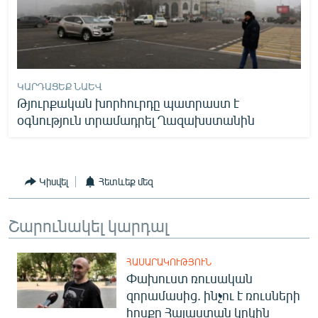
ԿԱՐԴԱՑԵՔ ՆԱԵՎ
Թյուրքական խորհուրդը պատրաստ է
օգնություն տրամադրել Ղազախստանին
Կիսվել
Հետևեք մեզ
Շարունակել կարդալ
ՀԱՍԱՐԱԿՈՒԹՅՈՒՆ
Փախուստ ռուսական
զորամասից. ինչու է ռուսների
հոսքը Հայաստան կրկին