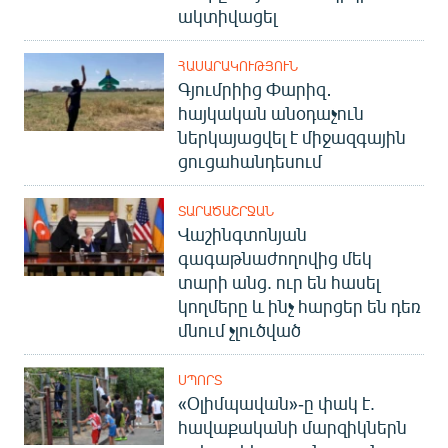
ակտիվացել
ՀԱՍԱՐԱԿՈՒԹՅՈՒՆ
Գյումրիից Փարիզ․
հայկական անօդաչուն
ներկայացվել է միջազգային
ցուցահանդեսում
ՏԱՐԱԾԱՇՐՋԱՆ
Վաշինգտոնյան
գագաթնաժողովից մեկ
տարի անց. ուր են հասել
կողմերը և ինչ հարցեր են դեռ
մնում չլուծված
ՍՊՈՐՏ
«Օլիմպավան»-ը փակ է.
հավաքականի մարզիկներն