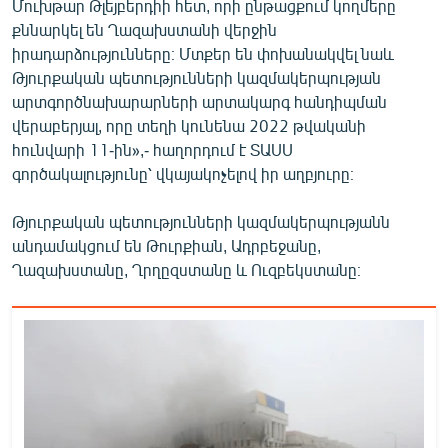
Մուխթար Թլեյբերդիի հետ, որի ընթացքում կողմերը
English
քննարկել են Ղազախստանի վերջին
իրադարձությունները։ Մտքեր են փոխանակվել նաև
Русский
Թյուրքական պետությունների կազմակերպության
արտգործնախարարների արտակարգ հանդիպման
ՀԵՏԵՎԵՔ ՄԵԶ
վերաբերյալ, որը տեղի կունենա 2022 թվականի
հունվարի 11-ին»,- հաղորդում է ՏԱՍՍ
գործակալությունը՝ վկայակոչելով իր աղբյուրը։
Թյուրքական պետությունների կազմակերպությանն
«Ազատության» բոլոր կայքերը
անդամակցում են Թուրքիան, Ադրբեջանը,
Ղազախստանը, Ղրղըզստանը և Ուզբեկստանը։