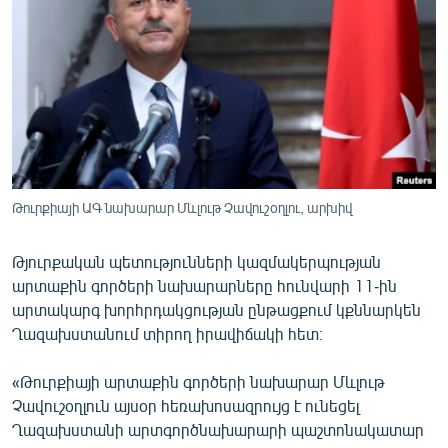
ՄԻՋԱԶԳԱՅԻՆ
ՄՇԱԿՈՒՅԹ
ՍՊՈՐՏ
ՄԵԿՆԱԲԱՆՈՒԹՅՈՒՆ
ՏՏ ԵՒ ԻՆՏԵՐՆԵՏ
ԿՈՐՈՆԱՎԻՐՈՒՍ
Թուրքիայի ԱԳ նախարար Մևլութ Չավուշօղլու, արխիվ
ԱՐԽԻՎ
Թյուրքական պետությունների կազմակերպության
ՏԵՍԱՆՅՈՒԹԵՐ
արտաքին գործերի նախարարները հունվարի 11-ին
ԲԱՆԱՎԵՃ
արտակարգ խորհրդակցության ընթացքում կքննարկեն
Ղազախստանում տիրող իրավիճակի հետ։
ՁԳՏԵԼՈՎ ԼԱՎԱԳՈՒՅՆԻՆ
ՓՈԴՔԱՍԹ
«Թուրքիայի արտաքին գործերի նախարար Մևլութ
Չավուշօղլուն այսօր հեռախոսազրույց է ունեցել
Ղազախստանի արտգործնախարարի պաշտոնակատար
Հայերեն