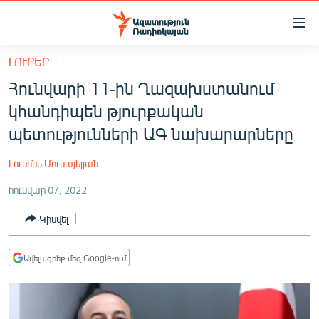
Մատչելիության
հղումներ
Անցնել
ԼՈՒՐԵՐ
հիմնական
ԱԶԱՏՈՒԹՅՈՒՆ TV
Հունվարի 11-ին Ղազախստանում
բովանդակությանը
ՀԱՅԱՍՏԱՆ
Անցնել
կհանդիպեն թյուրքական
հիմնական
ՔԱՂԱՔԱԿԱՆ
պետությունների ԱԳ նախարարները
մենյուին
ԸՆՏՐՈՒԹՅՈՒՆՆԵՐ 2026
Որոնում
Լուսինե Մուսայելյան
ԻՐԱՎՈՒՆՔ
հունվար 07, 2022
ՀԱՍԱՐԱԿՈՒԹՅՈՒՆ
Կիսվել
ՏՆՏԵՍՈՒԹՅՈՒՆ
ՂԱՐԱԲԱՂ
Ավելացրեք մեզ Google-ում
ՊԱՏԵՐԱԶՄԻ 6 ՇԱԲԱԹՆԵՐԸ
ՏԱՐԱԾԱՇՐՋԱՆ