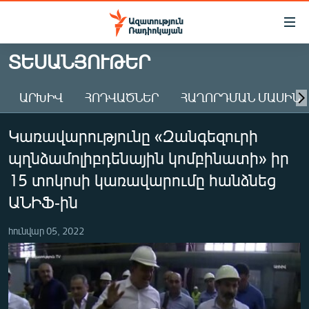
Մատչելիության
հղումներ
Անցնել
ՏԵՍԱՆՅՈՒԹԵՐ
հիմնական
ԱԶԱՏՈՒԹՅՈՒՆ TV
բովանդակությանը
ԱՐԽԻՎ
ՀՈԴՎԱԾՆԵՐ
ՀԱՂՈՐԴՄԱՆ ՄԱՍԻՆ
ՀԱՅԱՍՏԱՆ
Անցնել
հիմնական
ՔԱՂԱՔԱԿԱՆ
Կառավարությունը «Զանգեզուրի
մենյուին
ԸՆՏՐՈՒԹՅՈՒՆՆԵՐ 2026
Որոնում
պղնձամոլիբդենային կոմբինատի» իր
ԻՐԱՎՈՒՆՔ
15 տոկոսի կառավարումը հանձնեց
ՀԱՍԱՐԱԿՈՒԹՅՈՒՆ
ԱՆԻՖ-ին
ՏՆՏԵՍՈՒԹՅՈՒՆ
հունվար 05, 2022
ՂԱՐԱԲԱՂ
ՊԱՏԵՐԱԶՄԻ 6 ՇԱԲԱԹՆԵՐԸ
ՏԱՐԱԾԱՇՐՋԱՆ