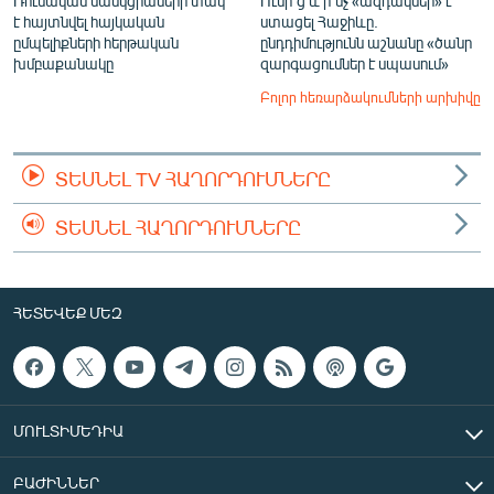
Ռուսական սանկցիաների տակ
Ումի՞ց և ի՞նչ «ազդակներ» է
է հայտնվել հայկական
ստացել Հաջիևը.
ըմպելիքների հերթական
ընդդիմությունն աշնանը «ծանր
խմբաքանակը
զարգացումներ է սպասում»
Բոլոր հեռարձակումների արխիվը
ՏԵՍՆԵԼ TV ՀԱՂՈՐԴՈՒՄՆԵՐԸ
ՏԵՍՆԵԼ ՀԱՂՈՐԴՈՒՄՆԵՐԸ
ՀԵՏԵՎԵՔ ՄԵԶ
ՄՈՒԼՏԻՄԵԴԻԱ
ԲԱԺԻՆՆԵՐ