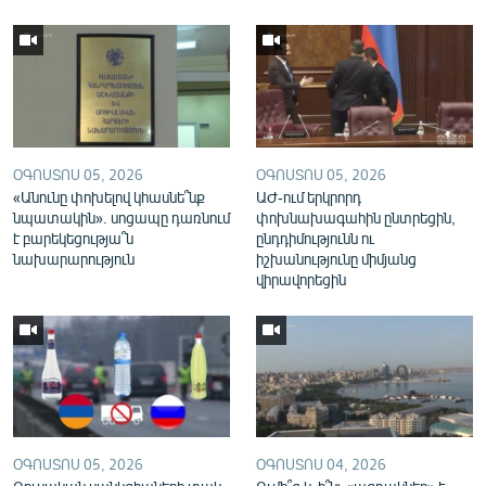
ՕԳՈՍՏՈՍ 05, 2026
ՕԳՈՍՏՈՍ 05, 2026
«Անունը փոխելով կհասնե՞նք
ԱԺ-ում երկրորդ
նպատակին». սոցապը դառնում
փոխնախագահին ընտրեցին,
է բարեկեցությա՞ն
ընդդիմությունն ու
նախարարություն
իշխանությունը միմյանց
վիրավորեցին
ՕԳՈՍՏՈՍ 05, 2026
ՕԳՈՍՏՈՍ 04, 2026