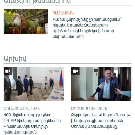
English
ՀԱՅԱՍՏԱՆ
Русский
Կառավարությունը չի հստակեցնում՝
ինչպես է դարձել Զանգեզուրի
պղնձամոլիբդենային կոմբինատի
ՀԵՏԵՎԵՔ ՄԵԶ
սեփականատեր
Արխիվ
«Ազատության» բոլոր կայքերը
ՕԳՈՍՏՈՍ 05, 2026
ՕԳՈՍՏՈՍ 05, 2026
400 միլիոն դոլար բյուջեով
Ձերբակալվել է «Մուլտի Գրուպ»-
TRIPP հիմնադրամ՝ բիզնեսմեն
ի նախկին գլխավոր տնօրեն
Կոնստանտին Սոկոլովի
Սեդրակ Առուստամյանը
ղեկավարությամբ