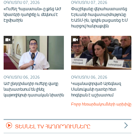
ՕԳՈՍՏՈՍ 07, 2026
ՕԳՈՍՏՈՍ 07, 2026
«Ուժեղ Հայաստան»-ը լքեց ԱԺ
Փաշինյանը վերահաստատեց
նիստերի դահլիճը և մեկնում է
Երևանի հավատարմությունը
Էջմիածին
ԵԱՏՄ-ին, կրկին բացառեց ԵՄ
հարցով հանրաքվեն
ՕԳՈՍՏՈՍ 06, 2026
ՕԳՈՍՏՈՍ 06, 2026
ԱԺ ընդդիմադիր ուժերը վաղը
Կալանավորված Արեգնազ
նախատեսում են լինել
Մանուկյանի դստեր հետ
կաթողիկոսի դատական նիստին
հոգեբան է աշխատում
Բոլոր հեռարձակումների արխիվը
ՏԵՍՆԵԼ TV ՀԱՂՈՐԴՈՒՄՆԵՐԸ