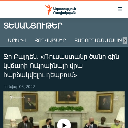
Մատչելիության
հղումներ
Անցնել
ՏԵՍԱՆՅՈՒԹԵՐ
հիմնական
ԱԶԱՏՈՒԹՅՈՒՆ TV
բովանդակությանը
ԱՐԽԻՎ
ՀՈԴՎԱԾՆԵՐ
ՀԱՂՈՐԴՄԱՆ ՄԱՍԻՆ
ՀԱՅԱՍՏԱՆ
Անցնել
հիմնական
ՔԱՂԱՔԱԿԱՆ
Ջո Բայդեն. «Ռուսաստանը ծանր գին
մենյուին
ԸՆՏՐՈՒԹՅՈՒՆՆԵՐ 2026
Որոնում
կվճարի Ուկրաինայի վրա
ԻՐԱՎՈՒՆՔ
հարձակվելու դեպքում»
ՀԱՍԱՐԱԿՈՒԹՅՈՒՆ
հունվար 03, 2022
ՏՆՏԵՍՈՒԹՅՈՒՆ
ՂԱՐԱԲԱՂ
ՊԱՏԵՐԱԶՄԻ 6 ՇԱԲԱԹՆԵՐԸ
ՏԱՐԱԾԱՇՐՋԱՆ
No media source currently available