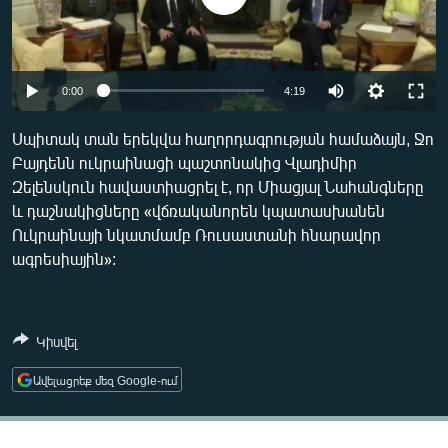
ՄԻՋԱԶԳԱՅԻՆ
ՄՇԱԿՈՒՅԹ
ՍՊՈՐՏ
Auto
0:00
4:19
ՄԵԿՆԱԲԱՆՈՒԹՅՈՒՆ
240p
Սպիտակ տան երեկվա հաղորդագրության համաձայն, Ջո
ՏՏ ԵՒ ԻՆՏԵՐՆԵՏ
Բայդենն ուկրաինացի պաշտոնակից Վլադիմիր
360p
Զելենսկուն հավաստիացրել է, որ Միացյալ Նահանգները
ԿՈՐՈՆԱՎԻՐՈՒՍ
480p
Auto
240p
360p
480p
և դաշնակիցները «վճռականորեն կպատասխանեն
ԱՐԽԻՎ
Ուկրաինայի նկատմամբ Ռուսաստանի հնարավոր
720p
720p
1080p
ագրեսիային»:
ՏԵՍԱՆՅՈՒԹԵՐ
1080p
ԲԱՆԱՎԵՃ
ՁԳՏԵԼՈՎ ԼԱՎԱԳՈՒՅՆԻՆ
Կիսվել
ՓՈԴՔԱՍԹ
Ավելացրեք մեզ Google-ում
Հայերեն