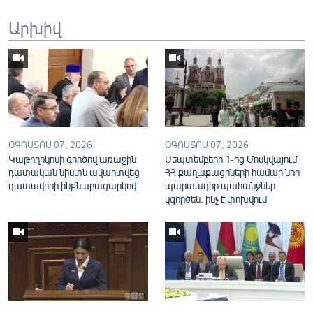
English
Արխիվ
Русский
ՀԵՏԵՎԵՔ ՄԵԶ
ՕԳՈՍՏՈՍ 07, 2026
ՕԳՈՍՏՈՍ 07, 2026
Կաթողիկոսի գործով առաջին
Սեպտեմբերի 1-ից Մոսկվայում
«Ազատության» բոլոր կայքերը
դատական նիստն ավարտվեց
ՀՀ քաղաքացիների համար նոր
դատավորի ինքնաբացարկով
պարտադիր պահանջներ
կգործեն. ինչ է փոխվում