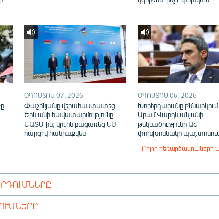
ՕԳՈՍՏՈՍ 07, 2026
ՕԳՈՍՏՈՍ 06, 2026
քը
Փաշինյանը վերահաստատեց
Խորհրդարանը քննարկում 
Երևանի հավատարմությունը
Արամ Վարդևանյանի
ԵԱՏՄ-ին, կրկին բացառեց ԵՄ
թեկնածությունը ԱԺ
հարցով հանրաքվեն
փոխխոսնակի պաշտոնու
Բոլոր հեռարձակումների 
ՈՐԴՈՒՄՆԵՐԸ
ԴՈՒՄՆԵՐԸ