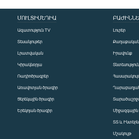
ՄՈՒԼՏԻՄԵԴԻԱ
ԲԱԺԻՆՆԵ
Ազատություն TV
Լուրեր
Տեսանյութեր
Քաղաքակա
Լրատվական
Իրավունք
Կիրակնօրյա
Տնտեսությու
Ռադիոծրագրեր
Հասարակութ
Առավոտյան ծրագիր
Ղարաբաղյան
Ցերեկային ծրագիր
Տարածաշրջ
Հայերեն
Երեկոյան ծրագիր
Միջազգային
English
ՏՏ և Ինտեր
Русский
Մշակույթ