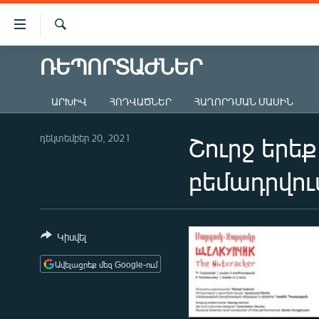
Մատչելիության
հղումներ
Որոնում
Անցնել
ՌԵՊՈՐՏԱԺՆԵՐ
ԱԶԱՏՈՒԹՅՈՒՆ TV
հիմնական
բովանդակությանը
ՀԱՅԱՍՏԱՆ
ԱՐԽԻՎ
ՀՈԴՎԱԾՆԵՐ
ՀԱՂՈՐԴՄԱՆ ՄԱՍԻՆ
Անցնել
ՔԱՂԱՔԱԿԱՆ
հիմնական
մենյուին
դեկտեմբեր 20, 2021
Շուրջ երե
ԸՆՏՐՈՒԹՅՈՒՆՆԵՐ 2026
Որոնում
ԻՐԱՎՈՒՆՔ
բեմադրվու
ՀԱՍԱՐԱԿՈՒԹՅՈՒՆ
ՏՆՏԵՍՈՒԹՅՈՒՆ
Կիսվել
ՂԱՐԱԲԱՂ
Ավելացրեք մեզ Google-ում
ՊԱՏԵՐԱԶՄԻ 6 ՇԱԲԱԹՆԵՐԸ
ՏԱՐԱԾԱՇՐՋԱՆ