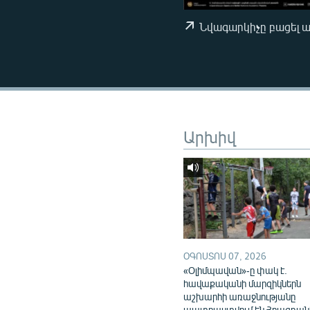
ՄԻՋԱԶԳԱՅԻՆ
ՄՇԱԿՈՒՅԹ
Նվագարկիչը բացել 
ՍՊՈՐՏ
ՄԵԿՆԱԲԱՆՈՒԹՅՈՒՆ
ՏՏ ԵՒ ԻՆՏԵՐՆԵՏ
ԿՈՐՈՆԱՎԻՐՈՒՍ
Արխիվ
ԱՐԽԻՎ
ՏԵՍԱՆՅՈՒԹԵՐ
ԲԱՆԱՎԵՃ
ՁԳՏԵԼՈՎ ԼԱՎԱԳՈՒՅՆԻՆ
ՓՈԴՔԱՍԹ
ՕԳՈՍՏՈՍ 07, 2026
«Օլիմպավան»-ը փակ է.
հավաքականի մարզիկներն
աշխարհի առաջնությանը
պատրաստվում են Հրազդան