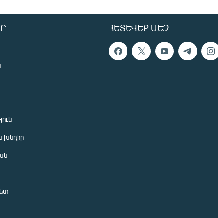
Ր
ՀԵՏԵՎԵՔ ՄԵԶ
ն
ն
յուն
 խնդիր
ան
նետ