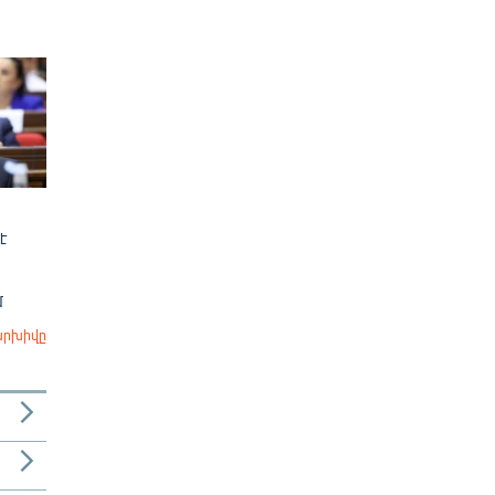
է
մ
արխիվը