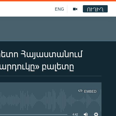
ՈՒՂԻՂ
ENG
 հետո Հայաստանում
Ջարդուկը» բալետը
EMBED
ble
4:42