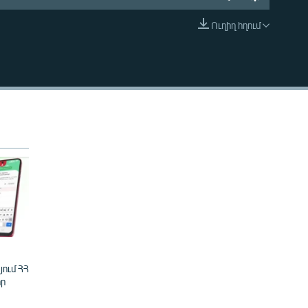
Ուղիղ հղում
EMBED
ում ՀՀ
ր