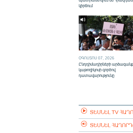
կիրճում
ՕԳՈՍՏՈՍ 07, 2026
Ընդդիմադիրների արձագան
կաթողիկոսի գործով
դատավարությունը
ՏԵՍՆԵԼ TV ՀԱՂ
ՏԵՍՆԵԼ ՀԱՂՈՐ