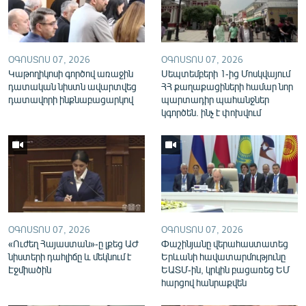
English
Русский
ՕԳՈՍՏՈՍ 07, 2026
ՕԳՈՍՏՈՍ 07, 2026
Կաթողիկոսի գործով առաջին
ՀԵՏԵՎԵՔ ՄԵԶ
Սեպտեմբերի 1-ից Մոսկվայում
դատական նիստն ավարտվեց
ՀՀ քաղաքացիների համար նոր
դատավորի ինքնաբացարկով
պարտադիր պահանջներ
կգործեն. ինչ է փոխվում
«Ազատության» բոլոր կայքերը
ՕԳՈՍՏՈՍ 07, 2026
ՕԳՈՍՏՈՍ 07, 2026
«Ուժեղ Հայաստան»-ը լքեց ԱԺ
Փաշինյանը վերահաստատեց
նիստերի դահլիճը և մեկնում է
Երևանի հավատարմությունը
Էջմիածին
ԵԱՏՄ-ին, կրկին բացառեց ԵՄ
հարցով հանրաքվեն