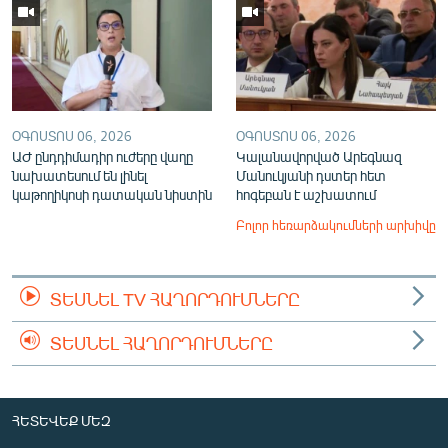
ՕԳՈՍՏՈՍ 06, 2026
ՕԳՈՍՏՈՍ 06, 2026
ԱԺ ընդդիմադիր ուժերը վաղը
Կալանավորված Արեգնազ
նախատեսում են լինել
Մանուկյանի դստեր հետ
կաթողիկոսի դատական նիստին
հոգեբան է աշխատում
Բոլոր հեռարձակումների արխիվը
ՏԵՍՆԵԼ TV ՀԱՂՈՐԴՈՒՄՆԵՐԸ
ՏԵՍՆԵԼ ՀԱՂՈՐԴՈՒՄՆԵՐԸ
ՀԵՏԵՎԵՔ ՄԵԶ