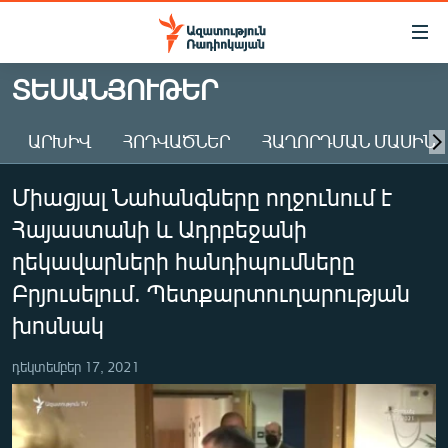
Մատչելիության
հղումներ
Անցնել
ՏԵՍԱՆՅՈՒԹԵՐ
հիմնական
ԱԶԱՏՈՒԹՅՈՒՆ TV
բովանդակությանը
ԱՐԽԻՎ
ՀՈԴՎԱԾՆԵՐ
ՀԱՂՈՐԴՄԱՆ ՄԱՍԻՆ
ՀԱՅԱՍՏԱՆ
Անցնել
հիմնական
ՔԱՂԱՔԱԿԱՆ
Միացյալ Նահանգները ողջունում է
մենյուին
ԸՆՏՐՈՒԹՅՈՒՆՆԵՐ 2026
Որոնում
Հայաստանի և Ադրբեջանի
ԻՐԱՎՈՒՆՔ
ղեկավարների հանդիպումները
ՀԱՍԱՐԱԿՈՒԹՅՈՒՆ
Բրյուսելում. Պետքարտուղարության
խոսնակ
ՏՆՏԵՍՈՒԹՅՈՒՆ
ՂԱՐԱԲԱՂ
դեկտեմբեր 17, 2021
ՊԱՏԵՐԱԶՄԻ 6 ՇԱԲԱԹՆԵՐԸ
ՏԱՐԱԾԱՇՐՋԱՆ