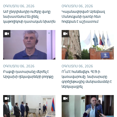
English
ՕԳՈՍՏՈՍ 06, 2026
ՕԳՈՍՏՈՍ 06, 2026
ԱԺ ընդդիմադիր ուժերը վաղը
Կալանավորված Արեգնազ
Русский
նախատեսում են լինել
Մանուկյանի դստեր հետ
կաթողիկոսի դատական նիստին
հոգեբան է աշխատում
ՀԵՏԵՎԵՔ ՄԵԶ
«Ազատության» բոլոր կայքերը
ՕԳՈՍՏՈՍ 06, 2026
ՕԳՈՍՏՈՍ 06, 2026
Բաքվի դատարանը մերժել է
Ո՞ւմ է հանձնվելու ՀԷՑ-ի
Արցախի ղեկավարների բողոքը
կառավարումը. նախարարը
գործընթացից մանրամասներ է
ներկայացրել