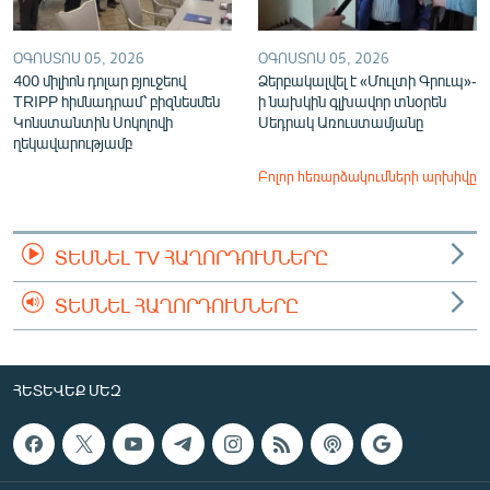
ՕԳՈՍՏՈՍ 05, 2026
ՕԳՈՍՏՈՍ 05, 2026
400 միլիոն դոլար բյուջեով
Ձերբակալվել է «Մուլտի Գրուպ»-
TRIPP հիմնադրամ՝ բիզնեսմեն
ի նախկին գլխավոր տնօրեն
Կոնստանտին Սոկոլովի
Սեդրակ Առուստամյանը
ղեկավարությամբ
Բոլոր հեռարձակումների արխիվը
ՏԵՍՆԵԼ TV ՀԱՂՈՐԴՈՒՄՆԵՐԸ
ՏԵՍՆԵԼ ՀԱՂՈՐԴՈՒՄՆԵՐԸ
ՀԵՏԵՎԵՔ ՄԵԶ