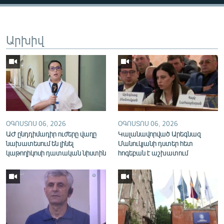
English
Русский
Արխիվ
ՀԵՏԵՎԵՔ ՄԵԶ
«Ազատության» բոլոր կայքերը
ՕԳՈՍՏՈՍ 06, 2026
ՕԳՈՍՏՈՍ 06, 2026
ԱԺ ընդդիմադիր ուժերը վաղը
Կալանավորված Արեգնազ
նախատեսում են լինել
Մանուկյանի դստեր հետ
կաթողիկոսի դատական նիստին
հոգեբան է աշխատում