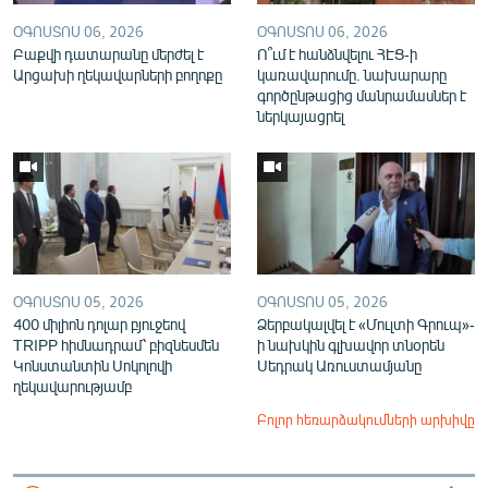
ՕԳՈՍՏՈՍ 06, 2026
ՕԳՈՍՏՈՍ 06, 2026
Բաքվի դատարանը մերժել է
Ո՞ւմ է հանձնվելու ՀԷՑ-ի
Արցախի ղեկավարների բողոքը
կառավարումը. նախարարը
գործընթացից մանրամասներ է
ներկայացրել
ՕԳՈՍՏՈՍ 05, 2026
ՕԳՈՍՏՈՍ 05, 2026
400 միլիոն դոլար բյուջեով
Ձերբակալվել է «Մուլտի Գրուպ»-
TRIPP հիմնադրամ՝ բիզնեսմեն
ի նախկին գլխավոր տնօրեն
Կոնստանտին Սոկոլովի
Սեդրակ Առուստամյանը
ղեկավարությամբ
Բոլոր հեռարձակումների արխիվը