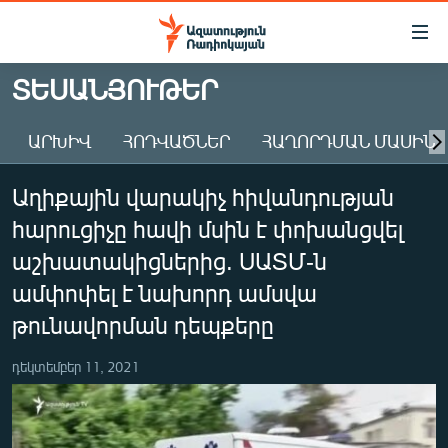
Մատչելիության
հղումներ
Անցնել
ՏԵՍԱՆՅՈՒԹԵՐ
հիմնական
ԱԶԱՏՈՒԹՅՈՒՆ TV
բովանդակությանը
ԱՐԽԻՎ
ՀՈԴՎԱԾՆԵՐ
ՀԱՂՈՐԴՄԱՆ ՄԱՍԻՆ
ՀԱՅԱՍՏԱՆ
Անցնել
հիմնական
ՔԱՂԱՔԱԿԱՆ
Աղիքային վարակիչ հիվանդության
մենյուին
ԸՆՏՐՈՒԹՅՈՒՆՆԵՐ 2026
Որոնում
հարուցիչը հավի մսին է փոխանցվել
ԻՐԱՎՈՒՆՔ
աշխատակիցներից. ՍԱՏՄ-ն
ՀԱՍԱՐԱԿՈՒԹՅՈՒՆ
ամփոփել է նախորդ ամսվա
թունավորման դեպքերը
ՏՆՏԵՍՈՒԹՅՈՒՆ
ՂԱՐԱԲԱՂ
դեկտեմբեր 11, 2021
ՊԱՏԵՐԱԶՄԻ 6 ՇԱԲԱԹՆԵՐԸ
ՏԱՐԱԾԱՇՐՋԱՆ