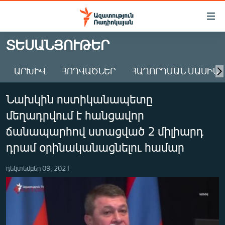
Մատչելիության
հղումներ
Անցնել
ՏԵՍԱՆՅՈՒԹԵՐ
հիմնական
ԱԶԱՏՈՒԹՅՈՒՆ TV
բովանդակությանը
ԱՐԽԻՎ
ՀՈԴՎԱԾՆԵՐ
ՀԱՂՈՐԴՄԱՆ ՄԱՍԻՆ
ՀԱՅԱՍՏԱՆ
Անցնել
հիմնական
ՔԱՂԱՔԱԿԱՆ
Նախկին ոստիկանապետը
մենյուին
ԸՆՏՐՈՒԹՅՈՒՆՆԵՐ 2026
Որոնում
մեղադրվում է հանցավոր
ԻՐԱՎՈՒՆՔ
ճանապարհով ստացված 2 միլիարդ
ՀԱՍԱՐԱԿՈՒԹՅՈՒՆ
դրամ օրինականացնելու համար
ՏՆՏԵՍՈՒԹՅՈՒՆ
դեկտեմբեր 09, 2021
ՂԱՐԱԲԱՂ
ՊԱՏԵՐԱԶՄԻ 6 ՇԱԲԱԹՆԵՐԸ
ՏԱՐԱԾԱՇՐՋԱՆ