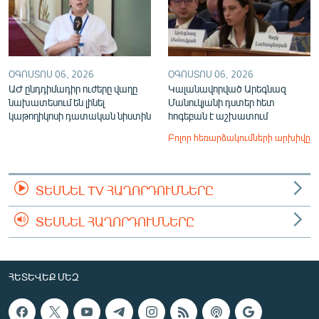
ՕԳՈՍՏՈՍ 06, 2026
ՕԳՈՍՏՈՍ 06, 2026
ԱԺ ընդդիմադիր ուժերը վաղը
Կալանավորված Արեգնազ
նախատեսում են լինել
Մանուկյանի դստեր հետ
կաթողիկոսի դատական նիստին
հոգեբան է աշխատում
Բոլոր հեռարձակումների արխիվը
ՏԵՍՆԵԼ TV ՀԱՂՈՐԴՈՒՄՆԵՐԸ
ՏԵՍՆԵԼ ՀԱՂՈՐԴՈՒՄՆԵՐԸ
ՀԵՏԵՎԵՔ ՄԵԶ