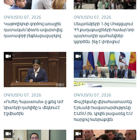
English
Русский
ՕԳՈՍՏՈՍ 07, 2026
ՕԳՈՍՏՈՍ 07, 2026
Կաթողիկոսի գործով առաջին
Սեպտեմբերի 1-ից Մոսկվայում
դատական նիստն ավարտվեց
ՀՀ քաղաքացիների համար նոր
ՀԵՏԵՎԵՔ ՄԵԶ
դատավորի ինքնաբացարկով
պարտադիր պահանջներ
կգործեն. ինչ է փոխվում
«Ազատության» բոլոր կայքերը
ՕԳՈՍՏՈՍ 07, 2026
ՕԳՈՍՏՈՍ 07, 2026
«Ուժեղ Հայաստան»-ը լքեց ԱԺ
Փաշինյանը վերահաստատեց
նիստերի դահլիճը և մեկնում է
Երևանի հավատարմությունը
Էջմիածին
ԵԱՏՄ-ին, կրկին բացառեց ԵՄ
հարցով հանրաքվեն