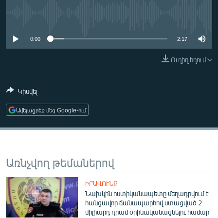
ՄԻՋԱԶԳԱՅԻՆ
No media source currently available
ՄՇԱԿՈՒՅԹ
0:00
2:17
ՍՊՈՐՏ
Ուղիղ հղում
ՄԵԿՆԱԲԱՆՈՒԹՅՈՒՆ
ՏՏ ԵՒ ԻՆՏԵՐՆԵՏ
Կիսվել
ԿՈՐՈՆԱՎԻՐՈՒՍ
Ավելացրեք մեզ Google-ում
ԱՐԽԻՎ
ՏԵՍԱՆՅՈՒԹԵՐ
ԲԱՆԱՎԵՃ
Առնչվող թեմաներով
ՁԳՏԵԼՈՎ ԼԱՎԱԳՈՒՅՆԻՆ
ՓՈԴՔԱՍԹ
ԻՐԱՎՈՒՆՔ
Նախկին ոստիկանապետը մեղադրվում է
հանցավոր ճանապարհով ստացված 2
Հայերեն
միլիարդ դրամ օրինականացնելու համար