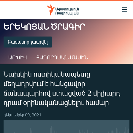
Մատչելիության
հղումներ
Անցնել
ԵՐԵԿՈՅԱՆ ԾՐԱԳԻՐ
հիմնական
ԱԶԱՏՈՒԹՅՈՒՆ TV
բովանդակությանը
ՀԱՅԱՍՏԱՆ
Բաժանորդագրվել
Անցնել
հիմնական
ՔԱՂԱՔԱԿԱՆ
ԱՐԽԻՎ
ՀԱՂՈՐԴՄԱՆ ՄԱՍԻՆ
մենյուին
ԸՆՏՐՈՒԹՅՈՒՆՆԵՐ 2026
Որոնում
ԲԱԺԱՆՈՐԴԱԳՐՎԵԼ
Նախկին ոստիկանապետը
ԻՐԱՎՈՒՆՔ
մեղադրվում է հանցավոր
ՀԱՍԱՐԱԿՈՒԹՅՈՒՆ
Spotify
ճանապարհով ստացված 2 միլիարդ
ՏՆՏԵՍՈՒԹՅՈՒՆ
դրամ օրինականացնելու համար
Բաժանորդագրվել
ՂԱՐԱԲԱՂ
դեկտեմբեր 09, 2021
ՊԱՏԵՐԱԶՄԻ 6 ՇԱԲԱԹՆԵՐԸ
ՏԱՐԱԾԱՇՐՋԱՆ