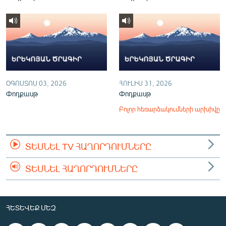
ՕԳՈՍՏՈՍ 03, 2026
ՀՈՒԼԻՍ 31, 2026
Փոդքասթ
Փոդքասթ
Բոլոր հեռարձակումների արխիվը
ՏԵՍՆԵԼ TV ՀԱՂՈՐԴՈՒՄՆԵՐԸ
ՏԵՍՆԵԼ ՀԱՂՈՐԴՈՒՄՆԵՐԸ
ՀԵՏԵՎԵՔ ՄԵԶ