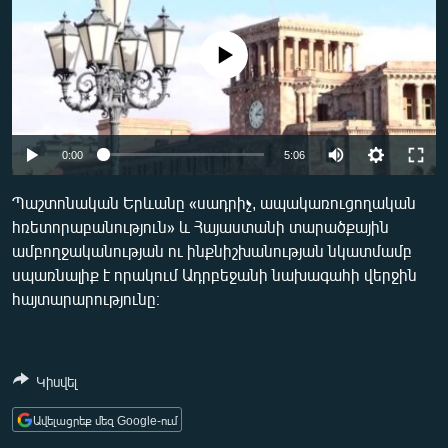
ՄԻՋԱԶԳԱՅԻՆ
ՄՇԱԿՈՒՅԹ
No media source currently available
ՍՊՈՐՏ
ՄԵԿՆԱԲԱՆՈՒԹՅՈՒՆ
0:00
5:06
ՏՏ ԵՒ ԻՆՏԵՐՆԵՏ
ԿՈՐՈՆԱՎԻՐՈՒՍ
Պաշտոնական Երևանը «սադրիչ, ապակառուցողական
հռետորաբանություն» և Հայաստանի տարածքային
ԱՐԽԻՎ
ամբողջականության ու ինքնիշխանության նկատմամբ
ՏԵՍԱՆՅՈՒԹԵՐ
սպառնալիք է որակում Ադրբեջանի նախագահի վերջին
հայտարարությունը։
ԲԱՆԱՎԵՃ
ՁԳՏԵԼՈՎ ԼԱՎԱԳՈՒՅՆԻՆ
ՓՈԴՔԱՍԹ
Կիսվել
Ավելացրեք մեզ Google-ում
Հայերեն