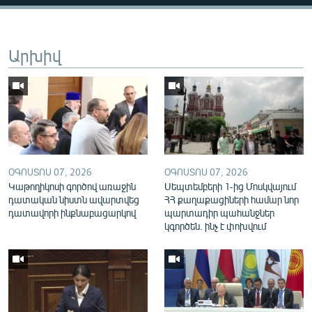
English
Русский
Արխիվ
ՀԵՏԵՎԵՔ ՄԵԶ
«Ազատության» բոլոր կայքերը
ՕԳՈՍՏՈՍ 07, 2026
ՕԳՈՍՏՈՍ 07, 2026
Կաթողիկոսի գործով առաջին
Սեպտեմբերի 1-ից Մոսկվայում
դատական նիստն ավարտվեց
ՀՀ քաղաքացիների համար նոր
դատավորի ինքնաբացարկով
պարտադիր պահանջներ
կգործեն. ինչ է փոխվում