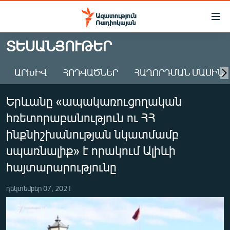
Մատչելիության
հղումներ
Անցնել
ՏԵՍԱՆՅՈՒԹԵՐ
հիմնական
ԱԶԱՏՈՒԹՅՈՒՆ TV
բովանդակությանը
ԱՐԽԻՎ
ՀՈԴՎԱԾՆԵՐ
ՀԱՂՈՐԴՄԱՆ ՄԱՍԻՆ
ՀԱՅԱՍՏԱՆ
Անցնել
հիմնական
ՔԱՂԱՔԱԿԱՆ
Երևանը «ապակառուցողական
մենյուին
ԸՆՏՐՈՒԹՅՈՒՆՆԵՐ 2026
Որոնում
հռետորաբանություն ու ՀՀ
ԻՐԱՎՈՒՆՔ
ինքնիշխանության նկատմամբ
ՀԱՍԱՐԱԿՈՒԹՅՈՒՆ
սպառնալիք» է որակում Ալիևի
հայտարարությունը
ՏՆՏԵՍՈՒԹՅՈՒՆ
ՂԱՐԱԲԱՂ
դեկտեմբեր 07, 2021
ՊԱՏԵՐԱԶՄԻ 6 ՇԱԲԱԹՆԵՐԸ
ՏԱՐԱԾԱՇՐՋԱՆ