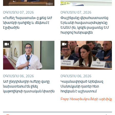
ՕԳՈՍՏՈՍ 07, 2026
ՕԳՈՍՏՈՍ 07, 2026
«Ուժեղ Հայաստան»-ը լքեց ԱԺ
Փաշինյանը վերահաստատեց
նիստերի դահլիճը և մեկնում է
Երևանի հավատարմությունը
Էջմիածին
ԵԱՏՄ-ին, կրկին բացառեց ԵՄ
հարցով հանրաքվեն
ՕԳՈՍՏՈՍ 06, 2026
ՕԳՈՍՏՈՍ 06, 2026
ԱԺ ընդդիմադիր ուժերը վաղը
Կալանավորված Արեգնազ
նախատեսում են լինել
Մանուկյանի դստեր հետ
կաթողիկոսի դատական նիստին
հոգեբան է աշխատում
Բոլոր հեռարձակումների արխիվը