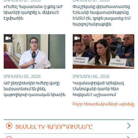
«Ուժեղ Հայաստան»-ը լքեց ԱԺ
Փաշինյանը վերահաստատեց
նիստերի դահլիճը և մեկնում է
Երևանի հավատարմությունը
Էջմիածին
ԵԱՏՄ-ին, կրկին բացառեց ԵՄ
հարցով հանրաքվեն
ՕԳՈՍՏՈՍ 06, 2026
ՕԳՈՍՏՈՍ 06, 2026
ԱԺ ընդդիմադիր ուժերը վաղը
Կալանավորված Արեգնազ
նախատեսում են լինել
Մանուկյանի դստեր հետ
կաթողիկոսի դատական նիստին
հոգեբան է աշխատում
Բոլոր հեռարձակումների արխիվը
ՏԵՍՆԵԼ TV ՀԱՂՈՐԴՈՒՄՆԵՐԸ