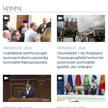
English
Արխիվ
Русский
ՀԵՏԵՎԵՔ ՄԵԶ
ՕԳՈՍՏՈՍ 07, 2026
ՕԳՈՍՏՈՍ 07, 2026
Կաթողիկոսի գործով առաջին
Սեպտեմբերի 1-ից Մոսկվայում
դատական նիստն ավարտվեց
ՀՀ քաղաքացիների համար նոր
«Ազատության» բոլոր կայքերը
դատավորի ինքնաբացարկով
պարտադիր պահանջներ
կգործեն. ինչ է փոխվում
ՕԳՈՍՏՈՍ 07, 2026
ՕԳՈՍՏՈՍ 07, 2026