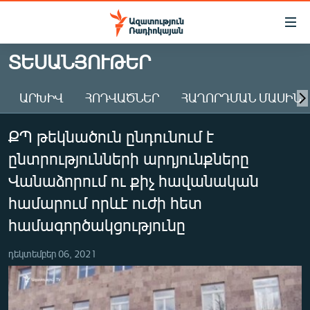
Մատչելիության
հղումներ
Անցնել
ՏԵՍԱՆՅՈՒԹԵՐ
հիմնական
ԱԶԱՏՈՒԹՅՈՒՆ TV
բովանդակությանը
ԱՐԽԻՎ
ՀՈԴՎԱԾՆԵՐ
ՀԱՂՈՐԴՄԱՆ ՄԱՍԻՆ
ՀԱՅԱՍՏԱՆ
Անցնել
հիմնական
ՔԱՂԱՔԱԿԱՆ
ՔՊ թեկնածուն ընդունում է
մենյուին
ԸՆՏՐՈՒԹՅՈՒՆՆԵՐ 2026
Որոնում
ընտրությունների արդյունքները
ԻՐԱՎՈՒՆՔ
Վանաձորում ու քիչ հավանական
ՀԱՍԱՐԱԿՈՒԹՅՈՒՆ
համարում որևէ ուժի հետ
համագործակցությունը
ՏՆՏԵՍՈՒԹՅՈՒՆ
ՂԱՐԱԲԱՂ
դեկտեմբեր 06, 2021
ՊԱՏԵՐԱԶՄԻ 6 ՇԱԲԱԹՆԵՐԸ
ՏԱՐԱԾԱՇՐՋԱՆ