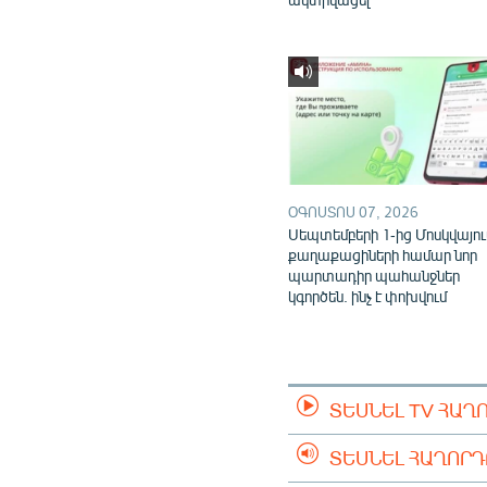
ՕԳՈՍՏՈՍ 07, 2026
Սեպտեմբերի 1-ից Մոսկվայու
քաղաքացիների համար նոր
պարտադիր պահանջներ
կգործեն. ինչ է փոխվում
ՏԵՍՆԵԼ TV ՀԱՂ
ՏԵՍՆԵԼ ՀԱՂՈՐ