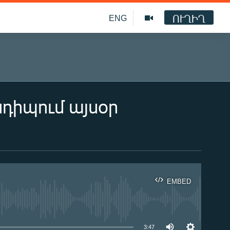
ՈՒՂԻՂ
ENG
նդիպում այսօր
EMBED
ble
3:47