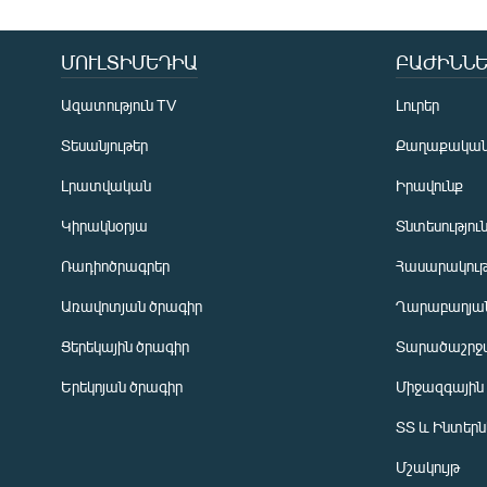
ՄՈՒԼՏԻՄԵԴԻԱ
ԲԱԺԻՆՆԵ
Ազատություն TV
Լուրեր
Տեսանյութեր
Քաղաքակա
Լրատվական
Իրավունք
Կիրակնօրյա
Տնտեսությու
Ռադիոծրագրեր
Հասարակութ
Առավոտյան ծրագիր
Ղարաբաղյան
Ցերեկային ծրագիր
Տարածաշրջ
Հայերեն
Երեկոյան ծրագիր
Միջազգային
English
ՏՏ և Ինտեր
Русский
Մշակույթ