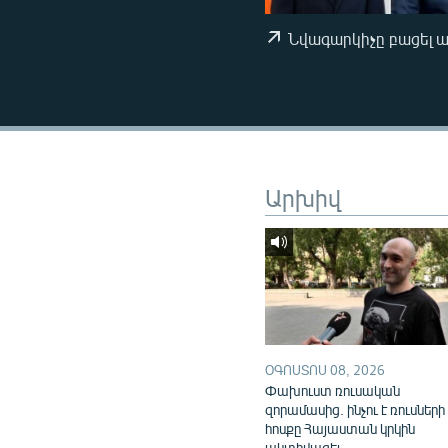
ՄԻՋԱԶԳԱՅԻՆ
ՄՇԱԿՈՒՅԹ
Նվագարկիչը բացել 
ՍՊՈՐՏ
ՄԵԿՆԱԲԱՆՈՒԹՅՈՒՆ
ՏՏ ԵՒ ԻՆՏԵՐՆԵՏ
ԿՈՐՈՆԱՎԻՐՈՒՍ
Արխիվ
ԱՐԽԻՎ
ՏԵՍԱՆՅՈՒԹԵՐ
ԲԱՆԱՎԵՃ
ՁԳՏԵԼՈՎ ԼԱՎԱԳՈՒՅՆԻՆ
ՓՈԴՔԱՍԹ
ՕԳՈՍՏՈՍ 08, 2026
Փախուստ ռուսական
զորամասից. ինչու է ռուսների
հոսքը Հայաստան կրկին
ակտիվացել