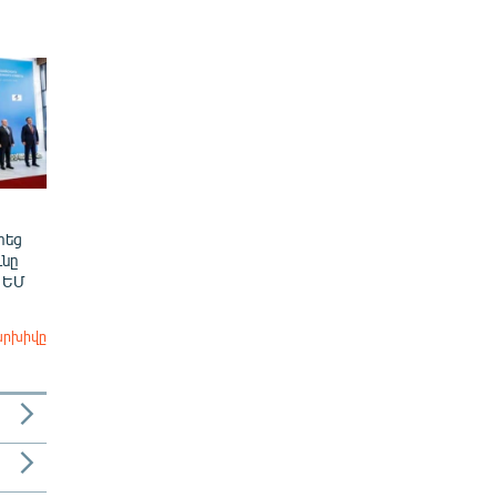
տեց
նը
 ԵՄ
արխիվը