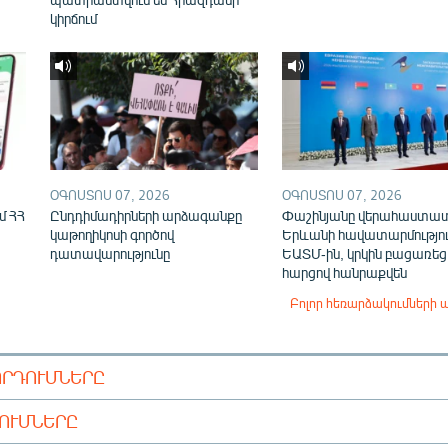
կիրճում
ՕԳՈՍՏՈՍ 07, 2026
ՕԳՈՍՏՈՍ 07, 2026
մ ՀՀ
Ընդդիմադիրների արձագանքը
Փաշինյանը վերահաստա
կաթողիկոսի գործով
Երևանի հավատարմությու
դատավարությունը
ԵԱՏՄ-ին, կրկին բացառեց
հարցով հանրաքվեն
Բոլոր հեռարձակումների 
ՈՐԴՈՒՄՆԵՐԸ
ԴՈՒՄՆԵՐԸ