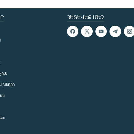
Ր
ՀԵՏԵՎԵՔ ՄԵԶ
ն
ն
յուն
 խնդիր
ան
նետ