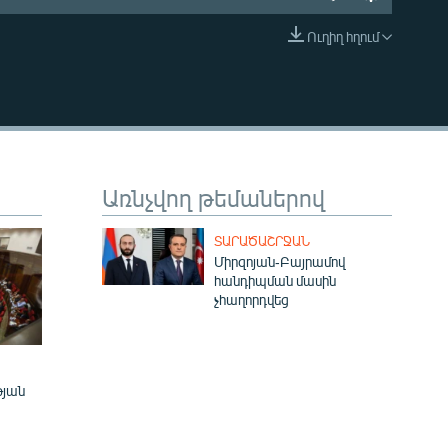
Ուղիղ հղում
EMBED
Առնչվող թեմաներով
ՏԱՐԱԾԱՇՐՋԱՆ
Միրզոյան-Բայրամով
հանդիպման մասին
չհաղորդվեց
թյան