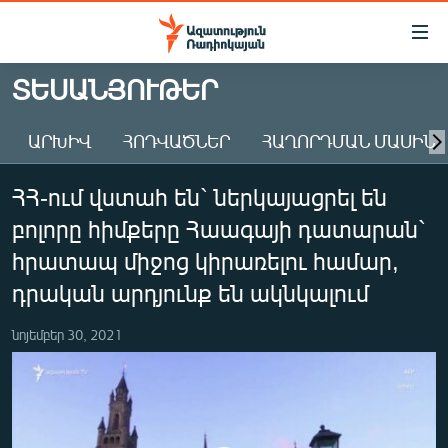
Մատչելիության
հղումներ
Անցնել
ՏԵՍԱՆՅՈՒԹԵՐ
հիմնական
ԱԶԱՏՈՒԹՅՈՒՆ TV
բովանդակությանը
ԱՐԽԻՎ
ՀՈԴՎԱԾՆԵՐ
ՀԱՂՈՐԴՄԱՆ ՄԱՍԻՆ
ՀԱՅԱՍՏԱՆ
Անցնել
հիմնական
ՔԱՂԱՔԱԿԱՆ
ՀՀ-ում վստահ են` ներկայացրել են
մենյուին
ԸՆՏՐՈՒԹՅՈՒՆՆԵՐ 2026
Որոնում
բոլորը հիմքերը Հաագայի դատարան`
ԻՐԱՎՈՒՆՔ
հրատապ միջոց կիրառելու համար,
ՀԱՍԱՐԱԿՈՒԹՅՈՒՆ
դրական արդյունք են ակնկալում
ՏՆՏԵՍՈՒԹՅՈՒՆ
նոյեմբեր 30, 2021
ՂԱՐԱԲԱՂ
ՊԱՏԵՐԱԶՄԻ 6 ՇԱԲԱԹՆԵՐԸ
ՏԱՐԱԾԱՇՐՋԱՆ