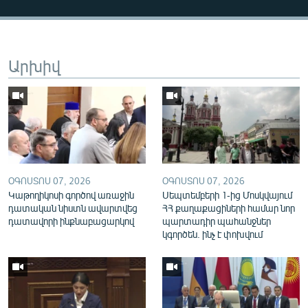
English
Русский
Արխիվ
ՀԵՏԵՎԵՔ ՄԵԶ
«Ազատության» բոլոր կայքերը
ՕԳՈՍՏՈՍ 07, 2026
ՕԳՈՍՏՈՍ 07, 2026
Կաթողիկոսի գործով առաջին
Սեպտեմբերի 1-ից Մոսկվայում
դատական նիստն ավարտվեց
ՀՀ քաղաքացիների համար նոր
դատավորի ինքնաբացարկով
պարտադիր պահանջներ
կգործեն. ինչ է փոխվում