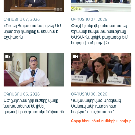
ՕԳՈՍՏՈՍ 07, 2026
ՕԳՈՍՏՈՍ 07, 2026
«Ուժեղ Հայաստան»-ը լքեց ԱԺ
Փաշինյանը վերահաստատեց
նիստերի դահլիճը և մեկնում է
Երևանի հավատարմությունը
Էջմիածին
ԵԱՏՄ-ին, կրկին բացառեց ԵՄ
հարցով հանրաքվեն
ՕԳՈՍՏՈՍ 06, 2026
ՕԳՈՍՏՈՍ 06, 2026
ԱԺ ընդդիմադիր ուժերը վաղը
Կալանավորված Արեգնազ
նախատեսում են լինել
Մանուկյանի դստեր հետ
կաթողիկոսի դատական նիստին
հոգեբան է աշխատում
Բոլոր հեռարձակումների արխիվը