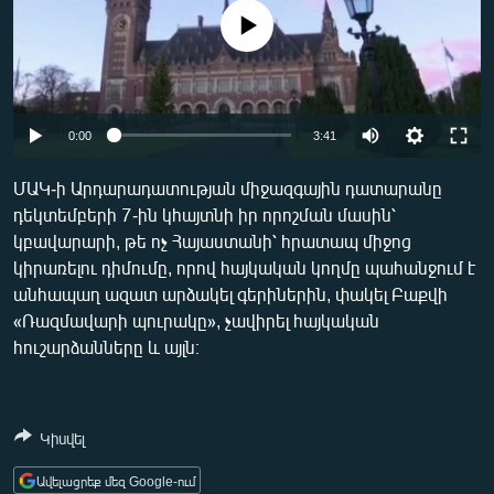
ՄԻՋԱԶԳԱՅԻՆ
No media source currently available
ՄՇԱԿՈՒՅԹ
ՍՊՈՐՏ
ՄԵԿՆԱԲԱՆՈՒԹՅՈՒՆ
0:00
3:41
ՏՏ ԵՒ ԻՆՏԵՐՆԵՏ
ՄԱԿ-ի Արդարադատության միջազգային դատարանը
դեկտեմբերի 7-ին կհայտնի իր որոշման մասին՝
ԿՈՐՈՆԱՎԻՐՈՒՍ
կբավարարի, թե ոչ Հայաստանի՝ հրատապ միջոց
ԱՐԽԻՎ
կիրառելու դիմումը, որով հայկական կողմը պահանջում է
անհապաղ ազատ արձակել գերիներին, փակել Բաքվի
ՏԵՍԱՆՅՈՒԹԵՐ
«Ռազմավարի պուրակը», չավիրել հայկական
ԲԱՆԱՎԵՃ
հուշարձանները և այլն։
ՁԳՏԵԼՈՎ ԼԱՎԱԳՈՒՅՆԻՆ
ՓՈԴՔԱՍԹ
Կիսվել
Հայերեն
Ավելացրեք մեզ Google-ում