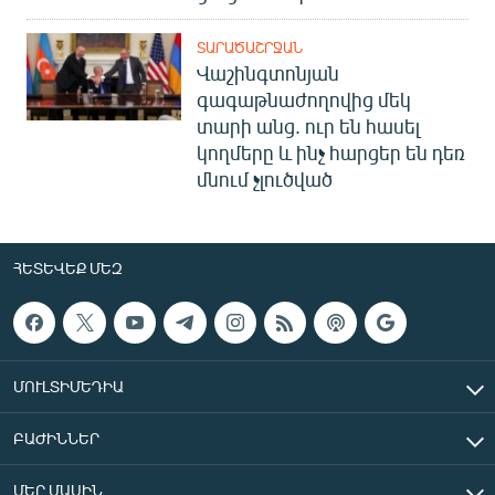
ՏԱՐԱԾԱՇՐՋԱՆ
Վաշինգտոնյան
գագաթնաժողովից մեկ
տարի անց. ուր են հասել
կողմերը և ինչ հարցեր են դեռ
մնում չլուծված
ՀԵՏԵՎԵՔ ՄԵԶ
ՄՈՒԼՏԻՄԵԴԻԱ
ԲԱԺԻՆՆԵՐ
ՄԵՐ ՄԱՍԻՆ