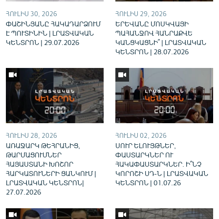
English
ՀՈՒԼԻՍ 30, 2026
ՀՈՒԼԻՍ 29, 2026
ՓԱՇԻՆՅԱՆԸ ՀԱԿԱԴԱՐՁՈՒՄ
ԵՐԵՎԱՆԸ ՄՈՍԿՎԱՅԻ
Русский
Է ՊՈՒՏԻՆԻՆ | ԼՐԱՏՎԱԿԱՆ
ՊԱՀԱՆՋՈՎ ՀԱՆՐԱՔՎԵ
ԿԵՆՏՐՈՆ | 29.07.2026
ԿԱՆՑԿԱՑՆԻ՞ | ԼՐԱՏՎԱԿԱՆ
ԿԵՆՏՐՈՆ | 28.07.2026
ՀԵՏԵՎԵՔ ՄԵԶ
«Ազատության» բոլոր կայքերը
ՀՈՒԼԻՍ 28, 2026
ՀՈՒԼԻՍ 02, 2026
ԱՌԱՋԱՐԿ ԹԵՀՐԱՆԻՑ,
ՍՈՒՐ ԵԼՈՒՅԹՆԵՐ,
ԹԱՐՄԱՑՈՒՄՆԵՐ
ՓԱՍՏԱՐԿՆԵՐ ՈՒ
ՀԱՅԱՍՏԱՆԻ ԽՈՇՈՐ
ՀԱԿԱՓԱՍՏԱՐԿՆԵՐ. Ի՞ՆՉ
ՀԱՐԿԱՏՈՒՆԵՐԻ ՑԱՆԿՈՒՄ |
ԿՈՐՈՇԻ ՍԴ-Ն | ԼՐԱՏՎԱԿԱՆ
ԼՐԱՏՎԱԿԱՆ ԿԵՆՏՐՈՆ|
ԿԵՆՏՐՈՆ | 01.07.26
27.07.2026