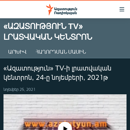
Մատչելիության
հղումներ
Անցնել
«ԱԶԱՏՈՒԹՅՈՒՆ TV»
հիմնական
ԱԶԱՏՈՒԹՅՈՒՆ TV
ԼՐԱՏՎԱԿԱՆ ԿԵՆՏՐՈՆ
բովանդակությանը
ՀԱՅԱՍՏԱՆ
Անցնել
հիմնական
ՔԱՂԱՔԱԿԱՆ
ԱՐԽԻՎ
ՀԱՂՈՐԴՄԱՆ ՄԱՍԻՆ
մենյուին
ԸՆՏՐՈՒԹՅՈՒՆՆԵՐ 2026
Որոնում
«Ազատություն» TV-ի լրատվական
ԻՐԱՎՈՒՆՔ
կենտրոն, 24-ը նոյեմբերի, 2021թ
ՀԱՍԱՐԱԿՈՒԹՅՈՒՆ
նոյեմբեր 25, 2021
ՏՆՏԵՍՈՒԹՅՈՒՆ
ՂԱՐԱԲԱՂ
ՊԱՏԵՐԱԶՄԻ 6 ՇԱԲԱԹՆԵՐԸ
ՏԱՐԱԾԱՇՐՋԱՆ
No media source currently available