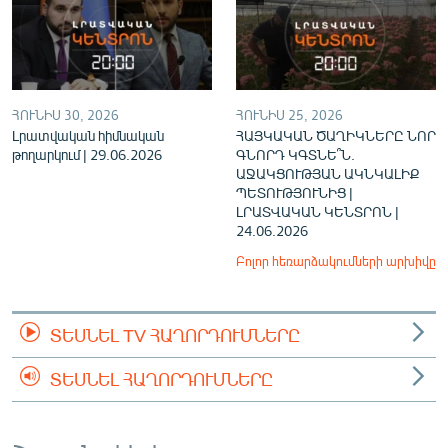
ՀՈՒՆԻՍ 30, 2026
ՀՈՒՆԻՍ 25, 2026
Լրատվական հիմնական
ՀԱՅԿԱԿԱՆ ԾԱՂԻԿՆԵՐԸ ՆՈՐ
թողարկում | 29.06.2026
ԳՆՈՐԴ ԿԳՏՆԵ՞Ն.
ԱՋԱԿՑՈՒԹՅԱՆ ԱԿՆԿԱԼԻՔ
ՊԵՏՈՒԹՅՈՒՆԻՑ |
ԼՐԱՏՎԱԿԱՆ ԿԵՆՏՐՈՆ |
24.06.2026
Բոլոր հեռարձակումների արխիվը
ՏԵՍՆԵԼ TV ՀԱՂՈՐԴՈՒՄՆԵՐԸ
ՏԵՍՆԵԼ ՀԱՂՈՐԴՈՒՄՆԵՐԸ