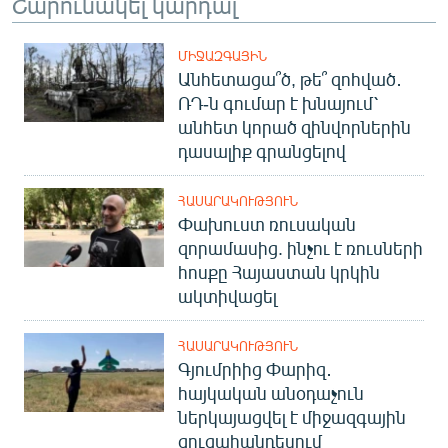
Շարունակել կարդալ
ՄԻՋԱԶԳԱՅԻՆ
Անհետացա՞ծ, թե՞ զոհված․
ՌԴ-ն գումար է խնայում՝
անհետ կորած զինվորներին
դասալիք գրանցելով
ՀԱՍԱՐԱԿՈՒԹՅՈՒՆ
Փախուստ ռուսական
զորամասից. ինչու է ռուսների
հոսքը Հայաստան կրկին
ակտիվացել
ՀԱՍԱՐԱԿՈՒԹՅՈՒՆ
Գյումրիից Փարիզ․
հայկական անօդաչուն
ներկայացվել է միջազգային
ցուցահանդեսում