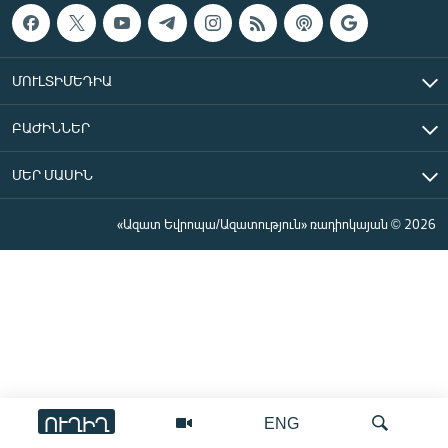
ՄՈՒԼՏԻՄԵԴԻԱ
ԲԱԺԻՆՆԵՐ
ՄԵՐ ՄԱՍԻՆ
«Ազատ Եվրոպա/Ազատություն» ռադիոկայան © 2026
ՈՒՂԻՂ
ENG