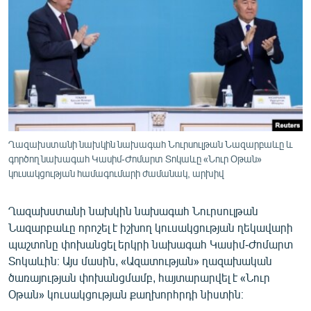
ՄԻՋԱԶԳԱՅԻՆ
ՄՇԱԿՈՒՅԹ
ՍՊՈՐՏ
ՄԵԿՆԱԲԱՆՈՒԹՅՈՒՆ
ՏՏ ԵՒ ԻՆՏԵՐՆԵՏ
ԿՈՐՈՆԱՎԻՐՈՒՍ
Ղազախստանի նախկին նախագահ Նուրսուլթան Նազարբաևը և
գործող նախագահ Կասիմ-Ժոմարտ Տոկաևը «Նուր Օթան»
ԱՐԽԻՎ
կուսակցության համագումարի ժամանակ, արխիվ
ՏԵՍԱՆՅՈՒԹԵՐ
Ղազախստանի նախկին նախագահ Նուրսուլթան
ԲԱՆԱՎԵՃ
Նազարբաևը որոշել է իշխող կուսակցության ղեկավարի
ՁԳՏԵԼՈՎ ԼԱՎԱԳՈՒՅՆԻՆ
պաշտոնը փոխանցել երկրի նախագահ Կասիմ-Ժոմարտ
Տոկաևին։ Այս մասին, «Ազատության» ղազախական
ՓՈԴՔԱՍԹ
ծառայության փոխանցմամբ, հայտարարվել է «Նուր
Օթան» կուսակցության քաղխորհրդի նիստին։
Հայերեն