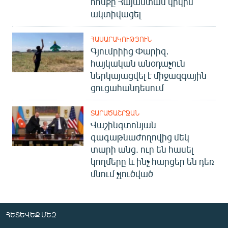
հոսքը Հայաստան կրկին
ակտիվացել
ՀԱՍԱՐԱԿՈՒԹՅՈՒՆ
Գյումրիից Փարիզ․
հայկական անօդաչուն
ներկայացվել է միջազգային
ցուցահանդեսում
ՏԱՐԱԾԱՇՐՋԱՆ
Վաշինգտոնյան
գագաթնաժողովից մեկ
տարի անց. ուր են հասել
կողմերը և ինչ հարցեր են դեռ
մնում չլուծված
ՀԵՏԵՎԵՔ ՄԵԶ