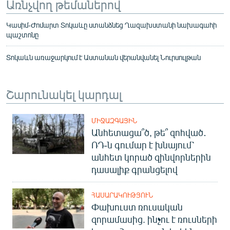
Առնչվող թեմաներով
Կասիմ-Ժոմարտ Տոկաևը ստանձնեց Ղազախստանի նախագահի
պաշտոնը
Տոկաևն առաջարկում է Աստանան վերանվանել Նուրսուլթան
Շարունակել կարդալ
ՄԻՋԱԶԳԱՅԻՆ
Անհետացա՞ծ, թե՞ զոհված․
ՌԴ-ն գումար է խնայում՝
անհետ կորած զինվորներին
դասալիք գրանցելով
ՀԱՍԱՐԱԿՈՒԹՅՈՒՆ
Փախուստ ռուսական
զորամասից. ինչու է ռուսների