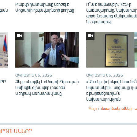
Բաքվի դատարանը մերժել է
Ո՞ւմ է հանձնվելու ՀԷՑ-ի
եբան
Արցախի ղեկավարների բողոքը
կառավարումը. նախարար
գործընթացից մանրամասն
ներկայացրել
ՕԳՈՍՏՈՍ 05, 2026
ՕԳՈՍՏՈՍ 05, 2026
IPP
Ձերբակալվել է «Մուլտի Գրուպ»-ի
«Անունը փոխելով կհասնե՞
նախկին գլխավոր տնօրեն
նպատակին». սոցապը դա
Սեդրակ Առուստամյանը
է բարեկեցությա՞ն
նախարարություն
Բոլոր հեռարձակումների 
ՈՐԴՈՒՄՆԵՐԸ