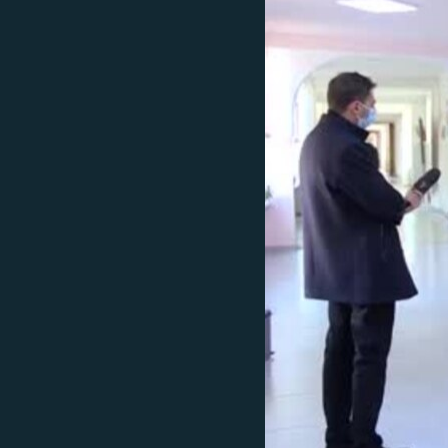
ՄԻՋԱԶԳԱՅԻՆ
ՄՇԱԿՈՒՅԹ
ՍՊՈՐՏ
ՄԵԿՆԱԲԱՆՈՒԹՅՈՒՆ
ՏՏ ԵՒ ԻՆՏԵՐՆԵՏ
ԿՈՐՈՆԱՎԻՐՈՒՍ
ԱՐԽԻՎ
ՏԵՍԱՆՅՈՒԹԵՐ
ԲԱՆԱՎԵՃ
ՁԳՏԵԼՈՎ ԼԱՎԱԳՈՒՅՆԻՆ
ՓՈԴՔԱՍԹ