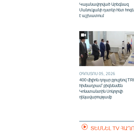
Կալանավորված Արեգնազ
Մանուկյանի դստեր հետ հոգ
է աշխատում
ՕԳՈՍՏՈՍ 05, 2026
400 միլիոն դոլար բյուջեով TR
հիմնադրամ՝ բիզնեսմեն
Կոնստանտին Սոկոլովի
ղեկավարությամբ
ՏԵՍՆԵԼ TV ՀԱՂ