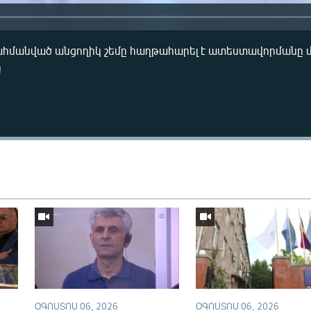
ահմանված անցողիկ շեմը հաղթահարել է ատեստավորմանը
ը
ՕԳՈՍՏՈՍ 06, 2026
ՕԳՈՍՏՈՍ 06, 2026