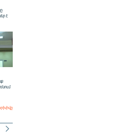
ը
եր է
նք
ռնում
արխիվը