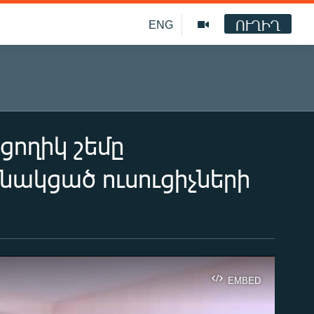
ՈՒՂԻՂ
ENG
ողիկ շեմը
ակցած ուսուցիչների
EMBED