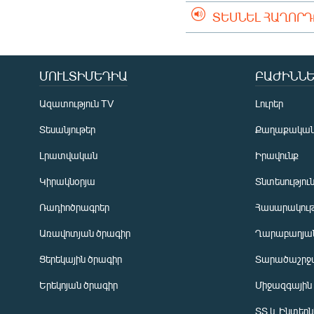
ՏԵՍՆԵԼ ՀԱՂՈՐ
ՄՈՒԼՏԻՄԵԴԻԱ
ԲԱԺԻՆՆԵ
Ազատություն TV
Լուրեր
Տեսանյութեր
Քաղաքակա
Լրատվական
Իրավունք
Կիրակնօրյա
Տնտեսությու
Ռադիոծրագրեր
Հասարակութ
Առավոտյան ծրագիր
Ղարաբաղյան
Ցերեկային ծրագիր
Տարածաշրջ
Հայերեն
Երեկոյան ծրագիր
Միջազգային
English
ՏՏ և Ինտեր