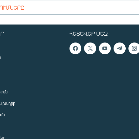
ԴՈՒՄՆԵՐԸ
Ր
ՀԵՏԵՎԵՔ ՄԵԶ
ն
ն
յուն
 խնդիր
ան
նետ