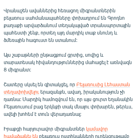
Վրանաշեն ավաններից հեռացող միգրանտներին
բելառուս սահմանապահները փոխադրում են Գրոդնո
քաղաքի արվարձանում տեղակայված տրանսպորտային
պահեստի շենք, որտեղ այդ մարդիկ տաք սնունդ և
ձմեռային հագուստ են ստանում:
Այս շաբաթների ընթացքում ցրտից, սովից և
տարատեսակ հիվանդություններից մահացել է առնվազն
8 միգրանտ:
Շատերը սկսել են գիտակցել, որ
Բելառուսից Լեհաստան
տեղափոխվելու
երազանքն, ավաղ, իրականություն չի
դառնա: Մարդիկ համոզվում են, որ այս ցուրտ եղանակին
Բելառուսում բաց երկնքի տակ մնալու փոխարեն, թերևս,
ավելի խոհեմ է տուն վերադառնալ:
Իրաքցի հարյուրավոր միգրանտներ
կամավոր
համաձայնել են
բելառուս ոստիկանների ուղեկցությամբ