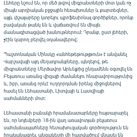
Լեհերը նշում են, որ մեծ թվով միգրանտների մոտ կան ոչ
միայն արդիական բջջային հեռախոսներ և քարտեզներ,
այլև փշալարերը կտրելու պրոֆեսիոնալ գործիքներ, որոնք
բավական թանկ են և վաճառվում են միայն
մասնագիտացված խանութներում: Դրանք, ըստ լեհերի,
չէին կարող բերվել օդանավերով:
Պաշտոնական Մինսկը «անհեթեթությթուն» է անվանել
Վարշավայի այդ մեղադրանքները, պնդելով, թե
միգրանտները Մերձավոր Արևելքից ընդամենն օգտվել են
Բելառուս առանց վիզայի ժամանելու հնարավորությունից
և, իբր, առանց որևէ ուղղորդման իրենց միջոցներով
հասել են Լեհաստանի, Լիտվայի և Լատվիայի
սահմանների մոտ:
Լեհաստանի բանակի հրամանատարները հայտարարել
են, որ նոյեմբերի 18-ին վաղ առավոտյան բելառուս
սահմանապահները հետախուզական գործողություն են
իրականացրել, անցակետի մի հատվածում վնասել են