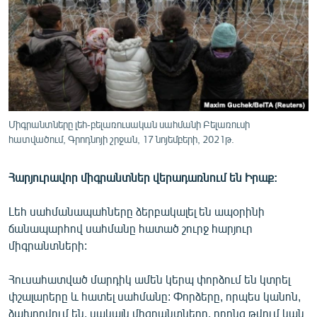
ՄԻՋԱԶԳԱՅԻՆ
ՄՇԱԿՈՒՅԹ
ՍՊՈՐՏ
ՄԵԿՆԱԲԱՆՈՒԹՅՈՒՆ
ՏՏ ԵՒ ԻՆՏԵՐՆԵՏ
Միգրանտները լեհ-բելառուսական սահմանի Բելառուսի
ԿՈՐՈՆԱՎԻՐՈՒՍ
հատվածում, Գրոդնոյի շրջան, 17 նոյեմբերի, 2021թ.
ԱՐԽԻՎ
Հարյուրավոր միգրանտներ վերադառնում են Իրաք:
ՏԵՍԱՆՅՈՒԹԵՐ
Լեհ սահմանապահները ձերբակալել են ապօրինի
ԲԱՆԱՎԵՃ
ճանապարհով սահմանը հատած շուրջ հարյուր
ՁԳՏԵԼՈՎ ԼԱՎԱԳՈՒՅՆԻՆ
միգրանտների:
ՓՈԴՔԱՍԹ
Հուսահատված մարդիկ ամեն կերպ փորձում են կտրել
փշալարերը և հատել սահմանը: Փորձերը, որպես կանոն,
Հայերեն
ձախողվում են, սակայն միգրանտները, որոնց թվում կան