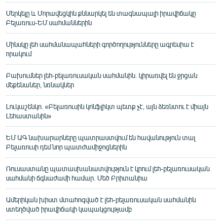
Մերկելը և Մորավեցկին քննարկել են տագնապալի իրավիճակը
Բելառուս-ԵՄ սահմաններին
Մինսկը լեհ սահմանապահների գործողությունները ագրեսիա է
որակում
Բախումներ լեհ-բելառուսական սահմանին. կիրառվել են ջրցան
մեքենաներ, նռնակներ
Լուկաշենկո. «Բելառուսին կոնֆլիկտ պետք չէ, այն ձեռնտու է միայն
Լեհաստանին»
ԵՄ ԱԳ նախարարները պատրաստվում են հավանություն տալ
Բելառուսի դեմ նոր պատժամիջոցներին
Ռուսաստանը պատասխանատվություն է կրում լեհ-բելառուսական
սահմանի ճգնաժամի համար. Մեծ Բրիտանիա
Ամերիկան խիստ մտահոգված է լեհ-բելառուսական սահմանին
ստեղծված իրավիճակի կապակցությամբ