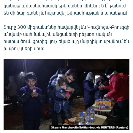
English
կանայք և մանկահասակ երեխաներ, միևնույն է` ջանում
են մի ճար գտնել և հայտնվել Եվրամիության տարածքում:
Русский
Շուրջ 300 միգրանտներ հավաքվել են Կուզնիցա-Բրուզգի
ՀԵՏԵՎԵՔ ՄԵԶ
անվամբ սահմանային անցակետի բելառուսական
հատվածում, ցրտից կուչ եկած այդ մարդիկ տաքանում են
խարույկների մոտ:
«Ազատության» բոլոր կայքերը