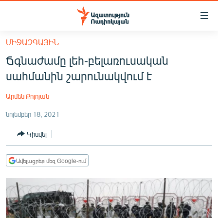
Մատչելիության
հղումներ
Անցնել
ՄԻՋԱԶԳԱՅԻՆ
հիմնական
ԱԶԱՏՈՒԹՅՈՒՆ TV
Ճգնաժամը լեհ-բելառուսական
բովանդակությանը
ՀԱՅԱՍՏԱՆ
Անցնել
սահմանին շարունակվում է
հիմնական
ՔԱՂԱՔԱԿԱՆ
մենյուին
Արմեն Քոլոյան
ԸՆՏՐՈՒԹՅՈՒՆՆԵՐ 2026
Որոնում
նոյեմբեր 18, 2021
ԻՐԱՎՈՒՆՔ
Կիսվել
ՀԱՍԱՐԱԿՈՒԹՅՈՒՆ
ՏՆՏԵՍՈՒԹՅՈՒՆ
Ավելացրեք մեզ Google-ում
ՂԱՐԱԲԱՂ
ՊԱՏԵՐԱԶՄԻ 6 ՇԱԲԱԹՆԵՐԸ
ՏԱՐԱԾԱՇՐՋԱՆ