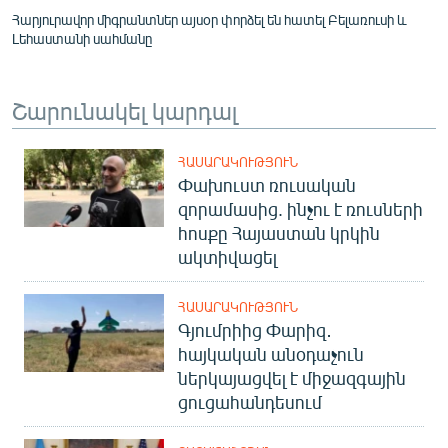
Հարյուրավոր միգրանտներ այսօր փորձել են հատել Բելառուսի և
Լեհաստանի սահմանը
Շարունակել կարդալ
ՀԱՍԱՐԱԿՈՒԹՅՈՒՆ
Փախուստ ռուսական
զորամասից. ինչու է ռուսների
հոսքը Հայաստան կրկին
ակտիվացել
ՀԱՍԱՐԱԿՈՒԹՅՈՒՆ
Գյումրիից Փարիզ․
հայկական անօդաչուն
ներկայացվել է միջազգային
ցուցահանդեսում