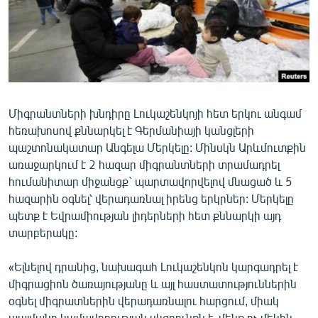
Միգրանտների խնդիրը Լուկաշենկոյի հետ երկու անգամ
հեռախոսով քննարկել է Գերմանիայի կանցլերի
պաշտոնակատար Անգելա Մերկելը: Մինսկն Արևմուտքին
առաջարկում է 2 հազար միգրանտների տրամադրել
հումանիտար միջանցք` պարտավորվելով մնացած և 5
հազարին օգնել՝ վերադառնալ իրենց երկրներ: Մերկելը
պետք է Եվրամիության լիդերների հետ քննարկի այդ
տարբերակը:
«Ելնելով դրանից, նախագահ Լուկաշենկոն կարգադրել է
միգրացիոն ծառայությանը և այլ հաստատություններին
օգնել միգրատներին վերադառնալու հարցում, միակ
պայմանը կամավորության սկզբունքն է, մենք ոչ մեկին