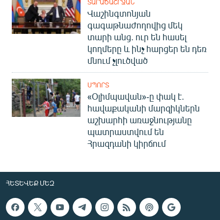
ՏԱՐԱԾԱՇՐՋԱՆ
Վաշինգտոնյան
գագաթնաժողովից մեկ
տարի անց. ուր են հասել
կողմերը և ինչ հարցեր են դեռ
մնում չլուծված
ՍՊՈՐՏ
«Օլիմպավան»-ը փակ է.
հավաքականի մարզիկներն
աշխարհի առաջնությանը
պատրաստվում են
Հրազդանի կիրճում
ՀԵՏԵՎԵՔ ՄԵԶ