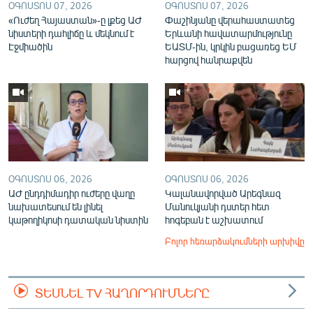
ՕԳՈՍՏՈՍ 07, 2026
ՕԳՈՍՏՈՍ 07, 2026
«Ուժեղ Հայաստան»-ը լքեց ԱԺ
Փաշինյանը վերահաստատեց
նիստերի դահլիճը և մեկնում է
Երևանի հավատարմությունը
Էջմիածին
ԵԱՏՄ-ին, կրկին բացառեց ԵՄ
հարցով հանրաքվեն
ՕԳՈՍՏՈՍ 06, 2026
ՕԳՈՍՏՈՍ 06, 2026
ԱԺ ընդդիմադիր ուժերը վաղը
Կալանավորված Արեգնազ
նախատեսում են լինել
Մանուկյանի դստեր հետ
կաթողիկոսի դատական նիստին
հոգեբան է աշխատում
Բոլոր հեռարձակումների արխիվը
ՏԵՍՆԵԼ TV ՀԱՂՈՐԴՈՒՄՆԵՐԸ