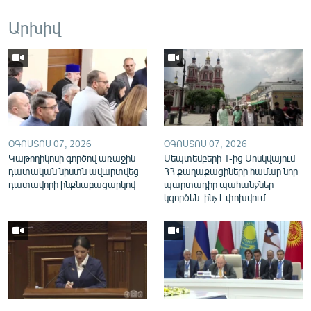
English
Արխիվ
Русский
ՀԵՏԵՎԵՔ ՄԵԶ
ՕԳՈՍՏՈՍ 07, 2026
ՕԳՈՍՏՈՍ 07, 2026
Կաթողիկոսի գործով առաջին
Սեպտեմբերի 1-ից Մոսկվայում
«Ազատության» բոլոր կայքերը
դատական նիստն ավարտվեց
ՀՀ քաղաքացիների համար նոր
դատավորի ինքնաբացարկով
պարտադիր պահանջներ
կգործեն. ինչ է փոխվում