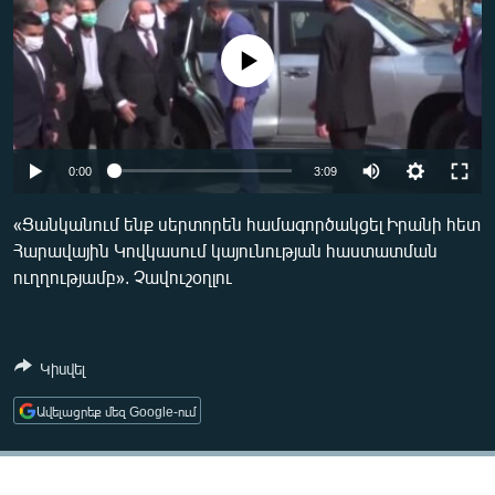
ՄԻՋԱԶԳԱՅԻՆ
ՄՇԱԿՈՒՅԹ
No media source currently available
ՍՊՈՐՏ
ՄԵԿՆԱԲԱՆՈՒԹՅՈՒՆ
0:00
3:09
ՏՏ ԵՒ ԻՆՏԵՐՆԵՏ
ԿՈՐՈՆԱՎԻՐՈՒՍ
«Ցանկանում ենք սերտորեն համագործակցել Իրանի հետ
Հարավային Կովկասում կայունության հաստատման
ԱՐԽԻՎ
ուղղությամբ». Չավուշօղլու
ՏԵՍԱՆՅՈՒԹԵՐ
ԲԱՆԱՎԵՃ
Կիսվել
ՁԳՏԵԼՈՎ ԼԱՎԱԳՈՒՅՆԻՆ
Ավելացրեք մեզ Google-ում
ՓՈԴՔԱՍԹ
Հայերեն