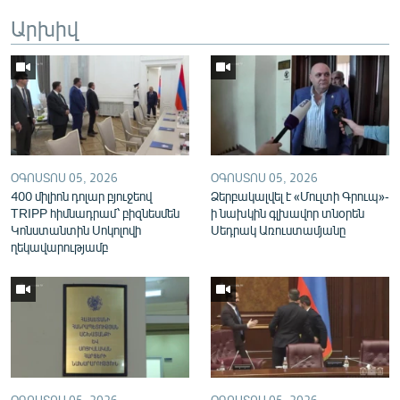
English
Արխիվ
Русский
ՀԵՏԵՎԵՔ ՄԵԶ
ՕԳՈՍՏՈՍ 05, 2026
ՕԳՈՍՏՈՍ 05, 2026
400 միլիոն դոլար բյուջեով
Ձերբակալվել է «Մուլտի Գրուպ»-
TRIPP հիմնադրամ՝ բիզնեսմեն
ի նախկին գլխավոր տնօրեն
«Ազատության» բոլոր կայքերը
Կոնստանտին Սոկոլովի
Սեդրակ Առուստամյանը
ղեկավարությամբ
ՕԳՈՍՏՈՍ 05, 2026
ՕԳՈՍՏՈՍ 05, 2026