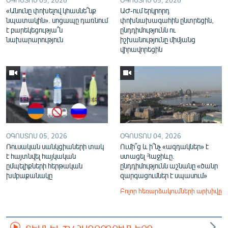
«Անունը փոխելով կհասնե՞նք
ԱԺ-ում երկրորդ
նպատակին». սոցապը դառնում
փոխնախագահին ընտրեցին,
է բարեկեցությա՞ն
ընդդիմությունն ու
նախարարություն
իշխանությունը միմյանց
վիրավորեցին
ՕԳՈՍՏՈՍ 05, 2026
ՕԳՈՍՏՈՍ 04, 2026
Ռուսական սանկցիաների տակ
Ումի՞ց և ի՞նչ «ազդակներ» է
է հայտնվել հայկական
ստացել Հաջիևը.
ըմպելիքների հերթական
ընդդիմությունն աշնանը «ծանր
խմբաքանակը
զարգացումներ է սպասում»
Բոլոր հեռարձակումների արխիվը