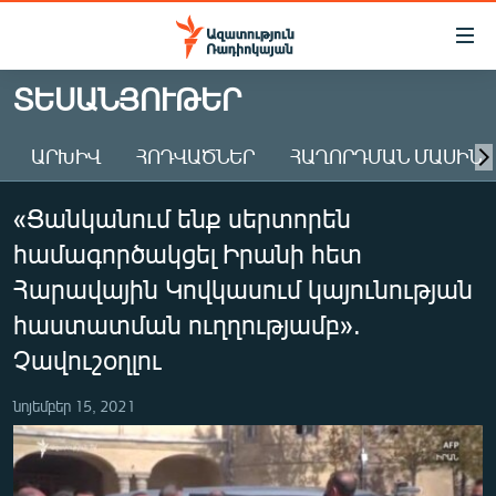
Մատչելիության
հղումներ
Անցնել
ՏԵՍԱՆՅՈՒԹԵՐ
հիմնական
ԱԶԱՏՈՒԹՅՈՒՆ TV
բովանդակությանը
ԱՐԽԻՎ
ՀՈԴՎԱԾՆԵՐ
ՀԱՂՈՐԴՄԱՆ ՄԱՍԻՆ
ՀԱՅԱՍՏԱՆ
Անցնել
հիմնական
ՔԱՂԱՔԱԿԱՆ
«Ցանկանում ենք սերտորեն
մենյուին
ԸՆՏՐՈՒԹՅՈՒՆՆԵՐ 2026
Որոնում
համագործակցել Իրանի հետ
ԻՐԱՎՈՒՆՔ
Հարավային Կովկասում կայունության
ՀԱՍԱՐԱԿՈՒԹՅՈՒՆ
հաստատման ուղղությամբ».
Չավուշօղլու
ՏՆՏԵՍՈՒԹՅՈՒՆ
ՂԱՐԱԲԱՂ
նոյեմբեր 15, 2021
ՊԱՏԵՐԱԶՄԻ 6 ՇԱԲԱԹՆԵՐԸ
ՏԱՐԱԾԱՇՐՋԱՆ