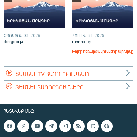
ՕԳՈՍՏՈՍ 03, 2026
ՀՈՒԼԻՍ 31, 2026
Փոդքասթ
Փոդքասթ
Բոլոր հեռարձակումների արխիվը
ՏԵՍՆԵԼ TV ՀԱՂՈՐԴՈՒՄՆԵՐԸ
ՏԵՍՆԵԼ ՀԱՂՈՐԴՈՒՄՆԵՐԸ
ՀԵՏԵՎԵՔ ՄԵԶ