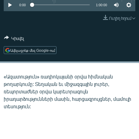
ՄԻՋԱԶԳԱՅԻՆ
0:00
1:00:00
ՄՇԱԿՈՒՅԹ
Ուղիղ հղում
ՍՊՈՐՏ
Կիսվել
ՄԵԿՆԱԲԱՆՈՒԹՅՈՒՆ
ՏՏ ԵՒ ԻՆՏԵՐՆԵՏ
Ավելացրեք մեզ Google-ում
ԿՈՐՈՆԱՎԻՐՈՒՍ
ԱՐԽԻՎ
«Ազատություն» ռադիոկայանի օրվա հիմնական
ՏԵՍԱՆՅՈՒԹԵՐ
թողարկումը: Տեղական եւ միջազգային լուրեր,
ռեպորտաժներ օրվա կարեւորագույն
ԲԱՆԱՎԵՃ
իրադարձությունների մասին, հարցազրույցներ, մամուլի
ՁԳՏԵԼՈՎ ԼԱՎԱԳՈՒՅՆԻՆ
տեսություն:
ՓՈԴՔԱՍԹ
Հայերեն