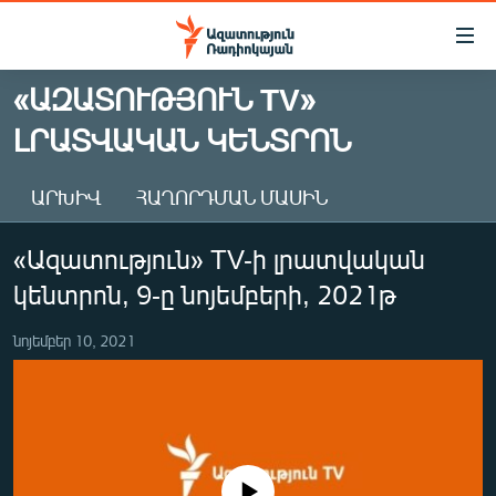
Մատչելիության
հղումներ
Անցնել
«ԱԶԱՏՈՒԹՅՈՒՆ TV»
հիմնական
ԱԶԱՏՈՒԹՅՈՒՆ TV
ԼՐԱՏՎԱԿԱՆ ԿԵՆՏՐՈՆ
բովանդակությանը
ՀԱՅԱՍՏԱՆ
Անցնել
հիմնական
ՔԱՂԱՔԱԿԱՆ
ԱՐԽԻՎ
ՀԱՂՈՐԴՄԱՆ ՄԱՍԻՆ
մենյուին
ԸՆՏՐՈՒԹՅՈՒՆՆԵՐ 2026
Որոնում
«Ազատություն» TV-ի լրատվական
ԻՐԱՎՈՒՆՔ
կենտրոն, 9-ը նոյեմբերի, 2021թ
ՀԱՍԱՐԱԿՈՒԹՅՈՒՆ
նոյեմբեր 10, 2021
ՏՆՏԵՍՈՒԹՅՈՒՆ
ՂԱՐԱԲԱՂ
ՊԱՏԵՐԱԶՄԻ 6 ՇԱԲԱԹՆԵՐԸ
ՏԱՐԱԾԱՇՐՋԱՆ
No media source currently available