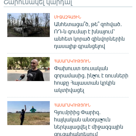
Շարունակել կարդալ
ՄԻՋԱԶԳԱՅԻՆ
Անհետացա՞ծ, թե՞ զոհված․
ՌԴ-ն գումար է խնայում՝
անհետ կորած զինվորներին
դասալիք գրանցելով
ՀԱՍԱՐԱԿՈՒԹՅՈՒՆ
Փախուստ ռուսական
զորամասից. ինչու է ռուսների
հոսքը Հայաստան կրկին
ակտիվացել
ՀԱՍԱՐԱԿՈՒԹՅՈՒՆ
Գյումրիից Փարիզ․
հայկական անօդաչուն
ներկայացվել է միջազգային
ցուցահանդեսում