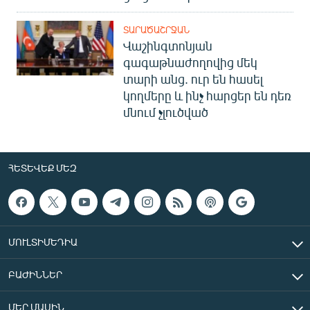
ՏԱՐԱԾԱՇՐՋԱՆ
Վաշինգտոնյան
գագաթնաժողովից մեկ
տարի անց. ուր են հասել
կողմերը և ինչ հարցեր են դեռ
մնում չլուծված
ՀԵՏԵՎԵՔ ՄԵԶ
ՄՈՒԼՏԻՄԵԴԻԱ
ԲԱԺԻՆՆԵՐ
ՄԵՐ ՄԱՍԻՆ