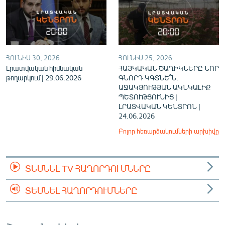
ՀՈՒՆԻՍ 30, 2026
ՀՈՒՆԻՍ 25, 2026
Լրատվական հիմնական
ՀԱՅԿԱԿԱՆ ԾԱՂԻԿՆԵՐԸ ՆՈՐ
թողարկում | 29.06.2026
ԳՆՈՐԴ ԿԳՏՆԵ՞Ն.
ԱՋԱԿՑՈՒԹՅԱՆ ԱԿՆԿԱԼԻՔ
ՊԵՏՈՒԹՅՈՒՆԻՑ |
ԼՐԱՏՎԱԿԱՆ ԿԵՆՏՐՈՆ |
24.06.2026
Բոլոր հեռարձակումների արխիվը
ՏԵՍՆԵԼ TV ՀԱՂՈՐԴՈՒՄՆԵՐԸ
ՏԵՍՆԵԼ ՀԱՂՈՐԴՈՒՄՆԵՐԸ