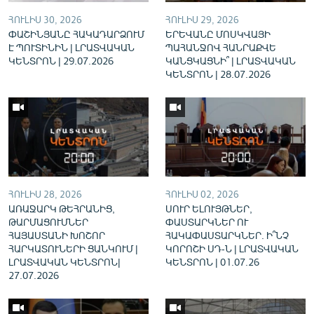
English
ՀՈՒԼԻՍ 30, 2026
ՀՈՒԼԻՍ 29, 2026
ՓԱՇԻՆՅԱՆԸ ՀԱԿԱԴԱՐՁՈՒՄ
ԵՐԵՎԱՆԸ ՄՈՍԿՎԱՅԻ
Русский
Է ՊՈՒՏԻՆԻՆ | ԼՐԱՏՎԱԿԱՆ
ՊԱՀԱՆՋՈՎ ՀԱՆՐԱՔՎԵ
ԿԵՆՏՐՈՆ | 29.07.2026
ԿԱՆՑԿԱՑՆԻ՞ | ԼՐԱՏՎԱԿԱՆ
ԿԵՆՏՐՈՆ | 28.07.2026
ՀԵՏԵՎԵՔ ՄԵԶ
«Ազատության» բոլոր կայքերը
ՀՈՒԼԻՍ 28, 2026
ՀՈՒԼԻՍ 02, 2026
ԱՌԱՋԱՐԿ ԹԵՀՐԱՆԻՑ,
ՍՈՒՐ ԵԼՈՒՅԹՆԵՐ,
ԹԱՐՄԱՑՈՒՄՆԵՐ
ՓԱՍՏԱՐԿՆԵՐ ՈՒ
ՀԱՅԱՍՏԱՆԻ ԽՈՇՈՐ
ՀԱԿԱՓԱՍՏԱՐԿՆԵՐ. Ի՞ՆՉ
ՀԱՐԿԱՏՈՒՆԵՐԻ ՑԱՆԿՈՒՄ |
ԿՈՐՈՇԻ ՍԴ-Ն | ԼՐԱՏՎԱԿԱՆ
ԼՐԱՏՎԱԿԱՆ ԿԵՆՏՐՈՆ|
ԿԵՆՏՐՈՆ | 01.07.26
27.07.2026