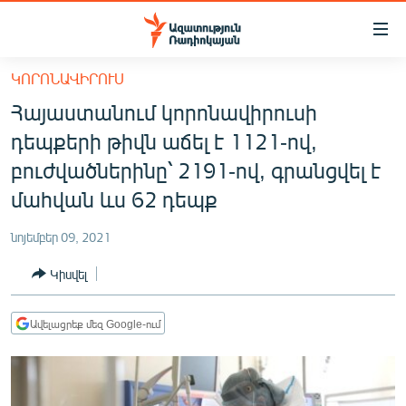
Մատչելիության
հղումներ
Անցնել
ԿՈՐՈՆԱՎԻՐՈՒՍ
հիմնական
ԱԶԱՏՈՒԹՅՈՒՆ TV
Հայաստանում կորոնավիրուսի
բովանդակությանը
ՀԱՅԱՍՏԱՆ
Անցնել
դեպքերի թիվն աճել է 1121-ով,
հիմնական
ՔԱՂԱՔԱԿԱՆ
բուժվածներինը՝ 2191-ով, գրանցվել է
մենյուին
ԸՆՏՐՈՒԹՅՈՒՆՆԵՐ 2026
մահվան ևս 62 դեպք
Որոնում
ԻՐԱՎՈՒՆՔ
նոյեմբեր 09, 2021
ՀԱՍԱՐԱԿՈՒԹՅՈՒՆ
Կիսվել
ՏՆՏԵՍՈՒԹՅՈՒՆ
ՂԱՐԱԲԱՂ
Ավելացրեք մեզ Google-ում
ՊԱՏԵՐԱԶՄԻ 6 ՇԱԲԱԹՆԵՐԸ
ՏԱՐԱԾԱՇՐՋԱՆ