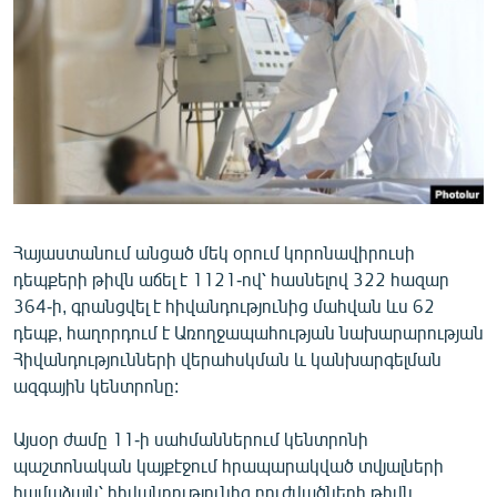
ՄԻՋԱԶԳԱՅԻՆ
ՄՇԱԿՈՒՅԹ
ՍՊՈՐՏ
ՄԵԿՆԱԲԱՆՈՒԹՅՈՒՆ
ՏՏ ԵՒ ԻՆՏԵՐՆԵՏ
ԿՈՐՈՆԱՎԻՐՈՒՍ
Հայաստանում անցած մեկ օրում կորոնավիրուսի
ԱՐԽԻՎ
դեպքերի թիվն աճել է 1121-ով՝ հասնելով 322 հազար
ՏԵՍԱՆՅՈՒԹԵՐ
364-ի, գրանցվել է հիվանդությունից մահվան ևս 62
դեպք, հաղորդում է Առողջապահության նախարարության
ԲԱՆԱՎԵՃ
Հիվանդությունների վերահսկման և կանխարգելման
ՁԳՏԵԼՈՎ ԼԱՎԱԳՈՒՅՆԻՆ
ազգային կենտրոնը:
ՓՈԴՔԱՍԹ
Այսօր ժամը 11-ի սահմաններում կենտրոնի
պաշտոնական կայքէջում հրապարակված տվյալների
Հայերեն
համաձայն՝ հիվանդությունից բուժվածների թիվն