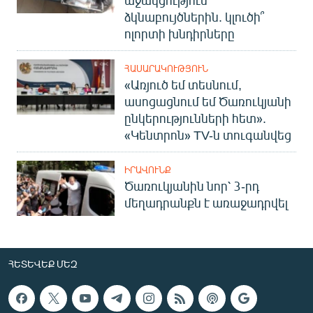
ձկնաբույծներին. կլուծի՞
ոլորտի խնդիրները
ՀԱՍԱՐԱԿՈՒԹՅՈՒՆ
«Առյուծ եմ տեսնում,
ասոցացնում եմ Ծառուկյանի
ընկերությունների հետ».
«Կենտրոն» TV-ն տուգանվեց
ԻՐԱՎՈՒՆՔ
Ծառուկյանին նոր՝ 3-րդ
մեղադրանքն է առաջադրվել
ՀԵՏԵՎԵՔ ՄԵԶ