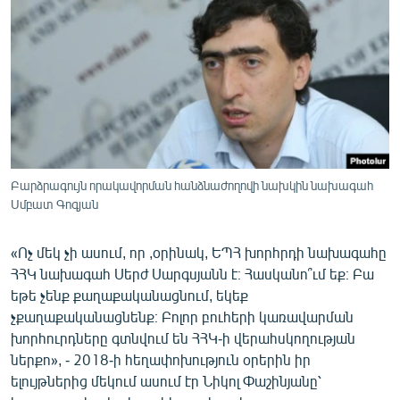
ՄԻՋԱԶԳԱՅԻՆ
ՄՇԱԿՈՒՅԹ
ՍՊՈՐՏ
ՄԵԿՆԱԲԱՆՈՒԹՅՈՒՆ
ՏՏ ԵՒ ԻՆՏԵՐՆԵՏ
ԿՈՐՈՆԱՎԻՐՈՒՍ
Բարձրագույն որակավորման հանձնաժողովի նախկին նախագահ
Սմբատ Գոգյան
ԱՐԽԻՎ
ՏԵՍԱՆՅՈՒԹԵՐ
«Ոչ մեկ չի ասում, որ ,օրինակ, ԵՊՀ խորհրդի նախագահը
ԲԱՆԱՎԵՃ
ՀՀԿ նախագահ Սերժ Սարգսյանն է։ Հասկանո՞ւմ եք։ Բա
եթե չենք քաղաքականացնում, եկեք
ՁԳՏԵԼՈՎ ԼԱՎԱԳՈՒՅՆԻՆ
չքաղաքականացնենք։ Բոլոր բուհերի կառավարման
ՓՈԴՔԱՍԹ
խորհուրդները գտնվում են ՀՀԿ-ի վերահսկողության
ներքո»,
-
2018-ի հեղափոխություն օրերին իր
ելույթներից մեկում ասում էր Նիկոլ Փաշինյանը՝
Հայերեն