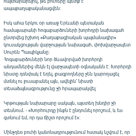
հայտարարելով, թե բուհերը պետք է
English
ապաքաղաքականացվեն։
Русский
Իսկ ահա երկու օր առաջ Երևանի պետական
համալսարանի հոգաբարձուների խորհդրի նախագահ
ՀԵՏԵՎԵՔ ՄԵԶ
ընտրվեց իշխող «Քաղաքացիական պայմանագիր»
կուսակցության վարչության նախագահ, փոխվարչապետ
Սուրեն Պապիկյանը։
Հոգաբարձուների նոր ձևավորված խորհրդի
անդամներից մեկն էլ վարչապետի օգնականն է։ Խորհրդի
նիստը դռնփակ է եղել, լրագրողները չեն կարողացել
«Ազատության» բոլոր կայքերը
մտնել ու լուսաբանել այն, ավելին՝ նիստի
տեսաձայնագրությունը չի հրապարակվել։
Կրթության նախարարը սակայն, այստեղ խնդիր չի
տեսնում. - «Խորհուրդը ինքն է ընդունել որոշում, և ես
գտնում եմ, որ դա ճիշտ որոշում է»։
Մինչդեռ բուհի կանոնադրությունում հստակ նշվում է, որ