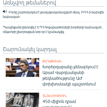
Առնչվող թեմաներով
Բուհը շարունակում է քաղաքականացված մնալ. ԲՈՀ-ի նախկին
նախագահ
Պապիկյանն ընտրվել է ԵՊՀ հոգաբարձուների խորհրդի նախագահ,
ռեկտորի ընտրության նոր օր է նշանակվել
Շարունակել կարդալ
ՔԱՂԱՔԱԿԱՆ
Խորհրդարանը քննարկում է
Արամ Վարդևանյանի
թեկնածությունը ԱԺ
փոխխոսնակի պաշտոնում
ՏՆՏԵՍՈՒԹՅՈՒՆ
450 միլիոն դրամ
աջակցություն՝