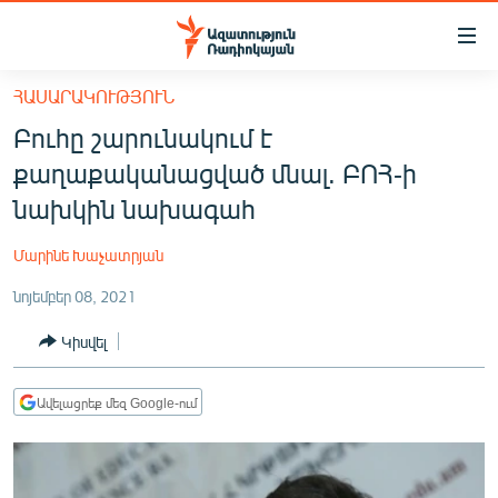
Մատչելիության
հղումներ
Անցնել
ՀԱՍԱՐԱԿՈՒԹՅՈՒՆ
հիմնական
ԱԶԱՏՈՒԹՅՈՒՆ TV
Բուհը շարունակում է
բովանդակությանը
ՀԱՅԱՍՏԱՆ
Անցնել
քաղաքականացված մնալ. ԲՈՀ-ի
հիմնական
ՔԱՂԱՔԱԿԱՆ
նախկին նախագահ
մենյուին
ԸՆՏՐՈՒԹՅՈՒՆՆԵՐ 2026
Որոնում
Մարինե Խաչատրյան
ԻՐԱՎՈՒՆՔ
նոյեմբեր 08, 2021
ՀԱՍԱՐԱԿՈՒԹՅՈՒՆ
Կիսվել
ՏՆՏԵՍՈՒԹՅՈՒՆ
ՂԱՐԱԲԱՂ
Ավելացրեք մեզ Google-ում
ՊԱՏԵՐԱԶՄԻ 6 ՇԱԲԱԹՆԵՐԸ
ՏԱՐԱԾԱՇՐՋԱՆ