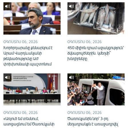
English
Русский
ՀԵՏԵՎԵՔ ՄԵԶ
ՕԳՈՍՏՈՍ 06, 2026
ՕԳՈՍՏՈՍ 06, 2026
Խորհրդարանը քննարկում է
450 միլիոն դրամ աջակցություն՝
Արամ Վարդևանյանի
ձկնաբույծներին. կմեղմի՞
թեկնածությունը ԱԺ
խնդիրները
փոխխոսնակի պաշտոնում
«Ազատության» բոլոր կայքերը
ՕԳՈՍՏՈՍ 06, 2026
ՕԳՈՍՏՈՍ 06, 2026
«Առյուծ եմ տեսնում,
Ծառուկյանին նոր՝ 3-րդ
ասոցացնում եմ Ծառուկյանի
մեղադրանքն է առաջադրվել