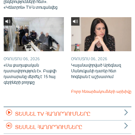
ընկերությունների հետ».
«Կենտրոն» TV-ն տուգանվեց
ՕԳՈՍՏՈՍ 06, 2026
ՕԳՈՍՏՈՍ 06, 2026
«Սա քաղաքական
Կալանավորված Արեգնազ
դատավորություն է». Բաքվի
Մանուկյանի դստեր հետ
դատարանը մերժել է 15 հայ
հոգեբան է աշխատում
գերիների բողոքը
Բոլոր հեռարձակումների արխիվը
ՏԵՍՆԵԼ TV ՀԱՂՈՐԴՈՒՄՆԵՐԸ
ՏԵՍՆԵԼ ՀԱՂՈՐԴՈՒՄՆԵՐԸ