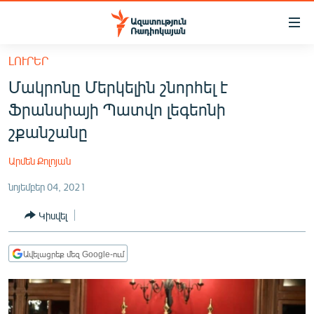
Մատչելիության
հղումներ
Անցնել
ԼՈՒՐԵՐ
հիմնական
ԱԶԱՏՈՒԹՅՈՒՆ TV
Մակրոնը Մերկելին շնորհել է
բովանդակությանը
ՀԱՅԱՍՏԱՆ
Անցնել
Ֆրանսիայի Պատվո լեգեոնի
հիմնական
ՔԱՂԱՔԱԿԱՆ
շքանշանը
մենյուին
ԸՆՏՐՈՒԹՅՈՒՆՆԵՐ 2026
Որոնում
Արմեն Քոլոյան
ԻՐԱՎՈՒՆՔ
նոյեմբեր 04, 2021
ՀԱՍԱՐԱԿՈՒԹՅՈՒՆ
Կիսվել
ՏՆՏԵՍՈՒԹՅՈՒՆ
ՂԱՐԱԲԱՂ
Ավելացրեք մեզ Google-ում
ՊԱՏԵՐԱԶՄԻ 6 ՇԱԲԱԹՆԵՐԸ
ՏԱՐԱԾԱՇՐՋԱՆ