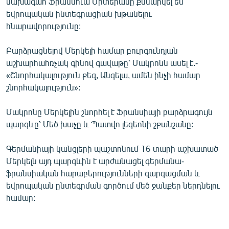
նախագահ Ֆրանսուա Միտերանը քննարկել են
English
եվրոպական ինտեգրացիան խթանելու
հնարավորությունը:
Русский
Բարձրացնելով Մերկելի համար բուրգունդյան
ՀԵՏԵՎԵՔ ՄԵԶ
աշխարհահռչակ գինով գավաթը՝ Մակրոնն ասել է.-
«Շնորհակալություն քեզ, Անգելա, ամեն ինչի համար
շնորհակալություն»:
Մակրոնը Մերկելին շնորհել է Ֆրանսիայի բարձրագույն
պարգևը՝ Մեծ խաչը և Պատվո լեգեոնի շքանշանը:
«Ազատության» բոլոր կայքերը
Գերմանիայի կանցլերի պաշտոնում 16 տարի աշխատած
Մերկելն այդ պարգևին է արժանացել գերմանա-
ֆրանսիական հարաբերությունների զարգացման և
եվրոպական ընտեգրման գործում մեծ ջանքեր ներդնելու
համար: