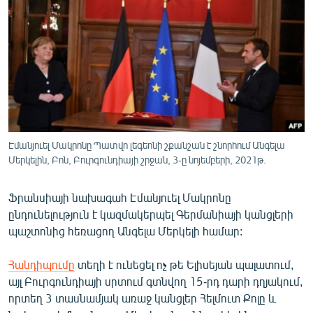
ՄԻՋԱԶԳԱՅԻՆ
ՄՇԱԿՈՒՅԹ
ՍՊՈՐՏ
ՄԵԿՆԱԲԱՆՈՒԹՅՈՒՆ
ՏՏ ԵՒ ԻՆՏԵՐՆԵՏ
ԿՈՐՈՆԱՎԻՐՈՒՍ
Էմանյուել Մակրոնը Պատվո լեգեոնի շքանշան է շնորհում Անգելա
Մերկելին, Բոն, Բուրգունդիայի շրջան, 3-ը նոյեմբերի, 2021թ.
ԱՐԽԻՎ
ՏԵՍԱՆՅՈՒԹԵՐ
Ֆրանսիայի նախագահ Էմանյուել Մակրոնը
ԲԱՆԱՎԵՃ
ընդունելություն է կազմակերպել Գերմանիայի կանցլերի
պաշտոնից հեռացող Անգելա Մերկելի համար:
ՁԳՏԵԼՈՎ ԼԱՎԱԳՈՒՅՆԻՆ
ՓՈԴՔԱՍԹ
Հանդիպումը
տեղի է ունեցել ոչ թե Ելիսեյան պալատում,
այլ Բուրգունդիայի սրտում գտնվող 15-րդ դարի դղյակում,
որտեղ 3 տասնամյակ առաջ կանցլեր Հելմուտ Քոլը և
Հայերեն