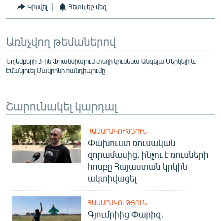
Կիսվել
Հետևեք մեզ
Առնչվող թեմաներով
Նոյեմբերի 3-ին Ֆրանսիայում տեղի կունենա Անգելա Մերկելի և
Էմանյուել Մակրոնի հանդիպումը
Շարունակել կարդալ
ՀԱՍԱՐԱԿՈՒԹՅՈՒՆ
Փախուստ ռուսական
զորամասից. ինչու է ռուսների
հոսքը Հայաստան կրկին
ակտիվացել
ՀԱՍԱՐԱԿՈՒԹՅՈՒՆ
Գյումրիից Փարիզ․