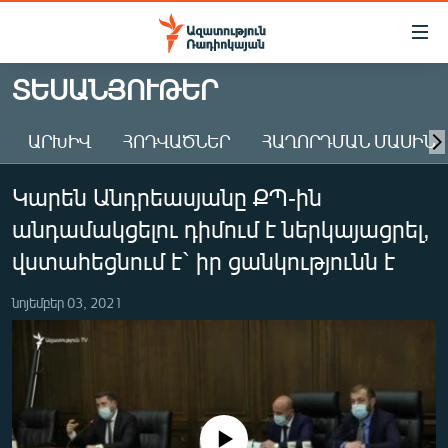
Մատչելիության
հղումներ
Անցնել
ՏԵՍԱՆՅՈՒԹԵՐ
հիմնական
ԱԶԱՏՈՒԹՅՈՒՆ TV
բովանդակությանը
ԱՐԽԻՎ
ՀՈԴՎԱԾՆԵՐ
ՀԱՂՈՐԴՄԱՆ ՄԱՍԻՆ
ՀԱՅԱՍՏԱՆ
Անցնել
հիմնական
ՔԱՂԱՔԱԿԱՆ
Կարեն Անդրեասյանը ՔՊ-ին
մենյուին
ԸՆՏՐՈՒԹՅՈՒՆՆԵՐ 2026
Որոնում
անդամակցելու դիմում է ներկայացրել,
ԻՐԱՎՈՒՆՔ
վստահեցնում է` իր ցանկությունն է
ՀԱՍԱՐԱԿՈՒԹՅՈՒՆ
նոյեմբեր 03, 2021
ՏՆՏԵՍՈՒԹՅՈՒՆ
ՂԱՐԱԲԱՂ
ՊԱՏԵՐԱԶՄԻ 6 ՇԱԲԱԹՆԵՐԸ
ՏԱՐԱԾԱՇՐՋԱՆ
No media source currently available