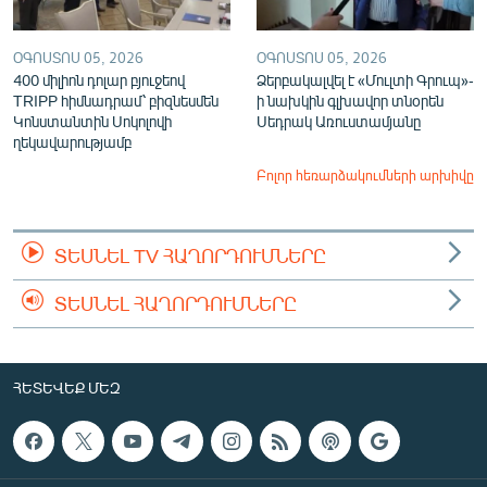
ՕԳՈՍՏՈՍ 05, 2026
ՕԳՈՍՏՈՍ 05, 2026
400 միլիոն դոլար բյուջեով
Ձերբակալվել է «Մուլտի Գրուպ»-
TRIPP հիմնադրամ՝ բիզնեսմեն
ի նախկին գլխավոր տնօրեն
Կոնստանտին Սոկոլովի
Սեդրակ Առուստամյանը
ղեկավարությամբ
Բոլոր հեռարձակումների արխիվը
ՏԵՍՆԵԼ TV ՀԱՂՈՐԴՈՒՄՆԵՐԸ
ՏԵՍՆԵԼ ՀԱՂՈՐԴՈՒՄՆԵՐԸ
ՀԵՏԵՎԵՔ ՄԵԶ