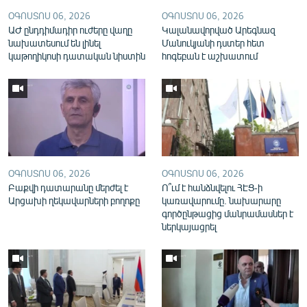
English
ՕԳՈՍՏՈՍ 06, 2026
ՕԳՈՍՏՈՍ 06, 2026
ԱԺ ընդդիմադիր ուժերը վաղը
Կալանավորված Արեգնազ
Русский
նախատեսում են լինել
Մանուկյանի դստեր հետ
կաթողիկոսի դատական նիստին
հոգեբան է աշխատում
ՀԵՏԵՎԵՔ ՄԵԶ
«Ազատության» բոլոր կայքերը
ՕԳՈՍՏՈՍ 06, 2026
ՕԳՈՍՏՈՍ 06, 2026
Բաքվի դատարանը մերժել է
Ո՞ւմ է հանձնվելու ՀԷՑ-ի
Արցախի ղեկավարների բողոքը
կառավարումը. նախարարը
գործընթացից մանրամասներ է
ներկայացրել