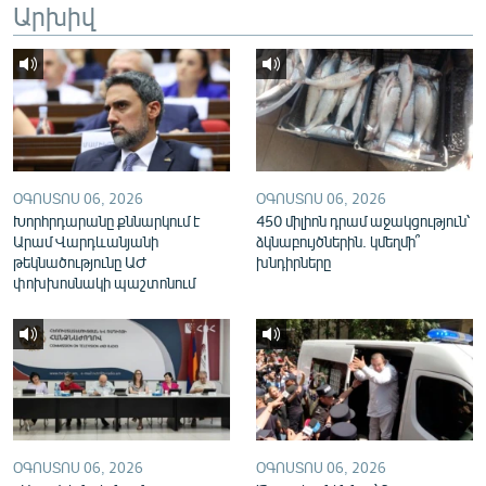
Արխիվ
English
Русский
ՀԵՏԵՎԵՔ ՄԵԶ
ՕԳՈՍՏՈՍ 06, 2026
ՕԳՈՍՏՈՍ 06, 2026
Խորհրդարանը քննարկում է
450 միլիոն դրամ աջակցություն՝
Արամ Վարդևանյանի
ձկնաբույծներին. կմեղմի՞
թեկնածությունը ԱԺ
խնդիրները
«Ազատության» բոլոր կայքերը
փոխխոսնակի պաշտոնում
ՕԳՈՍՏՈՍ 06, 2026
ՕԳՈՍՏՈՍ 06, 2026