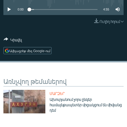
ՄԻՋԱԶԳԱՅԻՆ
0:00
4:55
ՄՇԱԿՈՒՅԹ
Ուղիղ հղում
ՍՊՈՐՏ
ՄԵԿՆԱԲԱՆՈՒԹՅՈՒՆ
Կիսվել
ՏՏ ԵՒ ԻՆՏԵՐՆԵՏ
Ավելացրեք մեզ Google-ում
ԿՈՐՈՆԱՎԻՐՈՒՍ
ԱՐԽԻՎ
ՏԵՍԱՆՅՈՒԹԵՐ
Առնչվող թեմաներով
ԲԱՆԱՎԵՃ
ՄԱՐԶԵՐ
ՁԳՏԵԼՈՎ ԼԱՎԱԳՈՒՅՆԻՆ
Ախուրյանում չորս ընկեր
համայնքապետեր մրցակցում են միմյանց
ՓՈԴՔԱՍԹ
դեմ
Հայերեն