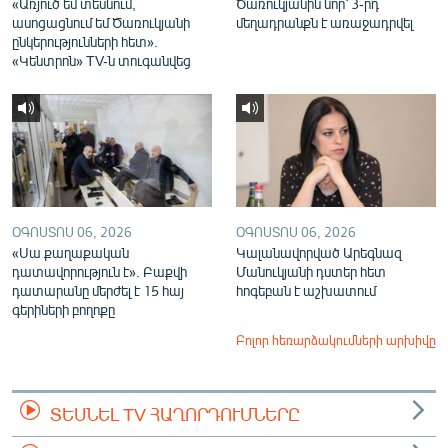
«Առյուծ եմ տեսնում,
Ծառուկյանին նոր՝ 3-րդ
ասոցացնում եմ Ծառուկյանի
մեղադրանքն է առաջադրվել
ընկերությունների հետ».
«Կենտրոն» TV-ն տուգանվեց
ՕԳՈՍՏՈՍ 06, 2026
ՕԳՈՍՏՈՍ 06, 2026
«Սա քաղաքական
Կալանավորված Արեգնազ
դատավորություն է». Բաքվի
Մանուկյանի դստեր հետ
դատարանը մերժել է 15 հայ
հոգեբան է աշխատում
գերիների բողոքը
Բոլոր հեռարձակումների արխիվը
ՏԵՍՆԵԼ TV ՀԱՂՈՐԴՈՒՄՆԵՐԸ