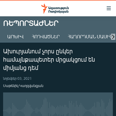
Մատչելիության
հղումներ
Անցնել
ՌԵՊՈՐՏԱԺՆԵՐ
հիմնական
ԱԶԱՏՈՒԹՅՈՒՆ TV
բովանդակությանը
ԱՐԽԻՎ
ՀՈԴՎԱԾՆԵՐ
ՀԱՂՈՐԴՄԱՆ ՄԱՍԻՆ
ՀԱՅԱՍՏԱՆ
Անցնել
հիմնական
ՔԱՂԱՔԱԿԱՆ
Ախուրյանում չորս ընկեր
մենյուին
ԸՆՏՐՈՒԹՅՈՒՆՆԵՐ 2026
Որոնում
համայնքապետեր մրցակցում են
ԻՐԱՎՈՒՆՔ
միմյանց դեմ
ՀԱՍԱՐԱԿՈՒԹՅՈՒՆ
նոյեմբեր 03, 2021
ՏՆՏԵՍՈՒԹՅՈՒՆ
Սաթենիկ Կաղզվանցյան
ՂԱՐԱԲԱՂ
ՊԱՏԵՐԱԶՄԻ 6 ՇԱԲԱԹՆԵՐԸ
ՏԱՐԱԾԱՇՐՋԱՆ
No media source currently available