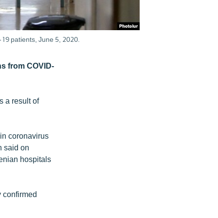
-19 patients, June 5, 2020.
hs from COVID-
 a result of
 in coronavirus
n said on
enian hospitals
y confirmed