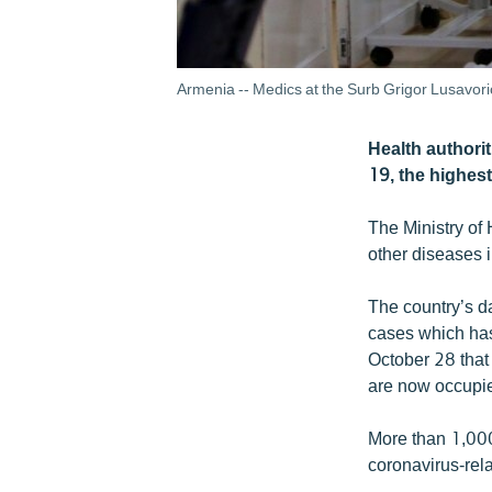
Armenia -- Medics at the Surb Grigor Lusavori
Health authori
19, the highest
The Ministry of 
other diseases i
The country’s da
cases which has
October 28 that
are now occupi
More than 1,000
coronavirus-rel