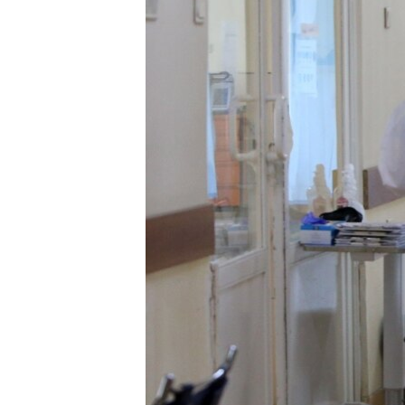
ՄԻՋԱԶԳԱՅԻՆ
ՄՇԱԿՈՒՅԹ
ՍՊՈՐՏ
ՄԵԿՆԱԲԱՆՈՒԹՅՈՒՆ
ՏՏ ԵՒ ԻՆՏԵՐՆԵՏ
ԿՈՐՈՆԱՎԻՐՈՒՍ
ԱՐԽԻՎ
ՏԵՍԱՆՅՈՒԹԵՐ
ԲԱՆԱՎԵՃ
ՁԳՏԵԼՈՎ ԼԱՎԱԳՈՒՅՆԻՆ
ՓՈԴՔԱՍԹ