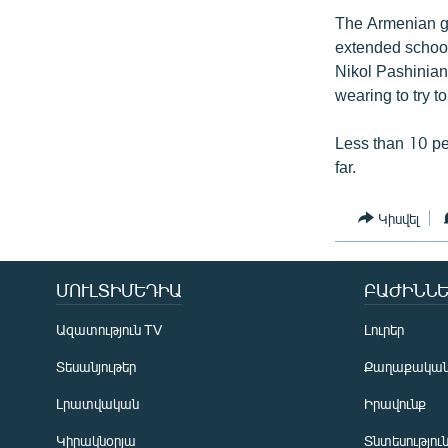
The Armenian go
extended school
Nikol Pashinian 
wearing to try to
Less than 10 pe
far.
Կիսվել
ՄՈՒԼՏԻՄԵԴԻԱ
ԲԱԺԻՆՆԵ
Ազատություն TV
Լուրեր
Տեսանյութեր
Քաղաքակա
Լրատվական
Իրավունք
Կիրակնօրյա
Տնտեսությու