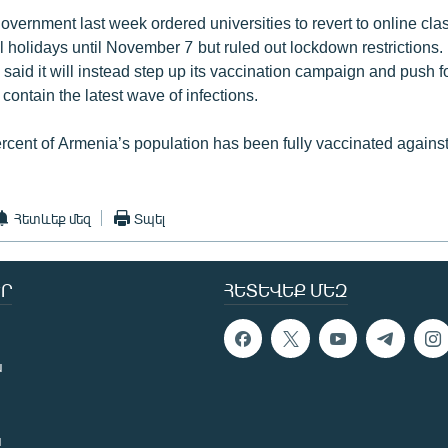
vernment last week ordered universities to revert to online cl
 holidays until November 7 but ruled out lockdown restrictions.
said it will instead step up its vaccination campaign and push f
 contain the latest wave of infections.
rcent of Armenia’s population has been fully vaccinated again
Հետևեք մեզ
Տպել
Ր
ՀԵՏԵՎԵՔ ՄԵԶ
ն
ն