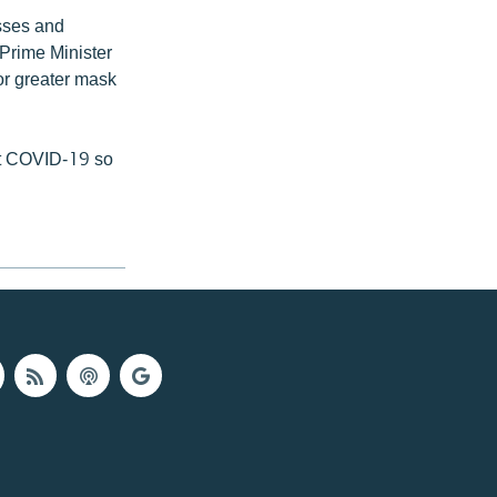
asses and
 Prime Minister
or greater mask
st COVID-19 so