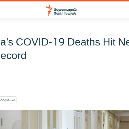
a’s COVID-19 Deaths Hit N
Record
oogle-ում