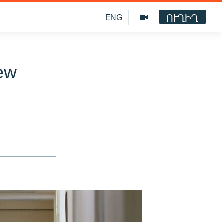
ՈՒՂԻՂ
ENG
ew