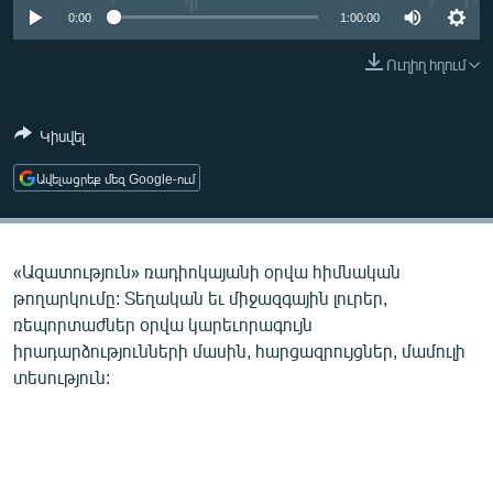
ՄԻՋԱԶԳԱՅԻՆ
0:00
1:00:00
ՄՇԱԿՈՒՅԹ
Ուղիղ հղում
ՍՊՈՐՏ
Կիսվել
ՄԵԿՆԱԲԱՆՈՒԹՅՈՒՆ
ՏՏ ԵՒ ԻՆՏԵՐՆԵՏ
Ավելացրեք մեզ Google-ում
ԿՈՐՈՆԱՎԻՐՈՒՍ
ԱՐԽԻՎ
«Ազատություն» ռադիոկայանի օրվա հիմնական
ՏԵՍԱՆՅՈՒԹԵՐ
թողարկումը: Տեղական եւ միջազգային լուրեր,
ռեպորտաժներ օրվա կարեւորագույն
ԲԱՆԱՎԵՃ
իրադարձությունների մասին, հարցազրույցներ, մամուլի
ՁԳՏԵԼՈՎ ԼԱՎԱԳՈՒՅՆԻՆ
տեսություն:
ՓՈԴՔԱՍԹ
Հայերեն