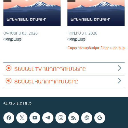
ՕԳՈՍՏՈՍ 03, 2026
ՀՈՒԼԻՍ 31, 2026
Փոդքասթ
Փոդքասթ
Բոլոր հեռարձակումների արխիվը
ՏԵՍՆԵԼ TV ՀԱՂՈՐԴՈՒՄՆԵՐԸ
ՏԵՍՆԵԼ ՀԱՂՈՐԴՈՒՄՆԵՐԸ
ՀԵՏԵՎԵՔ ՄԵԶ