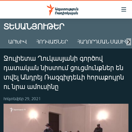
Մատչելիության
հղումներ
Անցնել
ՏԵՍԱՆՅՈՒԹԵՐ
հիմնական
ԱԶԱՏՈՒԹՅՈՒՆ TV
բովանդակությանը
ԱՐԽԻՎ
ՀՈԴՎԱԾՆԵՐ
ՀԱՂՈՐԴՄԱՆ ՄԱՍԻՆ
ՀԱՅԱՍՏԱՆ
Անցնել
հիմնական
ՔԱՂԱՔԱԿԱՆ
Ջուլիետա Ղուկասյանի գործով
մենյուին
ԸՆՏՐՈՒԹՅՈՒՆՆԵՐ 2026
Որոնում
դատական նիստում ցուցմունքներ են
ԻՐԱՎՈՒՆՔ
տվել Անդրեյ Ռազգիլդեևի հորաքույրն
ՀԱՍԱՐԱԿՈՒԹՅՈՒՆ
ու նրա ամուսինը
ՏՆՏԵՍՈՒԹՅՈՒՆ
հոկտեմբեր 29, 2021
ՂԱՐԱԲԱՂ
ՊԱՏԵՐԱԶՄԻ 6 ՇԱԲԱԹՆԵՐԸ
ՏԱՐԱԾԱՇՐՋԱՆ