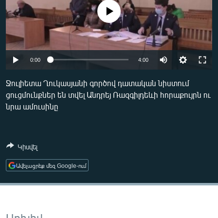
ՄԻՋԱԶԳԱՅԻՆ
No media source currently available
ՄՇԱԿՈՒՅԹ
ՍՊՈՐՏ
ՄԵԿՆԱԲԱՆՈՒԹՅՈՒՆ
0:00
4:00
ՏՏ ԵՒ ԻՆՏԵՐՆԵՏ
Ջուլիետա Ղուկասյանի գործով դատական նիստում
ցուցմունքներ են տվել Անդրեյ Ռազգիլդեևի հորաքույրն ու
ԿՈՐՈՆԱՎԻՐՈՒՍ
նրա ամուսինը
ԱՐԽԻՎ
ՏԵՍԱՆՅՈՒԹԵՐ
Կիսվել
ԲԱՆԱՎԵՃ
ՁԳՏԵԼՈՎ ԼԱՎԱԳՈՒՅՆԻՆ
Ավելացրեք մեզ Google-ում
ՓՈԴՔԱՍԹ
Հայերեն
Արխիվ