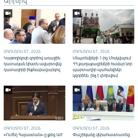
English
Русский
ՀԵՏԵՎԵՔ ՄԵԶ
ՕԳՈՍՏՈՍ 07, 2026
ՕԳՈՍՏՈՍ 07, 2026
Կաթողիկոսի գործով առաջին
Սեպտեմբերի 1-ից Մոսկվայում
դատական նիստն ավարտվեց
ՀՀ քաղաքացիների համար նոր
դատավորի ինքնաբացարկով
պարտադիր պահանջներ
«Ազատության» բոլոր կայքերը
կգործեն. ինչ է փոխվում
ՕԳՈՍՏՈՍ 07, 2026
ՕԳՈՍՏՈՍ 07, 2026
«Ուժեղ Հայաստան»-ը լքեց ԱԺ
Փաշինյանը վերահաստատեց