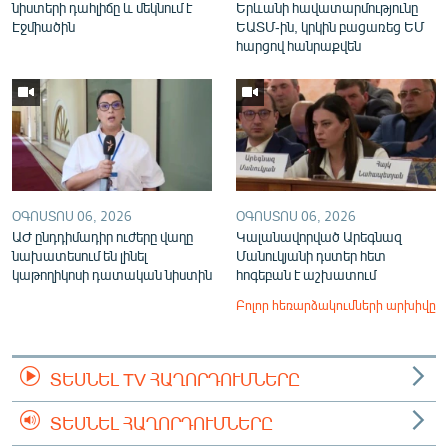
նիստերի դահլիճը և մեկնում է
Երևանի հավատարմությունը
Էջմիածին
ԵԱՏՄ-ին, կրկին բացառեց ԵՄ
հարցով հանրաքվեն
ՕԳՈՍՏՈՍ 06, 2026
ՕԳՈՍՏՈՍ 06, 2026
ԱԺ ընդդիմադիր ուժերը վաղը
Կալանավորված Արեգնազ
նախատեսում են լինել
Մանուկյանի դստեր հետ
կաթողիկոսի դատական նիստին
հոգեբան է աշխատում
Բոլոր հեռարձակումների արխիվը
ՏԵՍՆԵԼ TV ՀԱՂՈՐԴՈՒՄՆԵՐԸ
ՏԵՍՆԵԼ ՀԱՂՈՐԴՈՒՄՆԵՐԸ