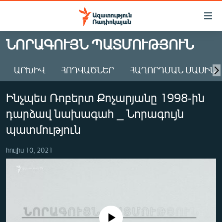
Մատչելիության
հղումներ
Անցնել
ՆՈՐԱԳՈՒՅՆ ՊԱՏՄՈՒԹՅՈՒՆ
հիմնական
ԱԶԱՏՈՒԹՅՈՒՆ TV
բովանդակությանը
ԱՐԽԻՎ
ՀՈԴՎԱԾՆԵՐ
ՀԱՂՈՐԴՄԱՆ ՄԱՍԻՆ
ՀԱՅԱՍՏԱՆ
Անցնել
հիմնական
ՔԱՂԱՔԱԿԱՆ
Ինչպես Ռոբերտ Քոչարյանը 1998-ին
մենյուին
ԸՆՏՐՈՒԹՅՈՒՆՆԵՐ 2026
Որոնում
դարձավ նախագահ _ Նորագույն
ԻՐԱՎՈՒՆՔ
պատմություն
ՀԱՍԱՐԱԿՈՒԹՅՈՒՆ
հուլիս 10, 2021
ՏՆՏԵՍՈՒԹՅՈՒՆ
ՂԱՐԱԲԱՂ
ՊԱՏԵՐԱԶՄԻ 6 ՇԱԲԱԹՆԵՐԸ
ՏԱՐԱԾԱՇՐՋԱՆ
No media source currently available