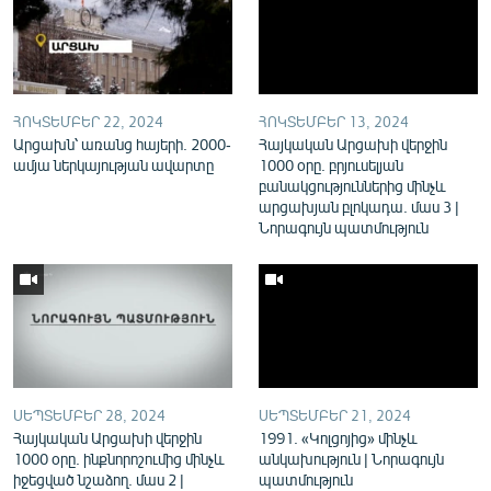
English
Русский
ՀԵՏԵՎԵՔ ՄԵԶ
ՀՈԿՏԵՄԲԵՐ 22, 2024
ՀՈԿՏԵՄԲԵՐ 13, 2024
Արցախն՝ առանց հայերի. 2000-
Հայկական Արցախի վերջին
ամյա ներկայության ավարտը
1000 օրը. բրյուսելյան
բանակցություններից մինչև
արցախյան բլոկադա. մաս 3 |
Նորագույն պատմություն
«Ազատության» բոլոր կայքերը
ՍԵՊՏԵՄԲԵՐ 28, 2024
ՍԵՊՏԵՄԲԵՐ 21, 2024
Հայկական Արցախի վերջին
1991. «Կոլցոյից» մինչև
1000 օրը. ինքնորոշումից մինչև
անկախություն | Նորագույն
իջեցված նշաձող. մաս 2 |
պատմություն