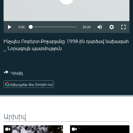
ՄԻՋԱԶԳԱՅԻՆ
ՄՇԱԿՈՒՅԹ
ՍՊՈՐՏ
0:00
34:20
ՄԵԿՆԱԲԱՆՈՒԹՅՈՒՆ
Ինչպես Ռոբերտ Քոչարյանը 1998-ին դարձավ նախագահ
ՏՏ ԵՒ ԻՆՏԵՐՆԵՏ
_ Նորագույն պատմություն
ԿՈՐՈՆԱՎԻՐՈՒՍ
ԱՐԽԻՎ
Կիսվել
ՏԵՍԱՆՅՈՒԹԵՐ
Ավելացրեք մեզ Google-ում
ԲԱՆԱՎԵՃ
ՁԳՏԵԼՈՎ ԼԱՎԱԳՈՒՅՆԻՆ
ՓՈԴՔԱՍԹ
Արխիվ
Հայերեն