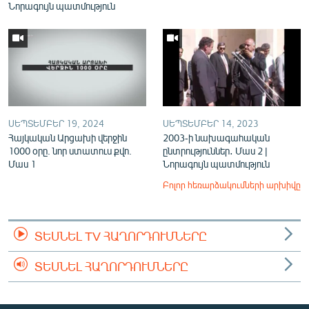
Նորագույն պատմություն
ՍԵՊՏԵՄԲԵՐ 19, 2024
ՍԵՊՏԵՄԲԵՐ 14, 2023
Հայկական Արցախի վերջին
2003-ի նախագահական
1000 օրը. նոր ստատուս քվո.
ընտրություններ․ Մաս 2 |
Մաս 1
Նորագույն պատմություն
Բոլոր հեռարձակումների արխիվը
ՏԵՍՆԵԼ TV ՀԱՂՈՐԴՈՒՄՆԵՐԸ
ՏԵՍՆԵԼ ՀԱՂՈՐԴՈՒՄՆԵՐԸ