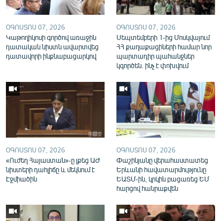
English
Русский
ՕԳՈՍՏՈՍ 07, 2026
ՕԳՈՍՏՈՍ 07, 2026
Կաթողիկոսի գործով առաջին
Սեպտեմբերի 1-ից Մոսկվայում
դատական նիստն ավարտվեց
ՀՀ քաղաքացիների համար նոր
ՀԵՏԵՎԵՔ ՄԵԶ
դատավորի ինքնաբացարկով
պարտադիր պահանջներ
կգործեն. ինչ է փոխվում
«Ազատության» բոլոր կայքերը
ՕԳՈՍՏՈՍ 07, 2026
ՕԳՈՍՏՈՍ 07, 2026
«Ուժեղ Հայաստան»-ը լքեց ԱԺ
Փաշինյանը վերահաստատեց
նիստերի դահլիճը և մեկնում է
Երևանի հավատարմությունը
Էջմիածին
ԵԱՏՄ-ին, կրկին բացառեց ԵՄ
հարցով հանրաքվեն