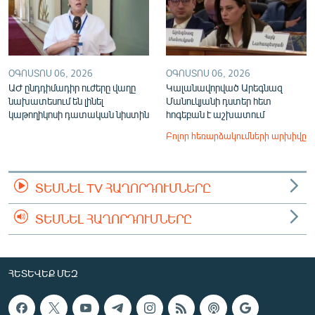
ՕԳՈՍՏՈՍ 06, 2026
ՕԳՈՍՏՈՍ 06, 2026
ԱԺ ընդդիմադիր ուժերը վաղը
Կալանավորված Արեգնազ
նախատեսում են լինել
Մանուկյանի դստեր հետ
կաթողիկոսի դատական նիստին
հոգեբան է աշխատում
Բոլոր հեռարձակումների արխիվը
ՏԵՍՆԵԼ TV ՀԱՂՈՐԴՈՒՄՆԵՐԸ
ՏԵՍՆԵԼ ՀԱՂՈՐԴՈՒՄՆԵՐԸ
ՀԵՏԵՎԵՔ ՄԵԶ