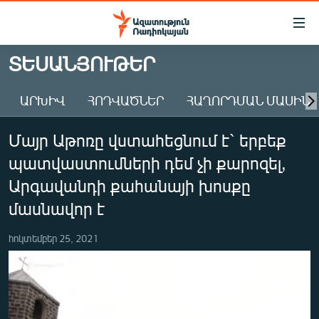
Մատչելիության
հղումներ
Անցնել
ՏԵՍԱՆՅՈՒԹԵՐ
հիմնական
ԱԶԱՏՈՒԹՅՈՒՆ TV
բովանդակությանը
ԱՐԽԻՎ
ՀՈԴՎԱԾՆԵՐ
ՀԱՂՈՐԴՄԱՆ ՄԱՍԻՆ
ՀԱՅԱՍՏԱՆ
Անցնել
հիմնական
ՔԱՂԱՔԱԿԱՆ
Մայր Աթոռը վստահեցնում է` երբեք
մենյուին
ԸՆՏՐՈՒԹՅՈՒՆՆԵՐ 2026
Որոնում
պատվաստումների դեմ չի քարոզել,
ԻՐԱՎՈՒՆՔ
Արգավանդի քահանայի խոսքը
ՀԱՍԱՐԱԿՈՒԹՅՈՒՆ
մասնավոր է
ՏՆՏԵՍՈՒԹՅՈՒՆ
հոկտեմբեր 25, 2021
ՂԱՐԱԲԱՂ
ՊԱՏԵՐԱԶՄԻ 6 ՇԱԲԱԹՆԵՐԸ
ՏԱՐԱԾԱՇՐՋԱՆ